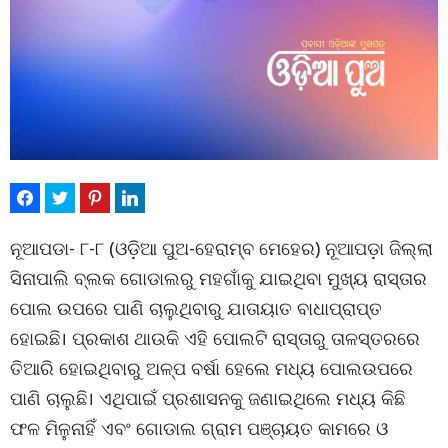
ନୂଆପଡା- ୮-୮ (ଓଡ଼ିଆ ପୁଅ-ହେରାମ୍ବ ମେହେର) ନୂଆପଡ଼ା ଜିଲ୍ଲା
ସିନାପାଲି ବ୍ଲକ ଗୋଡାଲରୁ ମହଗାଁକୁ ଯାଇଥିବା ମୁଖ୍ୟ ରାସ୍ତାର
ପୋଲ ଉପରେ ପାଣି ଚାଲୁଥିବାରୁ ଯାତାୟାତ ବାଧାପ୍ରାପ୍ତ
ହୋଇଛି। ପ୍ରକାଶ ଥାଉକି ଏହି ପୋଲଟି ରାସ୍ତାରୁ ତାଳସ୍ତରରେ
ତିଆରି ହୋଇଥିବାରୁ ଅଳ୍ପ ବର୍ଷା ହେଲେ ମଧ୍ୟ ପୋଲଉପରେ
ପାଣି ଚାଲୁଛି। ଏଥିପାଇଁ ପ୍ରଶାସନକୁ ଜଣାଇଥିଲେ ମଧ୍ୟ କିଛି
ଫଳ ମିଳୁନାହିଁ ଏବଂ ଗୋଡାଲ ଗ୍ରାମ ପଞ୍ଚାୟତ କାମରେ ଓ