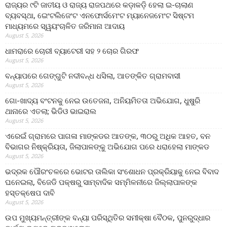
ରାଜ୍ୟର ୯ଟି ଜାତୀୟ ଓ ରାଜ୍ୟ ରାଜପଥରେ କଡ଼ାକଡ଼ି ହେଲା ଇ-ଚାଲାଣ
ବ୍ୟବସ୍ଥା, ଇେଂଟଲିଜେଂଟ ଏନଫୋର୍ସମେଂଟ ମ୍ୟାନେଜମେଂଟ ସିଷ୍ଟମ
ମାଧ୍ୟମରେ ସ୍ୱୟଂଚାଳିତ ଜରିମାନା ଆଦାୟ
August 5, 2026
ଧାମରାରେ ଚୋରୀ ବ୍ୟାଟେରୀ ସହ ୨ ଚୋର ଗିରଫ
August 5, 2026
ବନ୍ୟାପରେ ଗେଙ୍ଗୁଟି ନଦୀବନ୍ଧ ଧସିଲା, ଆତଙ୍କିତ ଗ୍ରାମବାସୀ
August 5, 2026
ଗୋ-ଖାଦ୍ୟ ବଂଟନକୁ ନେଇ ଉତେଜନା, ଅନିୟମିତତା ଅଭିଯୋଗ, ଧୁଷୁରି
ଥାନାରେ ଏତଲା; ଭିଡିଓ ଭାଇରାଲ
August 5, 2026
ଏରେଇଁ ଗ୍ରାମରେ ପାଗଳା ମାଙ୍କଡର ଆତଙ୍କ, ୩୦ରୁ ଅଧିକ ଆହତ, ବନ
ବିଭାଗର ନିଷ୍କ୍ରିୟତା, ଜିଲାପାଳଙ୍କୁ ଅଭିଯୋଗ ପରେ ଧରାହେଲା ମାଙ୍କଡ
August 5, 2026
ଭଦ୍ରକ ପୌରଂଚଳରେ ଭୋଟର ତାଲିକା ସଂଶୋଧନ ପ୍ରକ୍ରିୟାକୁ ନେଇ ବିବାଦ
ଘନେଇଲା, ବିଜେଡି ପକ୍ଷରୁ ସାମ୍ବାଦିକ ସମ୍ମିଳନୀରେ ଜିଲ୍ଲାପାଳଙ୍କ
ହସ୍ତକ୍ଷେପ ଦାବି
August 5, 2026
ଉପ ମୁଖ୍ୟମନ୍ତ୍ରୀଙ୍କ ବନ୍ୟା ପରିସ୍ଥିତିର ସମୀକ୍ଷା ବୈଠକ, ପୁନରୁଦ୍ଧାର