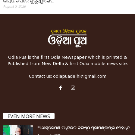
କାର୍ଯ୍ୟ ଉପରେ ଗୁରୁତ୍ୱାରୋପ
August 5, 2026
Odia Pua is the first Odia Newspaper which is printed &
Published from New Delhi & first Odia mobile news site.
Contact us:
odiapuadelhi@gmail.com
EVEN MORE NEWS
ଆଖଣ୍ଡଳମଣି ମନ୍ଦିରର ବରିଷ୍ଠ ପୂଜାପଣ୍ଡାଙ୍କ ଦେହାନ୍ତ