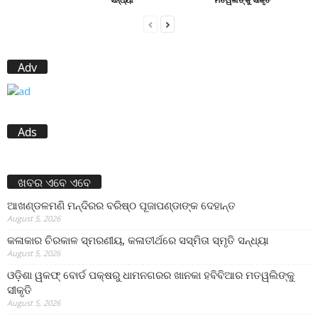
Adv
Ads
ଖବର ଏବେ ଏବେ
ଆଖଣ୍ଡଳମଣି ମନ୍ଦିରର ବରିଷ୍ଠ ପୂଜାପଣ୍ଡାଙ୍କ ଦେହାନ୍ତ
August 5, 2026
କଳାକାର ଚିରକାଳ ସ୍ମରଣୀୟ, କଳାତୀର୍ଥରେ ସସ୍ମିତା ସ୍ମୃତି ସନ୍ଧ୍ୟା
August 5, 2026
ଓଡ଼ିଶା ୱକଫ୍ ବୋର୍ଡ ପକ୍ଷରୁ ଧାମନଗରର ଖାନକା ହବିବିଆର ମତୱଲିଙ୍କୁ
ସୀକୃତି
August 5, 2026