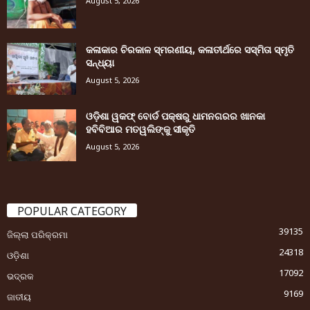
August 5, 2026
କଳାକାର ଚିରକାଳ ସ୍ମରଣୀୟ, କଳାତୀର୍ଥରେ ସସ୍ମିତା ସ୍ମୃତି
ସନ୍ଧ୍ୟା
August 5, 2026
ଓଡ଼ିଶା ୱକଫ୍ ବୋର୍ଡ ପକ୍ଷରୁ ଧାମନଗରର ଖାନକା
ହବିବିଆର ମତୱଲିଙ୍କୁ ସୀକୃତି
August 5, 2026
POPULAR CATEGORY
39135
ଜିଲ୍ଲା ପରିକ୍ରମା
24318
ଓଡ଼ିଶା
17092
ଭଦ୍ରକ
9169
ଜାତୀୟ