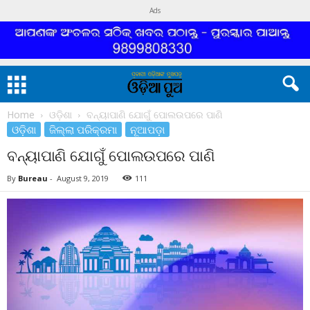
Ads
Home
ଓଡ଼ିଶା
ବନ୍ୟାପାଣି ଯୋଗୁଁ ପୋଲଉପରେ ପାଣି
ଓଡ଼ିଶା
ଜିଲ୍ଲା ପରିକ୍ରମା
ନୂଆପଡ଼ା
ବନ୍ୟାପାଣି ଯୋଗୁଁ ପୋଲଉପରେ ପାଣି
By
Bureau
-
August 9, 2019
111