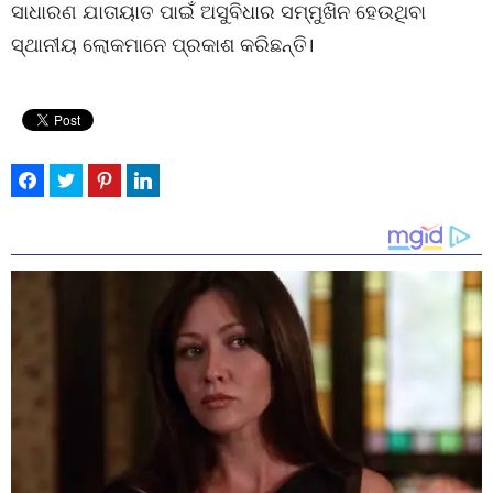
ସାଧାରଣ ଯାତାୟାତ ପାଇଁ ଅସୁବିଧାର ସମ୍ମୁଖିନ ହେଉଥିବା
ସ୍ଥାନୀୟ ଲୋକମାନେ ପ୍ରକାଶ କରିଛନ୍ତି।