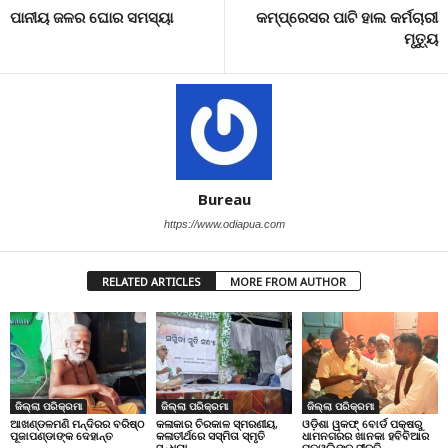
ପାନୀୟ ଜଳର ଘୋର ସମସ୍ୟା
କମ୍ପ୍ରେସର ପାଟି ହାଲ କର୍ମଚାରୀ
ମୃତ୍ୟୁ
Bureau
https://www.odiapua.com
RELATED ARTICLES
MORE FROM AUTHOR
ଜିଲ୍ଲା ପରିକ୍ରମା
ଜିଲ୍ଲା ପରିକ୍ରମା
ଜିଲ୍ଲା ପରିକ୍ରମା
ଆଖଣ୍ଡଳମଣି ମନ୍ଦିରର ବରିଷ୍ଠ
କଳାକାର ଚିରକାଳ ସ୍ମରଣୀୟ,
ଓଡ଼ିଶା ୱକଫ୍ ବୋର୍ଡ ପକ୍ଷରୁ
ପୂଜାପଣ୍ଡାଙ୍କ ଦେହାନ୍ତ
କଳାତୀର୍ଥରେ ସସ୍ମିତା ସ୍ମୃତି
ଧାମନଗରର ଖାନକା ହବିବିଆର
ସନ୍ଧ୍ୟା
ମତୱଲିଙ୍କୁ ସୀକୃତି