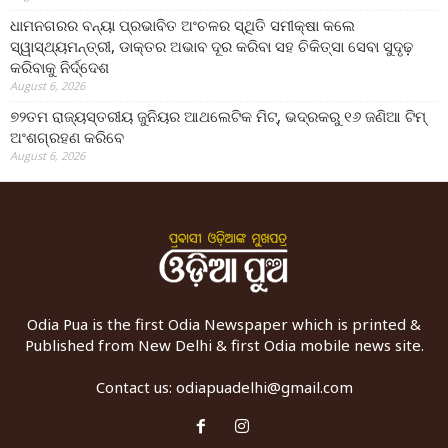
ଧାମନଗରର ବନ୍ୟା ପ୍ରଭାବିତ ଅଂଚଳର ସ୍ଥିତି ସମୀକ୍ଷା କଲେ
ସ୍ୱାସ୍ଥ୍ୟମନ୍ତ୍ରୀ, ଡାକ୍ତର ଅଭାବ ଦୂର କରିବା ସହ ଚିକିତ୍ସା ସେବା ସୁଦୃଢ଼
କରିବାକୁ ନିର୍ଦ୍ଦେଶ
August 6, 2026
୭୨ତମ ରାଜ୍ୟସ୍ତରୀୟ ଜୁନିୟର ଆଥଲେଟିକ ମିଟ୍‌, ଭଦ୍ରକରୁ ୧୬ ଜଣିଆ ଟିମ୍
ଅଂଶଗ୍ରହଣ କରିବେ
August 6, 2026
Odia Pua is the first Odia Newspaper which is printed &
Published from New Delhi & first Odia mobile news site.
Contact us:
odiapuadelhi@gmail.com