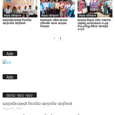
ଜିଲ୍ଲା ପରିକ୍ରମା
ଜିଲ୍ଲା ପରିକ୍ରମା
ଜିଲ୍ଲା ପରିକ୍ରମା
ଭଣ୍ଡାରିପୋଖରୀ ବିଜେପିର
ଆଗରପଡା ମହିଳା କଲେଜ
ଭଦ୍ରକ ଜିଲ୍ଲା ଦଳିତ ମହାସଂଘ
ସାମ୍ବାଦିକ ସମ୍ମିଳନୀ
ପରିଦର୍ଶନ କଲେ ଭଦ୍ରକ
ପକ୍ଷରୁ ଧାମନଗରରେ ବନ୍ୟା
ବିଧାୟକ
ବିପନ୍ନଙ୍କୁ ରିଲିଫ ସାମଗ୍ରୀ
ବଂଟନ
Adv
Ads
ଖବର ଏବେ ଏବେ
ଭଣ୍ଡାରିପୋଖରୀ ବିଜେପିର ସାମ୍ବାଦିକ ସମ୍ମିଳନୀ
August 6, 2026