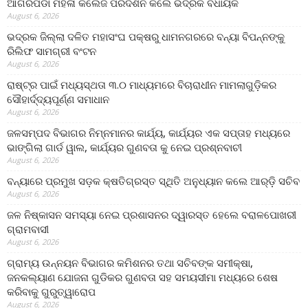
ଆଗରପଡା ମହିଳା କଲେଜ ପରିଦର୍ଶନ କଲେ ଭଦ୍ରକ ବିଧାୟକ
August 6, 2026
ଭଦ୍ରକ ଜିଲ୍ଲା ଦଳିତ ମହାସଂଘ ପକ୍ଷରୁ ଧାମନଗରରେ ବନ୍ୟା ବିପନ୍ନଙ୍କୁ
ରିଲିଫ ସାମଗ୍ରୀ ବଂଟନ
August 6, 2026
ରାଷ୍ଟ୍ର ପାଇଁ ମଧ୍ୟସ୍ଥତା ୩.୦ ମାଧ୍ୟମରେ ବିଚାରାଧୀନ ମାମଲାଗୁଡ଼ିକର
ସୌହାର୍ଦ୍ଦ୍ୟପୂର୍ଣ୍ଣ ସମାଧାନ
August 6, 2026
ଜଳସମ୍ପଦ ବିଭାଗର ନିମ୍ନମାନର କାର୍ଯ୍ୟ, କାର୍ଯ୍ୟର ଏକ ସପ୍ତାହ ମଧ୍ୟରେ
ଭାଙ୍ଗିଲା ଗାର୍ଡ ୱାଲ, କାର୍ଯ୍ୟର ଗୁଣବତା କୁ ନେଇ ପ୍ରଶ୍ନବାଚୀ
August 6, 2026
ବନ୍ୟାରେ ପ୍ରମୁଖ ସଡ଼କ କ୍ଷତିଗ୍ରସ୍ତ ସ୍ଥିତି ଅନୁଧ୍ୟାନ କଲେ ଆର୍‌ଡ଼ି ସଚିବ
August 6, 2026
ଜଳ ନିଷ୍କାସନ ସମସ୍ୟା ନେଇ ପ୍ରଶାସନର ଦ୍ୱାରସ୍ତ ହେଲେ ବରାଳପୋଖରୀ
ଗ୍ରାମବାସୀ
August 6, 2026
ଗ୍ରାମ୍ୟ ଉନ୍ନୟନ ବିଭାଗର କମିଶନର ତଥା ସଚିବଙ୍କ ସମୀକ୍ଷା,
ଜନକଲ୍ୟାଣ ଯୋଜନା ଗୁଡିକର ଗୁଣବତା ସହ ସମୟସୀମା ମଧ୍ୟରେ ଶେଷ
କରିବାକୁ ଗୁରୁତ୍ୱାରୋପ
August 6, 2026