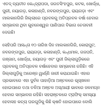
ଏତଦ୍ ବ୍ୟତୀତ କେନ୍ଦ୍ରାପଡା, ଜଗତସିଂହପୁର, କଟକ, ଖୋର୍ଦ୍ଧା,
ପୁରୀ, ନୟାଗଡ଼, କଳାହାଣ୍ଡି, ନବରଙ୍ଗପୁର, ରାୟଗଡ଼ା ଏବଂ
ମାଲକାନଗିରି ଜିଲ୍ଲାରେ ପ୍ରବଳରୁ ଅତିପ୍ରବଳ ବର୍ଷା ହେବାର
ସମ୍ଭାବନା ଥିବା ଭୁବନେଶ୍ୱର ପାଣିପାଗ ବିଭାଗ ଚେତାବନୀ
ଦେଇଛି।
ସେହିପରି ଆସନ୍ତା ୧୦ ତାରିଖ ଦିନ ମାଲକାନଗିରି, କୋରାପୁଟ,
ନବରଙ୍ଗପୁର, ରାୟଗଡ଼ା, କଳାହାଣ୍ଡି, କନ୍ଧମାଳ, ଗଜପତି,
ଗଞ୍ଜାମ, ଖୋର୍ଦ୍ଧା, ନୟାଗଡ଼ ଏବଂ ପୁରୀ ଜିଲ୍ଲାଗୁଡ଼ିକରେ
ପ୍ରବଳରୁ ଅତିପ୍ରବଳ ବର୍ଷାହେବାର ସମ୍ଭାବନା ରହିଛି। ଏହି
ଜିଲ୍ଲାଗୁଡ଼ିକୁ ଅରେଞ୍ଜ ୱାର୍ଣ୍ଣି ଜାରୀ କରାଯାଇଛି। ଏହାର
ପ୍ରଭାବରେ ଏହା ଦୁର୍ବଳ ପାହାଡ଼ିଆ ଅଞ୍ଚଳରେ ଭୂସ୍ଖଳନ
ହୋଇପାରେ ତଥା ତଳିଆ ଅଞ୍ଚଳ ଅସ୍ଥାୟୀ ଭାବରେ ଜଳମଗ୍ନ
ହେବାର ସମ୍ଭାବନା ରହିଛି। ସହରାଞ୍ଚଳରେ ଟ୍ରାଫିକ୍ ସମସ୍ୟା
ହେବାସହ କଚ୍ଚା ଘରଗୁଡିକୁ କିଛି କ୍ଷତି ହୋଇପାରେ ବୋଲି