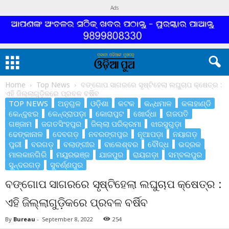
Ads
Home
Top News
ବଙ୍ଗୋପ ସାଗରରେ ସୃଷ୍ଟିହେଲା ଲଘୁଚାପ କ୍ଷେତ୍ର :
ଏହି ଜିଲ୍ଲାଗୁଡ଼ିକରେ ପ୍ରବଳ ବର୍ଷିବ
TOP NEWS
ଅନୁଗୁଳ
ଓଡ଼ିଶା
କଟକ
କନ୍ଧମାଳ
କଳାହାଣ୍ଡି
କେନ୍ଦୁଝର
କେନ୍ଦ୍ରାପଡ଼ା
କୋରାପୁଟ
ଖୋର୍ଦ୍ଧା
ଗଜପତି
ଗଞ୍ଜାମ
ଜଗତସିଂହପୁର
ଜିଲ୍ଲା ପରିକ୍ରମା
ଝାରସୁଗୁଡ଼ା
ଢେଙ୍କାନାଳ
ଦେବଗଡ଼
ନବରଙ୍ଗପୁର
ନୂଆପଡ଼ା
ନୟାଗଡ଼
ପୁରୀ
ବରଗଡ଼
ବଲାଙ୍ଗୀର
ବାଲେଶ୍ବର
ବୌଦ୍ଧ
ଭଦ୍ରକ
ମାଲକାନଗିରି
ମୟୁରଭଞ୍ଜ
ଯାଜପୁର
ରାୟଗଡ଼ା
ସମ୍ବଲପୁର
ସୁନ୍ଦରଗଡ଼
ସୁବର୍ଣ୍ଣପୁର
ବଙ୍ଗୋପ ସାଗରରେ ସୃଷ୍ଟିହେଲା ଲଘୁଚାପ କ୍ଷେତ୍ର :
ଏହି ଜିଲ୍ଲାଗୁଡ଼ିକରେ ପ୍ରବଳ ବର୍ଷିବ
By
Bureau
-
September 8, 2022
254