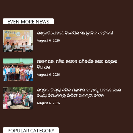
EVEN MORE NEWS
ଭଣ୍ଡାରିପୋଖରୀ ବିଜେପିର ସାମ୍ବାଦିକ ସମ୍ମିଳନୀ
August 6, 2026
ଆଗରପଡା ମହିଳା କଲେଜ ପରିଦର୍ଶନ କଲେ ଭଦ୍ରକ
ବିଧାୟକ
August 6, 2026
ଭଦ୍ରକ ଜିଲ୍ଲା ଦଳିତ ମହାସଂଘ ପକ୍ଷରୁ ଧାମନଗରରେ
ବନ୍ୟା ବିପନ୍ନଙ୍କୁ ରିଲିଫ ସାମଗ୍ରୀ ବଂଟନ
August 6, 2026
POPULAR CATEGORY