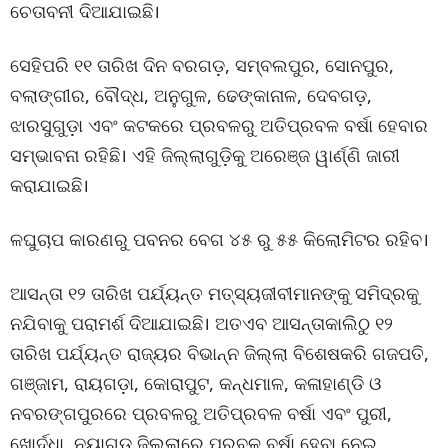
ଚେତାବନୀ ଦିଆଯାଇଛି।
ସେହିପରି ୧୧ ତାରିଖ ଦିନ ବରଗଡ଼, ସମ୍ବଲପୁର, ସୋନପୁର,
ବଲାଙ୍ଗୀର, ବୌଦ୍ଧ, ଅନୁଗୁଳ, ଢେଙ୍କାନାଳ, ଦେବଗଡ଼,
ଝାରସୁଗୁଡ଼ା ଏବଂ କଟକରେ ପ୍ରବଳରୁ ଅତିପ୍ରବଳ ବର୍ଷା ହେବାର
ସମ୍ଭାବନା ରହିଛି। ଏହି ଜିଲ୍ଲାଗୁଡ଼ିକୁ ଅରେଞ୍ଜ ୱାର୍ଣ୍ଣି ଜାରୀ
କରାଯାଇଛି।
ଳଘୁଚାପ କାରଣରୁ ପବନର ବେଗ ୪୫ ରୁ ୫୫ କିଲୋମିଟର ରହିବ।
ଆସନ୍ତା ୧୨ ତାରିଖ ପର୍ଯ୍ୟନ୍ତ ମତ୍ସ୍ୟଜୀବୀମାନଙ୍କୁ ସମିଦ୍ରକୁ
ନଯିବାକୁ ପରାମର୍ଶ ଦିଆଯାଇଛି। ଅତଏବ ଆସନ୍ତାକାଲିଠୁ ୧୨
ତାରିଖ ପର୍ଯ୍ୟନ୍ତ ରାଜ୍ୟର ବିଭାନ୍ନ ଜିଲ୍ଲା ବିଶେଷକରି ଗଜପତି,
ଗଞ୍ଜାମ, ରାୟଗଡ଼ା, କୋରାପୁଟ, କନ୍ଧମାଳ, କଳାହାଣ୍ଡି ଓ
ନବରଙ୍ଗପୁରରେ ପ୍ରବଳରୁ ଅତିପ୍ରବଳ ବର୍ଷା ଏବଂ ପୁରୀ,
ଖୋର୍ଦ୍ଧା, ନୟାଗଡ଼ ଜିଲ୍ଲାରେ ପ୍ରବଳ ବର୍ଷା ହେବା ନେଇ