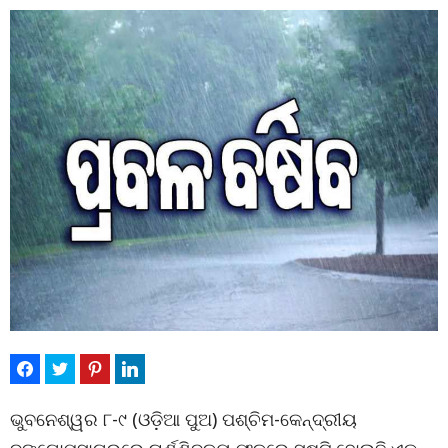
ଭୁବନେଶ୍ୱର ୮-୯ (ଓଡ଼ିଆ ପୁଅ) ପଶ୍ଚିମ-କେନ୍ଦ୍ରୀୟ