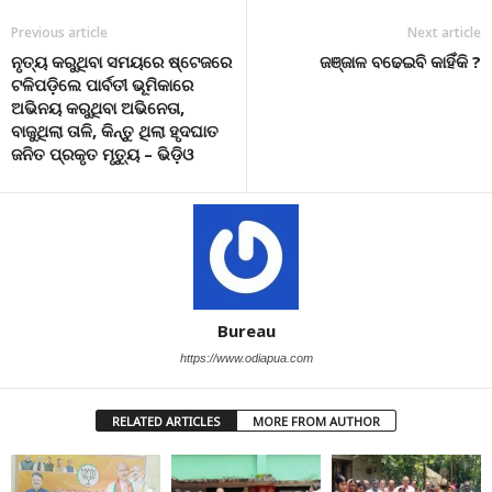
Previous article
Next article
ନୃତ୍ୟ କରୁଥିବା ସମୟରେ ଷ୍ଟେଜରେ
ଜଞ୍ଜାଳ ବଢେଇବି କାହିଁକି ?
ଟଳିପଡ଼ିଲେ ପାର୍ବତୀ ଭୂମିକାରେ
ଅଭିନୟ କରୁଥିବା ଅଭିନେତା,
ବାଜୁଥିଲା ତାଳି, କିନ୍ତୁ ଥିଲା ହୃଦଘାତ
ଜନିତ ପ୍ରକୃତ ମୃତ୍ୟୁ – ଭିଡ଼ିଓ
Bureau
https://www.odiapua.com
RELATED ARTICLES
MORE FROM AUTHOR