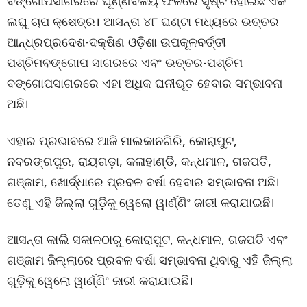
ବଙ୍ଗୋପସାଗରରେ ଘୂର୍ଣ୍ଣିବଳୟ ଫଳରେ ସୃଷ୍ଟି ହୋଇଛି ଏକ
ଲଘୁ ଚାପ କ୍ଷେତ୍ର। ଆସନ୍ତା ୪୮ ଘଣ୍ଟା ମଧ୍ୟରେ ଉତ୍ତର
ଆନ୍ଧ୍ରପ୍ରଦେଶ-ଦକ୍ଷିଣ ଓଡ଼ିଶା ଉପକୂଳବର୍ତ୍ତୀ
ପଶ୍ଚିମବଙ୍ଗୋପ ସାଗରରେ ଏବଂ ଉତ୍ତର-ପଶ୍ଚିମ
ବଙ୍ଗୋପସାଗରରେ ଏହା ଅଧିକ ଘନୀଭୂତ ହେବାର ସମ୍ଭାବନା
ଅଛି।
ଏହାର ପ୍ରଭାବରେ ଆଜି ମାଲକାନଗିରି, କୋରାପୁଟ,
ନବରଙ୍ଗପୁର, ରାୟଗଡ଼ା, କଳାହାଣ୍ଡି, କନ୍ଧମାଳ, ଗଜପତି,
ଗଞ୍ଜାମ, ଖୋର୍ଦ୍ଧାରେ ପ୍ରବଳ ବର୍ଷା ହେବାର ସମ୍ଭାବନା ଅଛି।
ତେଣୁ ଏହି ଜିଲ୍ଲା ଗୁଡ଼ିକୁ ୱେଲୋ ୱାର୍ଣ୍ଣିଂ ଜାରୀ କରାଯାଇଛି।
ଆସନ୍ତା କାଲି ସକାଳଠାରୁ କୋରାପୁଟ, କନ୍ଧମାଳ, ଗଜପତି ଏବଂ
ଗଞ୍ଜାମ ଜିଲ୍ଲାରେ ପ୍ରବଳ ବର୍ଷା ସମ୍ଭାବନା ଥିବାରୁ ଏହି ଜିଲ୍ଲା
ଗୁଡ଼ିକୁ ୱେଲୋ ୱାର୍ଣ୍ଣିଂ ଜାରୀ କରାଯାଇଛି।