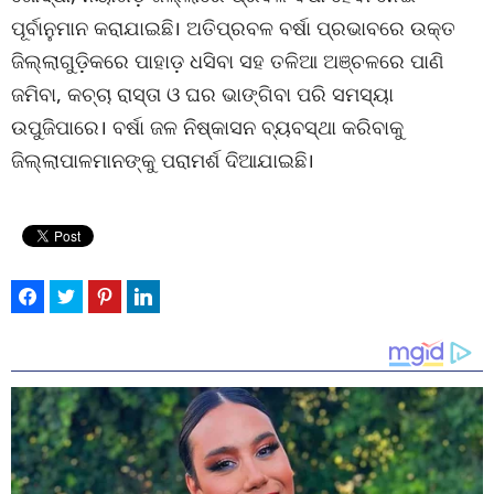
ପୂର୍ବାନୁମାନ କରାଯାଇଛି। ଅତିପ୍ରବଳ ବର୍ଷା ପ୍ରଭାବରେ ଉକ୍ତ
ଜିଲ୍ଲାଗୁଡ଼ିକରେ ପାହାଡ଼ ଧସିବା ସହ ତଳିଆ ଅଞ୍ଚଳରେ ପାଣି
ଜମିବା, କଚ୍ଚା ରାସ୍ତା ଓ ଘର ଭାଙ୍ଗିବା ପରି ସମସ୍ୟା
ଉପୁଜିପାରେ। ବର୍ଷା ଜଳ ନିଷ୍କାସନ ବ୍ୟବସ୍ଥା କରିବାକୁ
ଜିଲ୍ଲାପାଳମାନଙ୍କୁ ପରାମର୍ଶ ଦିଆଯାଇଛି।