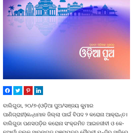
ବାଲିଗୁଡା, ୨୦/୭-(ଓଡ଼ିଆ ପୁଅ/ସଞ୍ଜୟ କୁମାର
ପାଣିଗ୍ରାହୀ)କନ୍ଧମାଳ ଜିଲ୍ଲା ପାଇଁ ବିପଦ ୨ କରୋନା ଆକ୍ରାନ୍ତ।
ବାଲିଗୁଡା ପଣସପଡ଼ିର କରୋନା ସଂକ୍ରମିତ ଆଇନଜୀବୀ ଓ କେ-
ନୂଆଗାଁ ବ୍ଲକ ସାରଙ୍ଗଡ଼ ପଞ୍ଚାୟତର ଭୈରବୀ ମନ୍ଦିର ସାହିରେ