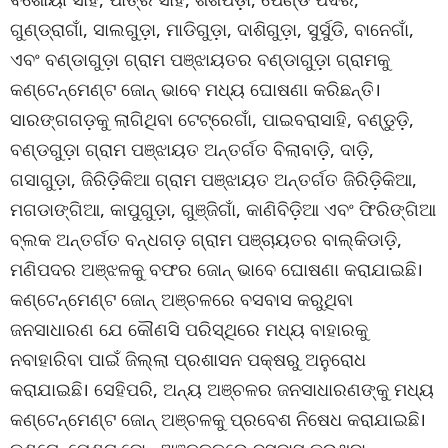
ଗୁଣ୍ଡ୍ରାଗାଁ, ସାଲଗୁଡ଼ା, ମାଡିଗୁଡ଼ା, ଦାଶିଗୁଡ଼ା, ସୁର୍ସୁଡି, ବାନେଗାଁ,
ଏବଂ ବଣ୍ଡାଗୁଡ଼ା ଗ୍ରାମ ପଞ୍ଝାୟତର ବଣ୍ଡାଗୁଡ଼ା ଗ୍ରାମକୁ
କଣ୍ଟେନ୍‌ମେଣ୍ଟ ଜୋନ୍ ଭାବେ ମଧ୍ୟ ଘୋଷଣା କରିଛନ୍ତି।
ସାରଙ୍ଗଗଡ଼କୁ ଲାଗିଥିବା ଟେଟ୍ରେଗାଁ, ପାଇବରାସାହି, ବଣ୍ଡୁଡ଼ି,
ବଣ୍ଡଗୁଡ଼ା ଗ୍ରାମ ପଞ୍ଝାୟତ ଅନ୍ତର୍ଗତ ବିଲାବାଡ଼ି, ଦାଡ଼ି,
ଗସାଗୁଡ଼ା, ଜିରିଡ଼ିକିଆ ଗ୍ରାମ ପଞ୍ଝାୟତ ଅନ୍ତର୍ଗତ ଜିରିଡ଼ିକିଆ,
ମଗଡାଙ୍ଗିଆ, କାପୁଗୁଡ଼ା, ଗୁଞ୍ଜିଗାଁ, କାଣିବିଡ଼ିଆ ଏବଂ ଫିରିଙ୍ଗିଆ
ବ୍ଲକ ଅନ୍ତର୍ଗତ ବନ୍ଧଗଡ଼ ଗ୍ରାମ ପଞ୍ଚାୟତର ବାଲ୍‌କିଡାଡ଼ି,
ମଣିପଦର ଅଞ୍ଝଳକୁ ବଫର ଜୋନ୍ ଭାବେ ଘୋଷଣା କରାଯାଇଛି।
କଣ୍ଟେନ୍‌ମେଣ୍ଟ ଜୋନ୍ ଅଞ୍ଚଳରେ ବସବାସ କରୁଥିବା
ଜନସାଧାରଣ ଯେ କୌଣସି ପରିସ୍ଥିରେ ମଧ୍ୟ ବାହାରକୁ
ନବାହାରିବା ପାଇଁ ଜିଲ୍ଲା ପ୍ରଶାସନ ପକ୍ଷରୁ ଅନୁରୋଧ
କରାଯାଇଛି। ସେହିପରି, ଅନ୍ୟ ଅଞ୍ଚଳର ଜନସାଧାରଣଙ୍କୁ ମଧ୍ୟ
କଣ୍ଟେନ୍‌ମେଣ୍ଟ ଜୋନ୍ ଅଞ୍ଚଳକୁ ପ୍ରବେଶ ନିଷେଧ କରାଯାଇଛି।