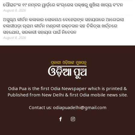
ପୌରାଚଂଳ ୧୯ ନମ୍ବର ୱାର୍ଡ଼ରେ କଂଗ୍ରେସ ପକ୍ଷରୁ ଶୁଖିଲା ଖାଦ୍ୟ ବଂଟନ
August 8, 2026
ଅସୁସ୍ଥ କୀର୍ତନ କଳାକାର ଲୋକନାଥ ବେହେରାଙ୍କ ସହାୟତାରେ ଆଗେଇଲା
ବଳାଜୀପଡ଼ା ଗ୍ରାମ କୀର୍ତନ ମଣ୍ଡଳୀ ରକ୍ତଦାନ ସହ ଚିକିତ୍ସା ଖର୍ଚ୍ଚରେ
ସହଯୋଗ, ସରକାରୀ ସହାୟତା ପାଇଁ ନିବେଦନ
August 8, 2026
Odia Pua is the first Odia Newspaper which is printed &
Published from New Delhi & first Odia mobile news site.
Contact us:
odiapuadelhi@gmail.com