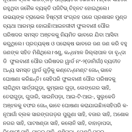
ରହୁଥିବା ଜନୈକ ବ୍ୟକ୍ତି ପଜିଟିଭ୍ ଚିହ୍ନଟ ହୋଇଥିଲେ।
ଉଭୟଙ୍କ ଟ୍ରାଭେଲ ହିଷ୍ଟ୍ରୀ ସଂଗ୍ରହ ପରେ ପ୍ରଶାସନ ମୁଣ୍ଡ
ବ୍ୟଥା ଆରମ୍ଭ ହୋଇଛି।ଆଇନଜୀବୀ ଫୁଲବାଣୀ ପୌର
ପରିଷଦର ସମସ୍ତ ଅଞ୍ଚଳକୁ ନିୟମିତ ଭାବରେ ଯିବା ଆସିବା
କରୁଥିଲେ। ପ୍ରତ୍ୟକ୍ଷ ଓ ପରୋକ୍ଷ ଭାବରେ ଜଣ ଜଣ କରି ବହୁ
ଜଣଙ୍କ ସହିତ ମିଶିଥିଲେ।ଏଣୁ, କନ୍ଧମାଳ ଜିଲ୍ଲାପାଳ ଡା ବୃନ୍ଦା
ଡି ଫୁଲବାଣୀ ପୌର ପରିଷଦର ୱାର୍ଡ ନଂ-୨(ଡାମିଗାଁ) ବ୍ୟତୀତ
ଅନ୍ୟ ସମସ୍ତ ୱାର୍ଡ ଗୁଡ଼ିକୁ କଣ୍ଟେନ୍‌ମେଣ୍ଟ ଜୋନ୍ ଭାବେ
ଘୋଷଣା କରିଛନ୍ତି। ସେହିପରି ଫୁଲବାଣୀ ପୌର ପରିଷଦକୁ
ଲାଗିଥିବା ସାର୍ତ୍ତାଗୁଡ଼ା, କୁମ୍ଭାର ଗୁଡ଼ା, ଲେଙ୍ଗେର ସାହି,
ତେରାଗୁଡ଼ା, ଗୁଦାରି, ସାଇନିପଡ଼ା, ଆଇ-ଟି-ଆଇ-, ସୁଲୁକେଡି
ଅଞ୍ଝଳକୁ ବଫର ଜୋନ୍ ଭାବେ ଘୋଷଣା କରାଯାଇଛି।ସେହିପରି କ-
ନୂଆଗାଁ ବ୍ଲକ ସାରଙ୍ଗଗଡ଼ର ପୁରୁଣା ସାହି, ବଜାର ସାହି, ଅଶୋକ
ନଗର ସାହି, ପାଟଖଣ୍ଡା ସାହି, କଲୋନି ସାହି, ବାହାଡ଼ାପଦା,
ବିଶୋୟୀ ସାହି, ପାତ୍ର ସାହି, ଶଶିପଡ଼ା, ପେଣ୍ଡି ପଦର,