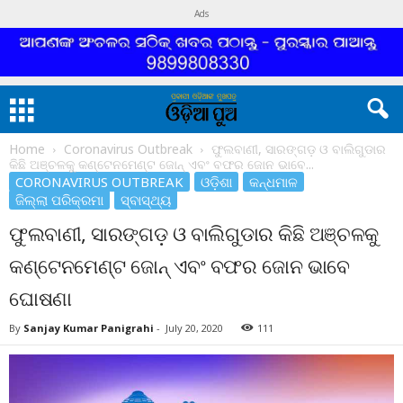
Ads
Home
Coronavirus Outbreak
ଫୁଲବାଣୀ, ସାରଙ୍ଗଡ଼ ଓ ବାଲିଗୁଡାର
କିଛି ଅଞ୍ଚଳକୁ କଣ୍ଟେନମେଣ୍ଟ ଜୋନ୍ ଏବଂ ବଫର ଜୋନ ଭାବେ...
CORONAVIRUS OUTBREAK
ଓଡ଼ିଶା
କନ୍ଧମାଳ
ଜିଲ୍ଲା ପରିକ୍ରମା
ସ୍ବାସ୍ଥ୍ୟ
ଫୁଲବାଣୀ, ସାରଙ୍ଗଡ଼ ଓ ବାଲିଗୁଡାର କିଛି ଅଞ୍ଚଳକୁ
କଣ୍ଟେନମେଣ୍ଟ ଜୋନ୍ ଏବଂ ବଫର ଜୋନ ଭାବେ
ଘୋଷଣା
By
Sanjay Kumar Panigrahi
-
July 20, 2020
111