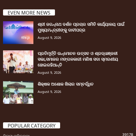
EVEN MORE NEWS
ଶ୍ରୀ ଜଗନ୍ନାଥ ଦର୍ଶନ ପ୍ରଚାର ସମିତି କାର୍ଯ୍ୟାଳୟ ପାଇଁ
ମୁଖ୍ୟମନ୍ତ୍ରୀଙ୍କୁ ଦାବୀପତ୍ର
August 9, 2026
ପ୍ରତିମୂର୍ତ୍ତି ଉନ୍ମୋଚନ ଉତ୍ସବ ଓ ଶ୍ରଦ୍ଧାଞ୍ଜଳୀ
ସଭା,ସମାଜର ମଙ୍ଗଳକାରୀ ମଣିଷ ସଦା ସ୍ମରଣୀୟ
ହୋଇରହିଥାନ୍ତି
August 9, 2026
ଶିକ୍ଷକ ଅଶୋକ ଖିଲାର ସମ୍ବର୍ଦ୍ଧିତ
August 9, 2026
POPULAR CATEGORY
39178