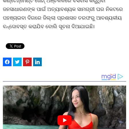
କଣ୍ଟେନ୍‌ମେଣ୍ଟ ଜୋନ୍ ଅଞ୍ଚଳଳରେ ବସବାସ କରୁଥିବା
ଜନସାଧାରଣଙ୍କ ପାଇଁ ଅତ୍ୟାବଶ୍ୟକ ସାମଗ୍ରୀ ଘର ନିକଟରେ
ପହଞ୍ଚାଇବା ଦିଗରେ ଜିଲ୍ଲା ପ୍ରଶାସନ ତରଫରୁ ଆବଶ୍ୟକୀୟ
ବନ୍ଦୋବସ୍ତ କରାଯିବ ବୋଲି ସୂଚନା ଦିଆଯାଇଛି।