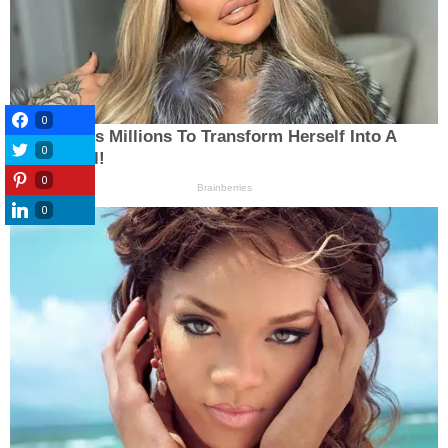
0
0
0
0