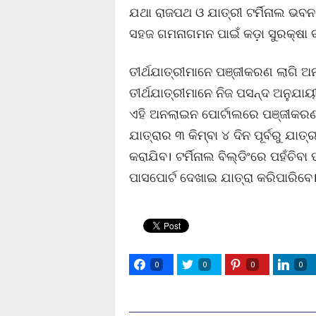
ଯଥା ରାଜପଥ ଓ ଯାତ୍ରୀ ଟର୍ମିନାଲ ଭବନ ନ
ସହଜ ଗମନାଗମନ ପାଇଁ କଡ଼ା ସୁରକ୍ଷା 
ତୀର୍ଥଯାତ୍ରୀମାନେ ପଞ୍ଜୀକରଣ ଲାଗି ଅନ
ତୀର୍ଥଯାତ୍ରୀମାନେ ନିଜ ପସନ୍ଦ ଅନୁଯ
ଏହି ଅନଲାଇନ ପୋର୍ଟାଲରେ ପଞ୍ଜୀକରଣ 
ଯାତ୍ରାର ୩ କିମ୍ବା ୪ ଦିନ ପୂର୍ବରୁ 
କରାଯିବ। ଟର୍ମିନାଲ ବିଲ୍ଡିଂରେ ପହଁଚି
ପାସପୋର୍ଟ ଦେଖାଇ ଯାତ୍ରା କରିପାରିବେ
0
0
0
0