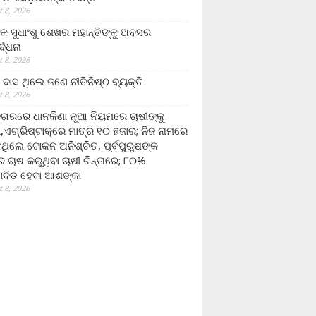
 8, 2026
ଷକ ସୁଧାଂଶୁ ଶେଖର ମହାନ୍ତିଙ୍କୁ ଅବସର
୍ଦ୍ଧନା
 8, 2026
ଦାସ ଥିଲେ ଜଣେ ନୀତିନିଷ୍ଠ ବ୍ୟକ୍ତି
 8, 2026
ଗରରେ ଧାନକିଣା ନୂଆ ନିୟମରେ ଚାଷୀଙ୍କୁ
ା,ଏଗ୍ରିଷ୍ଟାକ୍‌ରେ ମାତ୍ର ୧୦ ହଜାର; ନିଜ ନାମରେ
ନଥିଲେ ଟୋକନ ଅନିଶ୍ଚିତ, ପୂର୍ବପୁରୁଷଙ୍କ
 ଚାଷ କରୁଥିବା ଚାଷୀ ଚିନ୍ତାରେ; ୮୦%
ାବିତ ହେବା ଆଶଙ୍କା
 8, 2026