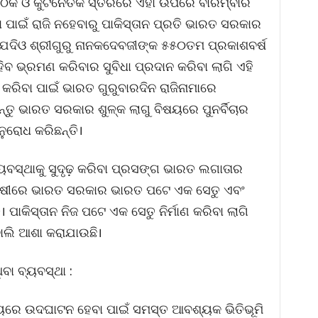
ବୈଠକ ଓ କୁଟନୈତିକ ସ୍ତରରେ ଏହା ଉପରେ ବାରମ୍ବାର
 ପାଇଁ ରାଜି ନହେବାରୁ ପାକିସ୍ତାନ ପ୍ରତି ଭାରତ ସରକାର
ଯଦିଓ ଶ୍ରୀଗୁରୁ ନାନକଦେବଜୀଙ୍କ ୫୫୦ତମ ପ୍ରକାଶବର୍ଷ
ାହିବ ଭ୍ରମଣ କରିବାର ସୁବିଧା ପ୍ରଦାନ କରିବା ଲାଗି ଏହି
ରିବା ପାଇଁ ଭାରତ ଗୁରୁବାରଦିନ ରାଜିନାମାରେ
୍ତୁ ଭାରତ ସରକାର ଶୁଳ୍କ ଲାଗୁ ବିଷୟରେ ପୁନର୍ବିଚାର
ନୁରୋଧ କରିଛନ୍ତି।
ସ୍ଥାକୁ ସୁଦୃଢ଼ କରିବା ପ୍ରସଙ୍ଗ ଭାରତ ଲଗାତାର
େକ୍ଷୀରେ ଭାରତ ସରକାର ଭାରତ ପଟେ ଏକ ସେତୁ ଏବଂ
ି। ପାକିସ୍ତାନ ନିଜ ପଟେ ଏକ ସେତୁ ନିର୍ମାଣ କରିବା ଲାଗି
ୋଲି ଆଶା କରାଯାଉଛି।
ିବା ବ୍ୟବସ୍ଥା :
ରେ ଉଦଘାଟନ ହେବା ପାଇଁ ସମସ୍ତ ଆବଶ୍ୟକ ଭିତିଭୂମି