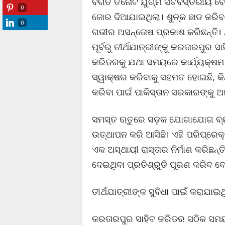
ବିଗତ ତିନୋଟି ଯୁଗ୍ମ ସଚିବସ୍ତରୀୟ 
0
ଜୋର ଦିଆଯାଇଥିଲା। ଶୁଳ୍କ ଛାଡ କରିବା
0
ଗଭୀର ଅସନ୍ତୋଷ ପ୍ରକାଶ କରିଛନ୍ତି। 
ପୂର୍ବରୁ ତୀର୍ଥଯାତ୍ରୀଙ୍କୁ କରତାରପୁର ସ
କରିଡରକୁ ଯଥା ସମୟରେ କାର୍ଯ୍ୟକ୍ଷମ କ
ସ୍ୱାକ୍ଷର କରିବାକୁ ସହମତ ହୋଇଛି, କିନ
କରିବା ପାଇଁ ପାକିସ୍ତାନ ସରକାରଙ୍କୁ ଅ
ସମସ୍ତ ଋତୁରେ ସଡ଼କ ଯୋଗାଯୋଗ ବ୍ୟବ
ଉତ୍ଥାପନ କରି ଆସିଛି। ଏହି ପରିପ୍ର
ଏକ ଅସ୍ଥାୟୀ ରାସ୍ତାର ନିର୍ମାଣ କରିଛନ୍ତ
ଦେଇଥିବା ପ୍ରତିଶ୍ରୁତି ପୂରଣ କରିବ ବ
ତୀର୍ଥଯାତ୍ରୀଙ୍କ ସୁବିଧା ପାଇଁ କରାଯାଇଥ
କରତାରପୁର ସାହିବ କରିଡର ସଠିକ ସମୟ