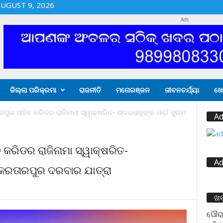
UGUST 9, 2026
Ads
ଜିଲ୍ଲା ପରିକ୍ରମା
ରାଜନୀତି
ମନୋରଞ୍ଜନ
ଜୀବନଚର୍ଯ୍ୟା
ଖେ
ରପୁର ସାହିବ କରିଡର ରାଜିନାମା ସ୍ୱାକ୍ଷରିତ- ଶ୍ରଦ୍ଧାଳୁଙ୍କ ପାଇଁ ସୁଗମ
Ad
 କରିଡର ରାଜିନାମା ସ୍ୱାକ୍ଷରିତ-
Ad
 କରତାରପୁର ଦରବାର ଯାତ୍ରା
ଖ
ପୌରା