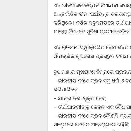
ଏହି ଐତିହାସିକ ନିଷ୍ପତି ନିଆଯିବା ସମ
ଆନ୍ତର୍ଜାତିକ ସୀମା ପର୍ଯ୍ୟନ୍ତ କରତାରପୁ
କରିଥିଲେ। ବର୍ଷର ସବୁସମୟରେ ତୀର୍ଥଯାତ
ଯାତ୍ରା ନିମନ୍ତେ ସୁବିଧା ପ୍ରଦାନ କରିବ
ଏହି ରାଜିନାମା ସ୍ୱାକ୍ଷରିତ ହେବା ସହି
ଔପଚାରିକ ରୂପରେଖ ପ୍ରସ୍ତୁତ କରାଯା
ବୁଝାମଣାର ମୁଖ୍ୟାଂଶ ନିମ୍ନରେ ପ୍ରଦାନ
– ଭାରତୀୟ ବଂଶୋଦ୍ଭବ ସବୁ ଧର୍ମ ଓ ବ
କରିପାରିବେ;
– ଯାତ୍ରା ଭିସା ମୁକ୍ତ ହେବ;
– ତୀର୍ଥଯାତ୍ରୀଙ୍କୁ କେବଳ ଏକ ବୈଧ ପ
– ଭାରତୀୟ ବଂଶୋଦ୍ଭବ କୌଣସି ବ୍ୟକ୍ତ
ସାଙ୍ଗରେ ନେବାର ଆବଶ୍ୟକତା ରହିଛି;