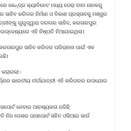
ୟରେ କେନ୍ଦ୍ର କ୍ୟାବିନେଟ ମଧ୍ୟ ଡେରା ବାବା ନାନକରୁ
ର ସାହିବ କରିଡର ନିର୍ମାଣ ଓ ବିକାଶ ପ୍ରସ୍ତାବକୁ ମଞ୍ଜୁର
୍ରୀଙ୍କୁ ଗୁରୁଦ୍ୱାରା ଦରବାର ସାହିବ, କରତାରପୁର
ା ଉଦ୍ଦେଶ୍ୟରେ ଏହି ନିଷ୍ପତି ନିଆଯାଇଥିଲା।
ତ କରତାରପୁର ସାହିବ କରିଡର ପରିଚାଳନା ପାଇଁ ଏକ
ଇଛି।
 କରାଗଲା:-
ର୍ଣ୍ଣର ଭାରତୀୟ ତୀର୍ଥଯାତ୍ରୀ ଏହି କରିଡରର ଉପଯୋଗ
ାସପୋର୍ଟ ନେବାର ଆବଶ୍ୟକତା ରହିଛି;
ି ନିଜ ଦେଶର ପାସପୋର୍ଟ ସହିତ ଓସିଆଇ କାର୍ଡ