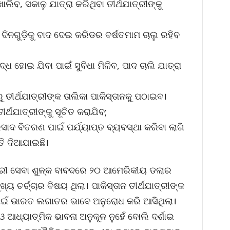
ଲିବ, ସକାଳୁ ଯାତ୍ରା କରିଥିବା ତୀର୍ଥଯାତ୍ରୀଙ୍କୁ
ତ ଦିନଗୁଡ଼ିକୁ ବାଦ ଦେଇ କରିଡର ବର୍ଷତମାମ ଚାଲୁ ରହିବ
ଦ୍ଧ ହୋଇ ଯିବା ପାଇଁ ସୁବିଧା ମିଳିବ, ପାଦ ଚାଲି ଯାତ୍ରା
ୁ ତୀର୍ଥଯାତ୍ରୀଙ୍କ ତାଲିକା ପାକିସ୍ତାନକୁ ପଠାଇବ।
ୀର୍ଥଯାତ୍ରୀଙ୍କୁ ସୂଚିତ କରାଯିବ;
 ବିତରଣ ପାଇଁ ପର୍ଯ୍ୟାପ୍ତ ବ୍ୟବସ୍ଥା କରିବା ଲାଗି
ତି ଦିଆଯାଇଛି।
ତ୍ରୀ ସେବା ଶୁଳ୍କ ବାବଦରେ ୨୦ ଆମେରିକୀୟ ଡଲାର
୍ୟ ଚର୍ଚ୍ଚାର ବିଷୟ ଥିଲା। ପାକିସ୍ତାନ ତୀର୍ଥଯାତ୍ରୀଙ୍କ
ାଇଁ ଭାରତ ଲଗାତର ଭାବେ ଅନୁରୋଧ କରି ଆସିଥିଲା।
 ଓ ଆଧ୍ୟାତ୍ମିକ ଭାବନା ଅନୁକୂଳ ନୁହେଁ ବୋଲି ଦର୍ଶାଇ