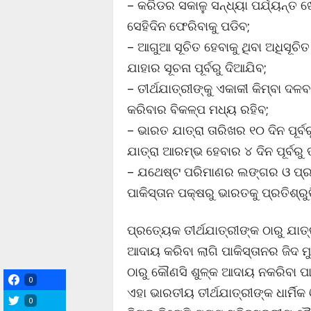
– କରିଡର ସକାଳୁ ସନ୍ଧ୍ୟା ପର୍ଯ୍ୟନ୍ତ ଖୋ
ସେହିଦିନ ଫେରିବାକୁ ପଡିବ;
– ଆଗୁଆ ସୂଚିତ ହେବାକୁ ଥିବା ଅଧିସୂଚି
ଯାହାର ସୂଚନା ପୂର୍ବରୁ ଦିଆଯିବ;
– ତୀର୍ଥଯାତ୍ରୀଙ୍କୁ ଏକାକୀ କିମ୍ବା ଦଳବ
କରିବାର ବିକଳ୍ପ ମଧ୍ୟ ରହିବ;
– ଭାରତ ଯାତ୍ରା ତାରିଖର ୧୦ ଦିନ ପୂର୍ବର
ଯାତ୍ରା ଆରମ୍ଭ ହେବାର ୪ ଦିନ ପୂର୍ବରୁ ତ
– ଯଥେଷ୍ଟ ପରିମାଣର ଲଙ୍ଗର ଓ ପ୍ରସାଦ
ପାକିସ୍ତାନ ପକ୍ଷରୁ ଭାରତକୁ ପ୍ରତିଶ୍ରୁ
ପ୍ରତ୍ୟେକ ତୀର୍ଥଯାତ୍ରୀଙ୍କ ଠାରୁ ଯା
ଆଦାୟ କରିବା ଲାଗି ପାକିସ୍ତାନର ଜିଦ ମୁଖ
ଠାରୁ କୌଣସି ଶୁଳ୍କ ଆଦାୟ ନକରିବା ପ
0
ଏହା ଭାରତୀୟ ତୀର୍ଥଯାତ୍ରୀଙ୍କ ଧାର୍ମିକ
0