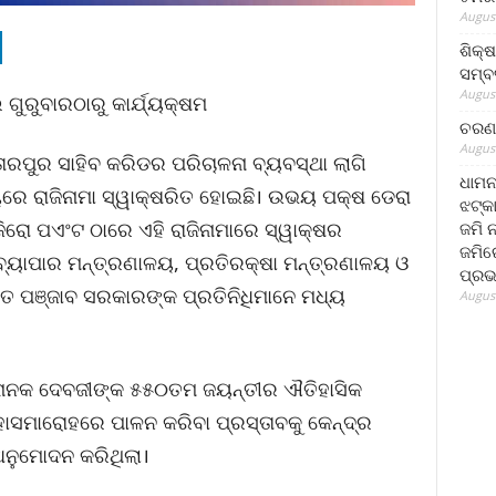
August
ଶିକ୍
ସମ୍ବର
August
ଗୁରୁବାରଠାରୁ କାର୍ଯ୍ୟକ୍ଷମ
ଚରଣ 
August
ାରପୁର ସାହିବ କରିଡର ପରିଚାଳନା ବ୍ୟବସ୍ଥା ଲାଗି
ଧାମନ
ୟରେ ରାଜିନାମା ସ୍ୱାକ୍ଷରିତ ହୋଇଛି। ଉଭୟ ପକ୍ଷ ଡେରା
ଝଟ୍‌କ
 ଜିରୋ ପଏଂଟ ଠାରେ ଏହି ରାଜିନାମାରେ ସ୍ୱାକ୍ଷର
ଜମି 
ଜମିରେ
୍ୟାପାର ମନ୍ତ୍ରଣାଳୟ, ପ୍ରତିରକ୍ଷା ମନ୍ତ୍ରଣାଳୟ ଓ
ପ୍ରଭ
ିତ ପଞ୍ଜାବ ସରକାରଙ୍କ ପ୍ରତିନିଧିମାନେ ମଧ୍ୟ
August
 ନାନକ ଦେବଜୀଙ୍କ ୫୫୦ତମ ଜୟନ୍ତୀର ଐତିହାସିକ
ାସମାରୋହରେ ପାଳନ କରିବା ପ୍ରସ୍ତାବକୁ କେନ୍ଦ୍ର
ଅନୁମୋଦନ କରିଥିଲା।