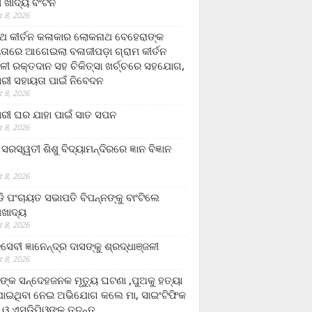
ଲା ଖାଦ୍ୟ ବଂଟନ
 8, 2026
୍ଥ କୀର୍ତନ କଳାକାର ଲୋକନାଥ ବେହେରାଙ୍କ
ତାରେ ଆଗେଇଲା ବଳାଜୀପଡ଼ା ଗ୍ରାମ କୀର୍ତନ
ଳୀ ରକ୍ତଦାନ ସହ ଚିକିତ୍ସା ଖର୍ଚ୍ଚରେ ସହଯୋଗ,
ରୀ ସହାୟତା ପାଇଁ ନିବେଦନ
 8, 2026
ରୀ ଘର ଯାହା ପାଇଁ ସାତ ସପନ
 8, 2026
ି଼ ସରସ୍ୱତୀ ଶିଶୁ ବିଦ୍ୟାମନ୍ଦିରରେ ଜ୍ଞାନ ବିଜ୍ଞାନ
 8, 2026
ଡି ପଂଚାୟତ ସଭାପତି ବିପନ୍ନଙ୍କୁ ବାଂଟିଲେ
ଲାଖାଦ୍ୟ
 8, 2026
େବୀ ଜ୍ଞାନେନ୍ଦ୍ର ଦାସଙ୍କୁ ଶ୍ରଦ୍ଧାଞ୍ଜଳୀ
 8, 2026
ଙ୍କ ସନ୍ଦେହଜନକ ମୃତ୍ୟୁ ଘଟଣା ,ପୁଅକୁ ହତ୍ୟା
ଯାଇଥିବା ନେଇ ଅଭିଯୋଗ କଲେ ମା, ସାଇଂଟିଫିକ
 ଓ ଏସଡ଼ିପିଓଙ୍କ ତଦନ୍ତ