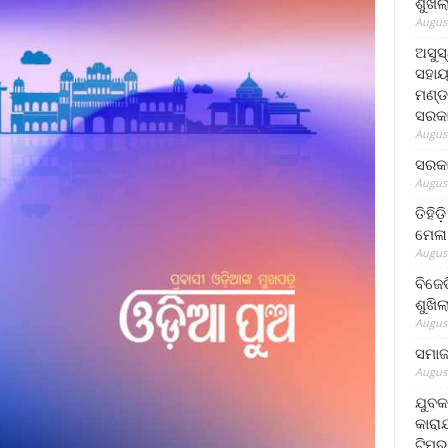
ଶୁଖି
August
ଅସୁସ
ସହାୟ
ମଣ୍ଡ
ସରକା
August
ସରକା
August
ତିହିଡ
ମେଳା
August
ବିଜେ
ଶୁଖି
August
ସମାଜସ
August
ଯୁବକ
କାରା
ଟିମର