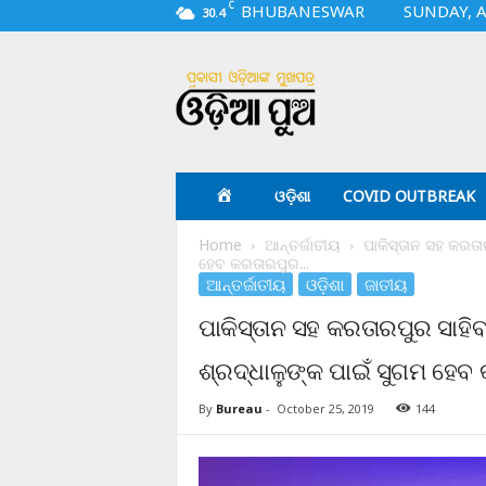
C
BHUBANESWAR
SUNDAY, A
30.4
O
d
i
a
p
u
a
ଓଡ଼ିଶା
COVID OUTBREAK
.
c
Home
ଆନ୍ତର୍ଜାତୀୟ
ପାକିସ୍ତାନ ସହ କରତା
o
ହେବ କରତାରପୁର...
m
ଆନ୍ତର୍ଜାତୀୟ
ଓଡ଼ିଶା
ଜାତୀୟ
ପାକିସ୍ତାନ ସହ କରତାରପୁର ସାହିବ
ଶ୍ରଦ୍ଧାଳୁଙ୍କ ପାଇଁ ସୁଗମ ହେବ
By
Bureau
-
October 25, 2019
144