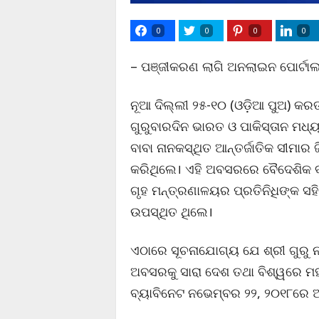
0
0
0
0
– ପଞ୍ଜୀକରଣ ଲାଗି ଅନଲାଇନ ପୋର୍ଟାଲ 
ନୂଆ ଦିଲ୍ଲୀ ୨୫-୧୦ (ଓଡ଼ିଆ ପୁଅ) କରତ
ଗୁରୁବାରଦିନ ଭାରତ ଓ ପାକିସ୍ତାନ ମଧ୍
ବାବା ନାନକସ୍ଥିତ ଆନ୍ତର୍ଜାତିକ ସୀମାର
କରିଥିଲେ। ଏହି ଅବସରରେ ବୈଦେଶିକ ବ
ଗୃହ ମନ୍ତ୍ରଣାଳୟର ପ୍ରତିନିଧିଙ୍କ ସହ
ଉପସ୍ଥିତ ଥିଲେ।
ଏଠାରେ ସୂଚନାଯୋଗ୍ୟ ଯେ ଶ୍ରୀ ଗୁରୁ
ଅବସରକୁ ସାରା ଦେଶ ତଥା ବିଶ୍ୱରେ ମହ
ବ୍ୟାବିନେଟ ନଭେମ୍ବର ୨୨, ୨୦୧୮ରେ 