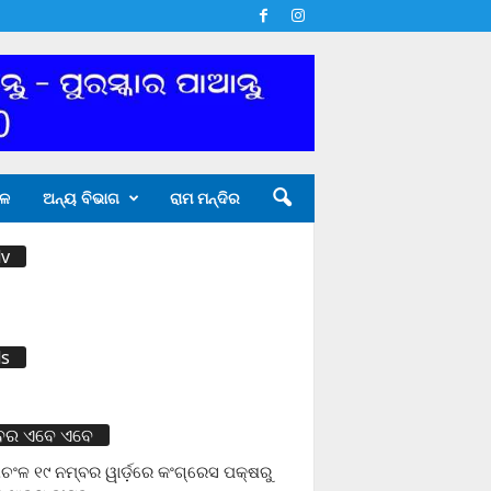
ଳ
ଅନ୍ୟ ବିଭାଗ
ରାମ ମନ୍ଦିର
v
s
ବର ଏବେ ଏବେ
ଚଂଳ ୧୯ ନମ୍ବର ୱାର୍ଡ଼ରେ କଂଗ୍ରେସ ପକ୍ଷରୁ