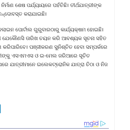
ିର୍ମାଣ ଶେଷ ପର୍ଯ୍ୟାୟରେ ପହଁଚିଛି। ତୀର୍ଥଯାତ୍ରୀଙ୍କ
ବନ୍ଦୋବସ୍ତ କରାଯାଇଛି।
ଲାଇନ ପୋର୍ଟାଲ ଗୁରୁବାରଠାରୁ କାର୍ଯ୍ୟକ୍ଷମ ହୋଇଛି।
ାୟୀ ଯେକୌଣସି ତାରିଖ ଚୟନ କରି ଆବଶ୍ୟକ ସୂଚନା ସହିତ
କରିପାରିବେ। ପଞ୍ଜୀକରଣ ସୁନିଶ୍ଚିତ ହେବା ସମ୍ପର୍କରେ
ଯାତ୍ରୀଙ୍କୁ ଏସଏମଏସ ଓ ଇ-ମେଲ ଜରିଆରେ ସୂଚିତ
ବା ପରେ ଯାତ୍ରୀମାନେ ଇଲେକଟ୍ରୋନିକ ଯାତ୍ରା ଚିଠା ଓ ନିଜ
।