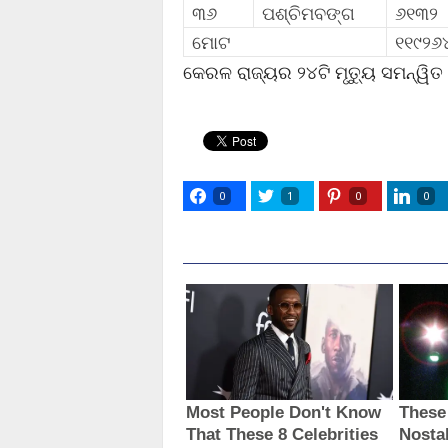
୩୬
ପଶ୍ଚିମବଙ୍ଗ
୬୧୩୨
ମୋଟ
୧୧୯୨୬
କେରଳ ରାଜ୍ୟର ୨୪ଟି ମୃତ୍ୟୁ ସମନ୍ୱିତ
0
1
0
0