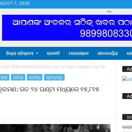
UGUST 7, 2026
Ads
ଜିଲ୍ଲା ପରିକ୍ରମା
ରାଜନୀତି
ମନୋରଞ୍ଜନ
ଜୀବନଚର୍ଯ୍ୟା
ଖେ
 ଆଜି କମିଲା କରୋନା ସଂକ୍ରମଣ: ଗତ ୨୪ ଘଣ୍ଟା ମଧ୍ୟରେ ୧୫,୮୧୫
Ad
EWS
ଓଡ଼ିଶା
ଜାତୀୟ
ସ୍ବାସ୍ଥ୍ୟ
କ୍ରମଣ: ଗତ ୨୪ ଘଣ୍ଟା ମଧ୍ୟରେ ୧୫,୮୧୫
Ad
ଖ
ଭଣ୍ଡ