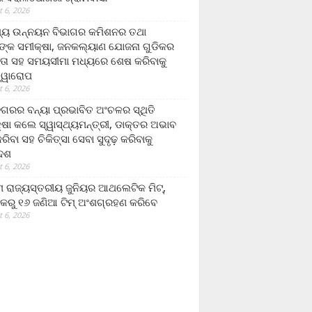
 6, 2026
ମ୍ୟ ଉନ୍ନୟନ ବିଭାଗର କମିଶନର ତଥା
ଙ୍କ ସମୀକ୍ଷା, ଜନକଲ୍ୟାଣ ଯୋଜନା ଗୁଡିକର
ତା ସହ ସମୟସୀମା ମଧ୍ୟରେ ଶେଷ କରିବାକୁ
ତ୍ୱାରୋପ
 6, 2026
ଗରର ବନ୍ୟା ପ୍ରଭାବିତ ଅଂଚଳର ସ୍ଥିତି
୍ଷା କଲେ ସ୍ୱାସ୍ଥ୍ୟମନ୍ତ୍ରୀ, ଡାକ୍ତର ଅଭାବ
ରିବା ସହ ଚିକିତ୍ସା ସେବା ସୁଦୃଢ଼ କରିବାକୁ
ଦେଶ
 6, 2026
 ରାଜ୍ୟସ୍ତରୀୟ ଜୁନିୟର ଆଥଲେଟିକ ମିଟ୍‌,
କରୁ ୧୬ ଜଣିଆ ଟିମ୍ ଅଂଶଗ୍ରହଣ କରିବେ
 6, 2026