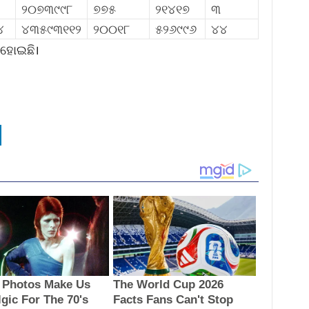
୨୦୭୩୯୯୮
୭୭୫
୨୧୪୧୭
୩
୪
୪୩୫୯୩୧୧୨
୨୦୦୧୮
୫୨୬୯୯୬
୪୪
 ହୋଇଛି।