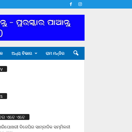
ଳ
ଅନ୍ୟ ବିଭାଗ
ରାମ ମନ୍ଦିର
v
s
ବର ଏବେ ଏବେ
ାରିପୋଖରୀ ବିଜେପିର ସାମ୍ବାଦିକ ସମ୍ମିଳନୀ