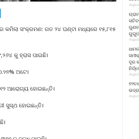
August
ଗ୍ରା
ସଚିବ
ଗୁଣବ
ରେ କମିଲା ସଂକ୍ରମଣ: ଗତ ୨୪ ଘଣ୍ଟା ମଧ୍ୟରେ ୧୫,୮୧୫
ଗୁରୁ
August
ଧାମନ
,୨୬୪ କୁ ହ୍ରାସ ପାଇଛି।
ସମୀକ
ଦୂର କ
ନିର୍ଦ୍
 ୦.୨୭% ଅଟେ।
August
୭୨ତମ
୧୨ ଆରୋଗ୍ୟ ହୋଇଛନ୍ତି।
ଭଦ୍ର
August
 ସୁସ୍ଥ ହୋଇଛନ୍ତି।
ଛି।
୭୨ କୁ ବୃଦ୍ଧି ପାଇଛି।