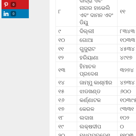
ଦାଦ୍ରା ଏବଂ
0
ନାଗର ହାଭେଲି
୮
୧୧
0
ଏବଂ ଦାମନ ଏବଂ
ଡିୟୁ
୯
ଦିଲ୍ଲୀ
୮୩୪୩
୧୦
ଗୋଆ
୧୦୩୩
୧୧
ଗୁଜୁରାଟ
୪୫୩୪
୧୨
ହରିୟାଣା
୪୯୧୭
ହିମାଚଳ
୧୩
୩୨୭୪
ପ୍ରଦେଶ
୧୪
ଜାମ୍ମୁ କାଶ୍ମୀର
୪୭୩୪
୧୫
ଝାଡଖଣ୍ଡ
୬୦୦
୧୬
କର୍ଣ୍ଣାଟକ
୧୦୩୯
୧୭
କେରଳ
୯୩୩୧
୧୮
ଲଦାଖ
୧୦୨
୧୯
ଲକ୍ଷଦୀପ
୦
୨୦
ମଧ୍ୟପ୍ରଦେଶ
୧୧୦୩