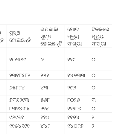
ଗତକାଲି
ମୋଟ
ଦିନକରେ
ୟ
ସୁସ୍ଥ
ସୁସ୍ଥ
ମୃତ୍ୟୁ
ମୃତ୍ୟୁ
୍ତ
ହୋଇଛନ୍ତି
ହୋଇଛନ୍ତି
ସଂଖ୍ୟା
ସଂଖ୍ୟା
୧୦୩୫୯
୬
୧୨୯
୦
୨୩୧୮୫୮୨
୨୫୧
୧୪୭୩୩
୦
୬୫୮୮୪
୪୩
୨୯୬
୦
୭୩୧୨୯୩
୫୬୮
୮୦୨୬
୩
୮୩୨୪୩୫
୨୧୫
୧୨୨୮୭
୦
୯୫୯୬୧
୧୨୪
୧୧୭୪
୨
୧୧୫୪୧୯୧
୪୪୮
୧୪୦୮୭
୨