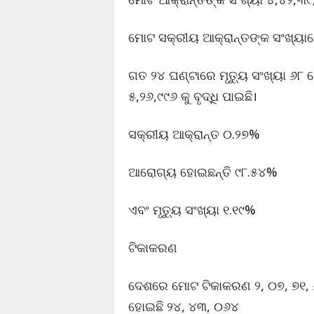
ମୋଟ ସକ୍ରୀୟ ଆକ୍ରାନ୍ତଙ୍କ ସଂଖ୍ୟାର
ଗତ ୨୪ ଘଣ୍ଟାରେ ମୃତ୍ୟୁ ସଂଖ୍ୟା ୬୮
୫,୨୬,୯୯୬ କୁ ବୃଦ୍ଧି ପାଇଛି।
ସକ୍ରୀୟ ଆକ୍ରାନ୍ତ ୦.୨୭%
ଆରୋଗ୍ୟ ହୋଇଛନ୍ତି ୯୮.୫୪%
ଏବଂ ମୃତ୍ୟୁ ସଂଖ୍ୟା ୧.୧୯%
ଟିକାକରଣ
ଦେଶରେ ମୋଟ ଟିକାକରଣ ୨, ୦୭, ୭୧, 
ହୋଇଛି ୨୪, ୪୩, ୦୬୪