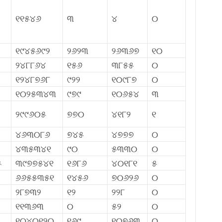
୧୧୫୪୬
୩
୪
୦
୧୯୪୫୬୯୨
୨୬୨୩
୨୬୩୬୭
୧୦
୨୪୮୮୬୪
୧୫୬
୩୮୫୫
୦
୧୨୪୮୭୬୮
୯୨୨
୧୦୯୮୭
୦
୧୦୨୫୩୪୩
୯୭୯
୧୦୬୫୪
୩
୨୯୯୬୦୫
୭୭୦
୪୧୮୨
୧
୪୬୩୦୮୬
୭୪୫
୪୭୭୭
୦
୪୩୫୩୪୧
୯୦
୫୩୩୦
୦
୫
୩୯୭୭୫୪୧
୧୬୮୬
୪୦୧୮୧
୫
୬୬୫୫୩୫୧
୧୪୫୬
୭୦୬୨୬
୦
୨୮୭୩୨
୧୨
୨୨୮
୦
୧୧୩୬୩
୦
୫୨
୦
୧୦୪୦୧୨୦
୧୬୯
୧୦୭୬୩
୦