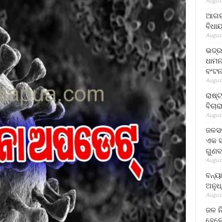
August
ଆଗରପ
ବିଧା
August
ଭଦ୍ର
ଧାମନ
ବଂଟ
August
ରାଷ୍
ବିଚାର
August
ଜଳସମ
ଏକ ସପ
ଗୁଣବ
August
ବନ୍ୟ
ଅନୁଧ
August
ଜଳ ନ
ହେଲେ