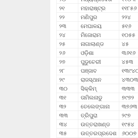
୨୧
ମହାରାଷ୍ଟ୍ର
୧୧୮୫୬
୨୨
ମଣିପୁର
୨୨୪
୨୩
ମେଘାଳୟ
୫୧୬
୨୪
ମିଜୋରାମ
୧୦୫୫
୨୫
ନାଗାଲାଣ୍ଡ
୪୫
୨୬
ଓଡ଼ିଶା
୩୬୧୬
୨୭
ପୁଡୁଚେରୀ
୪୫୩
୨୮
ପଞ୍ଜାବ
୧୩୯୪
୨୯
ରାଜସ୍ଥାନ
୪୩୦୩
୩୦
ସିକ୍କିମ୍
୩୩୩
୩୧
ତାମିଲନାଡୁ
୭୯୭୨
୩୨
ତେଲେଙ୍ଗାନା
୩୭୬୩
୩୩
ତ୍ରିପୁରା
୨୯୭
୩୪
ଉତ୍ତରାଖଣ୍ଡ
୧୯୫୪
୩୫
ଉତ୍ତରପ୍ରଦେଶ
୬୦୦୭