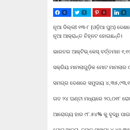
0
1
0
0
ନୂଆ ଦିଲ୍ଲୀ ୧୩-୮ (ଓଡ଼ିଆ ପୁଅ) ଦେଶ
ନୂଆ ଆକ୍ରାନ୍ତ ଚିହ୍ନଟ ହୋଇଛନ୍ତି।
ଭାରତର ଆକ୍ଟିଭ୍ କେସ୍ ବର୍ତ୍ତମାନ ୧,୧୯
ସକ୍ରିୟ ମାମଲାଗୁଡ଼ିକ ମୋଟ ମାମଲାର
ସମଗ୍ର ଦେଶରେ ସମୁଦାୟ ୪,୩୫,୯୩,୧
ଗତ ୨୪ ଘଣ୍ଟା ମଧ୍ୟରେ ୨୦,୦୧୮ ରୋଗୀ
ଆରୋଗ୍ୟ ହାର ୯୮.୫୪% କୁ ବୃଦ୍ଧି ପାଇ
ମୋଟ ଆକ୍ରାନ୍ତଙ୍କ ସଂଖ୍ୟା ୪,୪୨,୩୯,୩