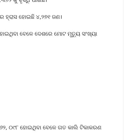
େ ହ୍ରାସ ହୋଇଛି ୪,୨୭୧ ଜଣ।
 ହୋଇଥିବା ବେଳେ ଦେଶରେ ମୋଟ ମୃତ୍ୟୁ ସଂଖ୍ୟା
୬୨, ୦୯୮ ହୋଇଥିବା ବେଳେ ଗତ କାଲି ଟିକାକରଣ