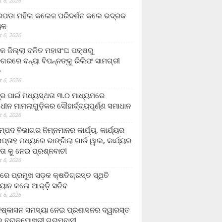
 6, 2026
ଡା ମହିଳା କଲେଜ ପରିଦର୍ଶନ କଲେ ଭଦ୍ରକ
ୟକ
 6, 2026
କ ଜିଲ୍ଲା ଦଳିତ ମହାସଂଘ ପକ୍ଷରୁ
ଗରରେ ବନ୍ୟା ବିପନ୍ନଙ୍କୁ ରିଲିଫ ସାମଗ୍ରୀ
ନ
 6, 2026
ଟ୍ର ପାଇଁ ମଧ୍ୟସ୍ଥତା ୩.୦ ମାଧ୍ୟମରେ
ାଧୀନ ମାମଲାଗୁଡ଼ିକର ସୌହାର୍ଦ୍ଦ୍ୟପୂର୍ଣ୍ଣ ସମାଧାନ
 6, 2026
୍ପଦ ବିଭାଗର ନିମ୍ନମାନର କାର୍ଯ୍ୟ, କାର୍ଯ୍ୟର
୍ତାହ ମଧ୍ୟରେ ଭାଙ୍ଗିଲା ଗାର୍ଡ ୱାଲ, କାର୍ଯ୍ୟର
ତା କୁ ନେଇ ପ୍ରଶ୍ନବାଚୀ
 6, 2026
ାରେ ପ୍ରମୁଖ ସଡ଼କ କ୍ଷତିଗ୍ରସ୍ତ ସ୍ଥିତି
୍ୟାନ କଲେ ଆର୍‌ଡ଼ି ସଚିବ
 6, 2026
ିଷ୍କାସନ ସମସ୍ୟା ନେଇ ପ୍ରଶାସନର ଦ୍ୱାରସ୍ତ
 ବରାଳପୋଖରୀ ଗ୍ରାମବାସୀ