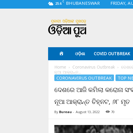
C
BHUBANESWAR
FRIDAY, A
25.6
O
d
i
a
p
u
a
ଓଡ଼ିଶା
COVID OUTBREAK
.
c
Home
Coronavirus Outbreak
ଦେଶରେ
o
ନୂଆ ଆକ୍ରାନ୍ତ...
m
CORONAVIRUS OUTBREAK
TOP N
ଦେଶରେ ଆଜି କମିଲା କରୋନା ସଂ
ନୂଆ ଆକ୍ରାନ୍ତ ଚିହ୍ନଟ, ୬୮ ମୃତ
By
Bureau
-
August 13, 2022
70