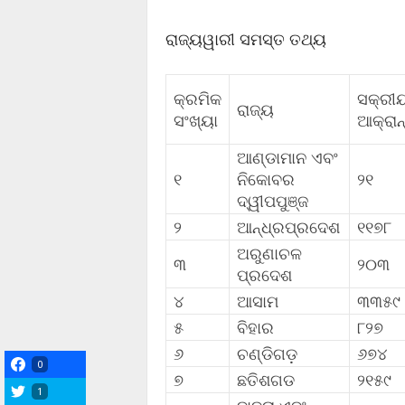
ରାଜ୍ୟୱାରୀ ସମସ୍ତ ତଥ୍ୟ
କ୍ରମିକ
ସକ୍ରୀ
ରାଜ୍ୟ
ସଂଖ୍ୟା
ଆକ୍ରାନ
ଆଣ୍ଡାମାନ ଏବଂ
୧
ନିକୋବର
୨୧
ଦ୍ୱୀପପୁଞ୍ଜ
୨
ଆନ୍ଧ୍ରପ୍ରଦେଶ
୧୧୭୮
ଅରୁଣାଚଳ
୩
୨୦୩
ପ୍ରଦେଶ
୪
ଆସାମ
୩୩୫୯
୫
ବିହାର
୮୨୭
୬
ଚଣ୍ଡିଗଡ଼
୬୭୪
0
୭
ଛତିଶଗଡ
୨୧୫୯
1