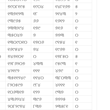
୭୯୦୮୧୯୫
୧୯୦୪
୧୪୮୧୬୭
୫
୧୩୭୧୨୩
୧୮
୨୧୪୩
୨
୯୩୯୬୫
୬୬
୧୬୧୨
୦
୨୩୩୨୯୪
୧୭୯
୭୧୬
୧
୩୫୦୪୭
୭
୭୭୩
୦
୧୩୦୯୦୧୦
୧୭୦୬
୯୧୫୪
୧
୧୬୯୫୪୨
୭୪
୧୯୬୭
୦
୦
୭୪୭୧୦୧
୦
୧୭୮୫୦
୫
୧୨୮୬୨୦୭
୪୩୩
୯୫୯୩
୧
୪୨୧୯୨
୧୧୧
୪୭୯
୦
୩୫୧୧୨୪୯
୧୧୪୦
୩୮୦୩୩
୦
୮୨୦୫୯୭
୯୮୪
୪୧୧୧
୦
୧୦୬୩୧୭
୧୨୨
୯୩୭
୦
୪୩୬୨୪୪
୩୯୬
୭୭୨୫
୦
୨୦୮୨୯୭୪
୮୩୭
୨୩୫୮୧
୦