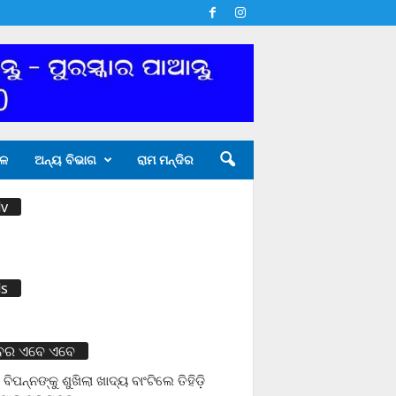
ଳ
ଅନ୍ୟ ବିଭାଗ
ରାମ ମନ୍ଦିର
v
s
ବର ଏବେ ଏବେ
 ବିପନ୍ନଙ୍କୁ ଶୁଖିଲା ଖାଦ୍ୟ ବାଂଟିଲେ ତିହିଡି଼