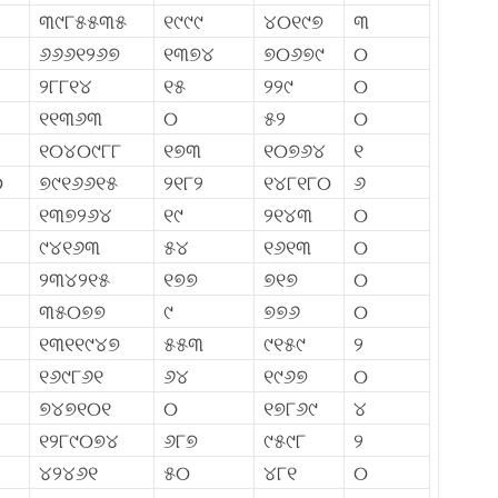
୩୯୮୫୫୩୫
୧୯୯୯
୪୦୧୯୭
୩
୬୬୬୧୨୬୭
୧୩୭୪
୭୦୬୭୯
୦
୨୮୮୧୪
୧୫
୨୨୯
୦
୧୧୩୬୩
୦
୫୨
୦
୧୦୪୦୯୮୮
୧୭୩
୧୦୭୬୪
୧
୦
୭୯୧୬୬୧୫
୨୧୮୨
୧୪୮୧୮୦
୬
୧୩୭୨୬୪
୧୯
୨୧୪୩
୦
୯୪୧୬୩
୫୪
୧୬୧୩
୦
୨୩୪୨୧୫
୧୭୭
୭୧୭
୦
୩୫୦୭୭
୯
୭୭୬
୦
୧୩୧୧୯୪୭
୫୫୩
୯୧୫୯
୨
୧୬୯୮୬୧
୬୪
୧୯୬୭
୦
୭୪୭୧୦୧
୦
୧୭୮୬୯
୪
୧୨୮୯୦୭୪
୬୮୭
୯୫୯୮
୨
୪୨୪୬୧
୫୦
୪୮୧
୦