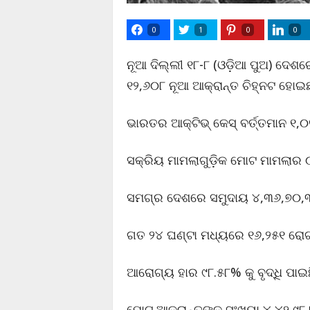
0
1
0
0
ନୂଆ ଦିଲ୍ଲୀ ୧୮-୮ (ଓଡ଼ିଆ ପୁଅ) ଦେ
୧୨,୬୦୮ ନୂଆ ଆକ୍ରାନ୍ତ ଚିହ୍ନଟ ହୋଇଛ
ଭାରତର ଆକ୍ଟିଭ୍ କେସ୍ ବର୍ତ୍ତମାନ ୧,୦
ସକ୍ରିୟ ମାମଲାଗୁଡ଼ିକ ମୋଟ ମାମଲାର
ସମଗ୍ର ଦେଶରେ ସମୁଦାୟ ୪,୩୬,୭୦,
ଗତ ୨୪ ଘଣ୍ଟା ମଧ୍ୟରେ ୧୬,୨୫୧ ରୋଗୀ
ଆରୋଗ୍ୟ ହାର ୯୮.୫୮% କୁ ବୃଦ୍ଧି ପାଇଛ
ମୋଟ ଆକ୍ରାନ୍ତଙ୍କ ସଂଖ୍ୟା ୪,୪୨,୯୮,୮୬