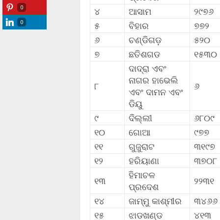
0
୪
ଆସାମ
୨୯୭୬
0
୫
ବିହାର
୭୭୨
୬
ଚଣ୍ଡିଗଡ଼
୫୨୦
୭
ଛତିଶଗଡ
୧୫୩୦
ଦାଦ୍ରା ଏବଂ
ନାଗର ହାଭେଲି
୮
୬
ଏବଂ ଦାମନ ଏବଂ
ଡିୟୁ
୯
ଦିଲ୍ଲୀ
୬୮୦୯
୧୦
ଗୋଆ
୯୭୭
୧୧
ଗୁଜୁରାଟ
୩୧୯୭
୧୨
ହରିୟାଣା
୩୭୦୮
ହିମାଚଳ
୧୩
୨୨୩୧
ପ୍ରଦେଶ
୧୪
ଜାମ୍ମୁ କାଶ୍ମୀର
୩୪୬୬
୧୫
ଝାଡଖଣ୍ଡ
୪୧୩