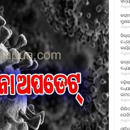
ସତ୍ୟ
August
କରାମ
ମୁଶା
August
ଜିଲ୍
ଚନ୍ଦ
କାର୍ଯ
August
ଭଦ୍ର
ବନ୍ୟ
August
ବଢ଼ିଲ
ବନ୍ୟା
ଇଟାପ
August
ରିଲି
ଘେରି
August
ଜୀବିତ