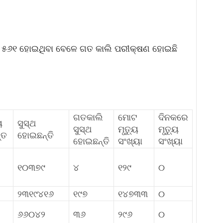
 ୫୬୧ ହୋଇଥିବା ବେଳେ ଗତ କାଲି ପରୀକ୍ଷଣ ହୋଇଛି
ଗତକାଲି
ମୋଟ
ଦିନକରେ
ୟ
ସୁସ୍ଥ
ସୁସ୍ଥ
ମୃତ୍ୟୁ
ମୃତ୍ୟୁ
୍ତ
ହୋଇଛନ୍ତି
ହୋଇଛନ୍ତି
ସଂଖ୍ୟା
ସଂଖ୍ୟା
୧୦୩୭୯
୪
୧୨୯
୦
୨୩୧୯୪୧୬
୧୯୭
୧୪୭୩୩
୦
୬୬୦୪୨
୩୬
୨୯୬
୦