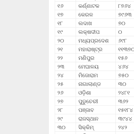
୧୬
କର୍ଣ୍ଣାଟକ
୮୭୬୪
୧୭
କେରଳ
୭୯୬୩
୧୮
ଲଦାଖ
୭୦
୧୯
ଲକ୍ଷଦୀପ
୦
୨୦
ମଧ୍ୟପ୍ରଦେଶ
୬୯୮
୨୧
ମହାରାଷ୍ଟ୍ର
୧୧୩୭
୨୨
ମଣିପୁର
୧୫୬
୨୩
ମେଘାଳୟ
୪୬୪
୨୪
ମିଜୋରାମ
୭୫୦
୨୫
ନାଗାଲାଣ୍ଡ
୩୦
୨୬
ଓଡ଼ିଶା
୨୪୮୧
୨୭
ପୁଡୁଚେରୀ
୩୬୨
୨୮
ପଞ୍ଜାବ
୧୫୧୮୪
୨୯
ରାଜସ୍ଥାନ
୩୯୪୪
୩୦
ସିକ୍କିମ୍
୨୪୨