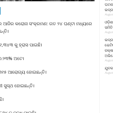
ଘଟଣା
ଭଦ୍ର
August
ଓଡ଼ିଶ
ଶରେ ଆଜିର କରୋନା ସଂକ୍ରମଣ: ଗତ ୨୪ ଘଣ୍ଟା ମଧ୍ୟରେ
ସମିତି
ନ୍ତି।
August
ଭଦ୍ର
୧,୩୪୩ କୁ ହ୍ରାସ ପାଇଛି।
ଭେଟି
ରକ୍ଷ
ଅଭି
 ୦.୨୩% ଅଟେ।
August
ଯୁବକ
୩୧୫ ଆରୋଗ୍ୟ ହୋଇଛନ୍ତି।
August
 ସୁସ୍ଥ ହୋଇଛନ୍ତି।
ି।
୪ କୁ ବୃଦ୍ଧି ପାଇଛି।