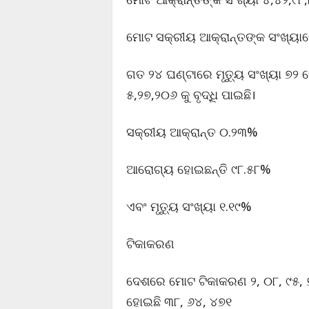
ମୋଟ ସକ୍ରୀୟ ଆକ୍ରାନ୍ତଙ୍କ ସଂଖ୍ୟାର
ଗତ ୨୪ ଘଣ୍ଟାରେ ମୃତ୍ୟୁ ସଂଖ୍ୟା ୭୨
୫,୨୭,୨୦୬ କୁ ବୃଦ୍ଧି ପାଇଛି।
ସକ୍ରୀୟ ଆକ୍ରାନ୍ତ ୦.୨୩%
ଆରୋଗ୍ୟ ହୋଇଛନ୍ତି ୯୮.୫୮%
ଏବଂ ମୃତ୍ୟୁ ସଂଖ୍ୟା ୧.୧୯%
ଟିକାକରଣ
ଦେଶରେ ମୋଟ ଟିକାକରଣ ୨, ୦୮, ୯୫, 
ହୋଇଛି ୩୮, ୬୪, ୪୭୧