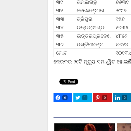
୩୧
ତାମିଲନାଡୁ
୬୬୩୧
୩୨
ତେଲେଙ୍ଗାନା
୨୯୯୭
୩୩
ତ୍ରିପୁରା
୧୫୬
୩୪
ଉତ୍ତରାଖଣ୍ଡ
୧୭୩୫
୩୫
ଉତ୍ତରପ୍ରଦେଶ
୪୮୫୨
୩୬
ପଶ୍ଚିମବଙ୍ଗ
୪୬୨୪
ମୋଟ
୧୦୧୩
କେରଳର ୨୯ଟି ମୃତ୍ୟୁ ସମନ୍ୱିତ ହୋଇଛି
0
1
0
0