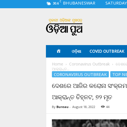
C
BHUBANESWAR
SATURDAY,
30.6
O
d
i
a
p
u
a
ଓଡ଼ିଶା
COVID OUTBREAK
.
c
Home
Coronavirus Outbreak
ଦେଶରେ
o
ଆକ୍ରାନ୍ତ...
m
CORONAVIRUS OUTBREAK
TOP N
ଦେଶରେ ଆଜିର କରୋନା ସଂକ୍ରମଣ
ଆକ୍ରାନ୍ତ ଚିହ୍ନଟ, ୭୨ ମୃତ
By
Bureau
-
August 18, 2022
44