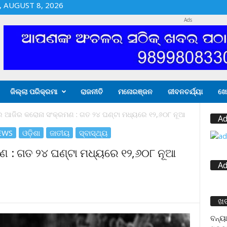
 AUGUST 8, 2026
Ads
ଜିଲ୍ଲା ପରିକ୍ରମା
ରାଜନୀତି
ମନୋରଞ୍ଜନ
ଜୀବନଚର୍ଯ୍ୟା
ଖେ
 ଆଜିର କରୋନା ସଂକ୍ରମଣ : ଗତ ୨୪ ଘଣ୍ଟା ମଧ୍ୟରେ ୧୨,୬୦୮ ନୂଆ
Ad
EWS
ଓଡ଼ିଶା
ଜାତୀୟ
ସ୍ବାସ୍ଥ୍ୟ
 : ଗତ ୨୪ ଘଣ୍ଟା ମଧ୍ୟରେ ୧୨,୬୦୮ ନୂଆ
Ad
ଖ
ବନ୍ୟା