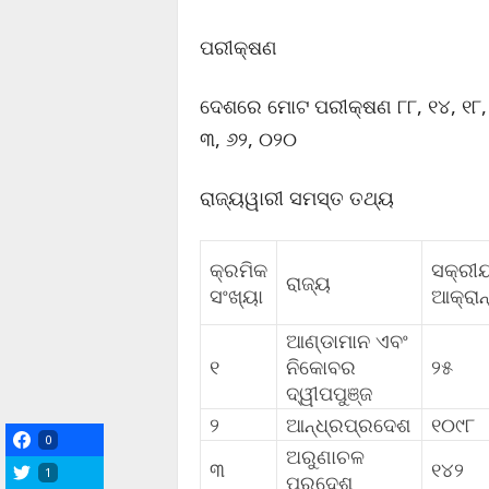
ପରୀକ୍ଷଣ
ଦେଶରେ ମୋଟ ପରୀକ୍ଷଣ ୮୮, ୧୪, ୧୮,
୩, ୬୨, ୦୨୦
ରାଜ୍ୟୱାରୀ ସମସ୍ତ ତଥ୍ୟ
କ୍ରମିକ
ସକ୍ରୀ
ରାଜ୍ୟ
ସଂଖ୍ୟା
ଆକ୍ରାନ
ଆଣ୍ଡାମାନ ଏବଂ
୧
ନିକୋବର
୨୫
ଦ୍ୱୀପପୁଞ୍ଜ
୨
ଆନ୍ଧ୍ରପ୍ରଦେଶ
୧୦୯୮
0
ଅରୁଣାଚଳ
୩
୧୪୨
1
ପ୍ରଦେଶ