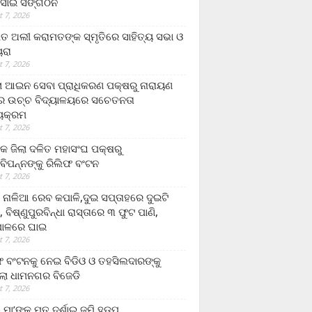
ସାଇ ସଙ୍ଗଠନ
 7, 2026
ତ ଅଲୀ କରାମତଙ୍କ ସ୍ମୃତିରେ ସାହିତ୍ୟ ସଭା ଓ
ୟରା
 7, 2026
ଲା ଆଇନ ସେବା ପ୍ରାଧିକରଣ ପକ୍ଷରୁ ନାରାୟଣ
୍ର ଉଚ୍ଚ ବିଦ୍ୟାଳୟରେ ସଚେତନତା
୍ୟକ୍ରମ
 7, 2026
କ ଜିଲା ଦଳିତ ମହାସଂଘ ପକ୍ଷରୁ
ାବିପନ୍ନଙ୍କୁ ରିଲିଫ ବଂଟନ
 7, 2026
ା ନାଳିଆ ରେବ କପାଳି,ଦୁଇ ସପ୍ତାହରେ ଦୁଇଟି
, ବିଷ୍ଣୁପୁରବିନ୍ଧା ରାସ୍ତାରେ ୩ ଫୁଟ ପାଣି,
ାଳରେ ଘାଇ
 7, 2026
ଫ ବଂଟନକୁ ନେଇ ବିଡିଓ ଓ ତହସିଲଦାରଙ୍କୁ
ଲା ଧାମନଗର ବିଜେଡି
 7, 2026
 ମା’ଙ୍କୁ ମୃତ ଦର୍ଶାଇ ଜମି ହଡ଼ପ