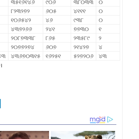
୩୫୧୬୧୪୬
୯୦୬
୩୮୦୩୩
୦
୮୨୩୨୭୨
୬୦୫
୪୧୧୧
୦
୧୦୬୫୪୨
୪୬
୯୩୮
୦
୪୩୭୨୬୬
୨୪୧
୭୭୩୦
୧
୨୦୮୭୩୩୮
୮୬୫
୨୩୫୮୯
୨
୨୦୭୭୨୭୪
୬୦୭
୨୧୪୨୭
୪
୪୩
୪୩୬୭୦୩୧୫
୧୬୨୫୧
୫୨୭୨୦୬
୪୩
।