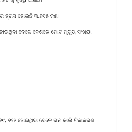
େ ହ୍ରାସ ହୋଇଛି ୩,୭୧୫ ଜଣ।
 ହୋଇଥିବା ବେଳେ ଦେଶରେ ମୋଟ ମୃତ୍ୟୁ ସଂଖ୍ୟା
୭୯, ୭୨୨ ହୋଇଥିବା ବେଳେ ଗତ କାଲି ଟିକାକରଣ