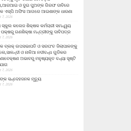
,ଆରଆଇ ଓ ଦୁଇ ପୁଅଙ୍କ ଗିରଫ ଦାବିରେ
କ ଏସ୍‌ପି ଅଫିସ ଆଗରେ ଆଇଶାଙ୍କ ଧାରଣା
 7, 2026
ା ସ୍କୁଲ କଲେଜ ଶିକ୍ଷକ କର୍ମଚାରୀ ସମନ୍ୱୟ
 ପକ୍ଷରୁ ଗଣଶିକ୍ଷା ମନ୍ତ୍ରୀଙ୍କୁ ଦାବିପତ୍ର
 7, 2026
କ ବ୍ଲକ୍ ଉପସଭାପତି ଓ ସରପଂଚ ଜିଲାପାଳଙ୍କୁ
ଲେ,ସାଳନ୍ଦୀ ଓ ନାଳିଆ ନଦୀବନ୍ଧ ଗୁଡିକର
ଣାବେକ୍ଷଣ ଅଭାବରୁ ମନୁଷ୍ୟକୃତ ବନ୍ୟା ସୃଷ୍ଟି
ଯୋଗ
 7, 2026
ଙ୍କ ସନ୍ଦେହଜନକ ମୃତ୍ୟୁ
 7, 2026