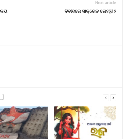
Next article
ୟାଳୟ
ବିବାଦରେ ସାକ୍ରେଡ ଗେମ୍ସ ୨