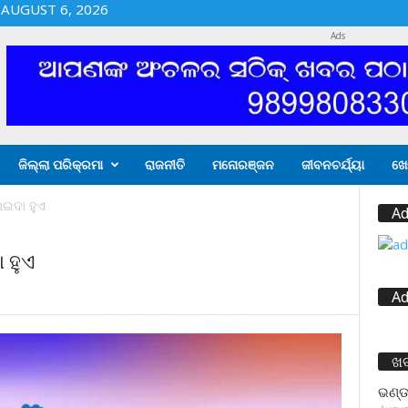
AUGUST 6, 2026
Ads
ଜିଲ୍ଲା ପରିକ୍ରମା
ରାଜନୀତି
ମନୋରଞ୍ଜନ
ଜୀବନଚର୍ଯ୍ୟା
ଖେ
ଇଦା ହୁଏ
Ad
 ହୁଏ
Ad
ଖ
ଭଣ୍ଡ