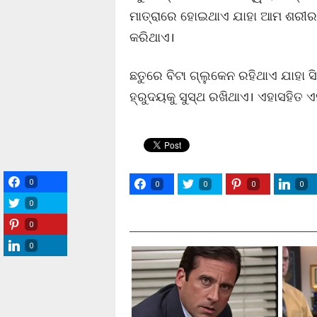
ମାତ୍ରାରେ ହୋଇଥାଏ ଯାହା ଆମ ଶରୀରର
କରିଥାଏ।
ଛତୁରେ ବିଟା ଗ୍ଲୁକେନ ରହିଥାଏ ଯାହା 
ହ୍ରୁଦୟକୁ ସୁସ୍ଥ ରଖିଥାଏ। ଏହାସହିତ 
0
0
0
0
0
0
0
0