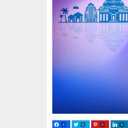
0
0
0
0