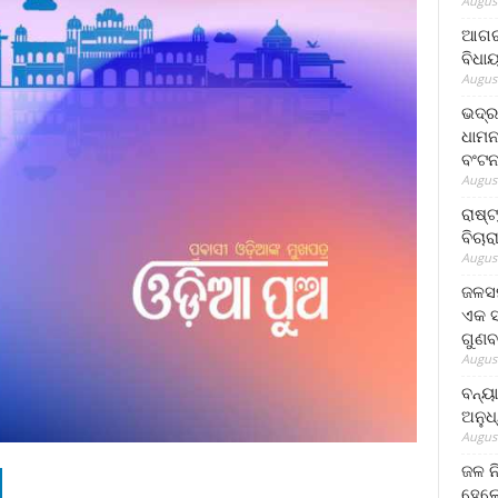
August
ଆଗରପ
ବିଧା
August
ଭଦ୍ର
ଧାମନ
ବଂଟ
August
ରାଷ୍
ବିଚାର
August
ଜଳସମ
ଏକ ସପ
ଗୁଣବ
August
ବନ୍ୟ
ଅନୁଧ
August
ଜଳ ନ
ହେଲେ