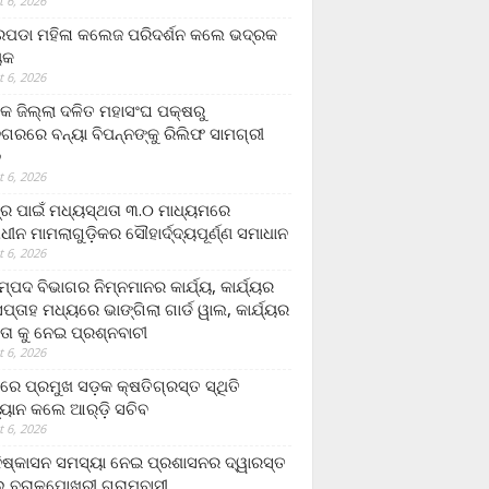
 6, 2026
ଡା ମହିଳା କଲେଜ ପରିଦର୍ଶନ କଲେ ଭଦ୍ରକ
ୟକ
 6, 2026
କ ଜିଲ୍ଲା ଦଳିତ ମହାସଂଘ ପକ୍ଷରୁ
ଗରରେ ବନ୍ୟା ବିପନ୍ନଙ୍କୁ ରିଲିଫ ସାମଗ୍ରୀ
ନ
 6, 2026
ଟ୍ର ପାଇଁ ମଧ୍ୟସ୍ଥତା ୩.୦ ମାଧ୍ୟମରେ
ାଧୀନ ମାମଲାଗୁଡ଼ିକର ସୌହାର୍ଦ୍ଦ୍ୟପୂର୍ଣ୍ଣ ସମାଧାନ
 6, 2026
୍ପଦ ବିଭାଗର ନିମ୍ନମାନର କାର୍ଯ୍ୟ, କାର୍ଯ୍ୟର
୍ତାହ ମଧ୍ୟରେ ଭାଙ୍ଗିଲା ଗାର୍ଡ ୱାଲ, କାର୍ଯ୍ୟର
ତା କୁ ନେଇ ପ୍ରଶ୍ନବାଚୀ
 6, 2026
ାରେ ପ୍ରମୁଖ ସଡ଼କ କ୍ଷତିଗ୍ରସ୍ତ ସ୍ଥିତି
୍ୟାନ କଲେ ଆର୍‌ଡ଼ି ସଚିବ
 6, 2026
ିଷ୍କାସନ ସମସ୍ୟା ନେଇ ପ୍ରଶାସନର ଦ୍ୱାରସ୍ତ
 ବରାଳପୋଖରୀ ଗ୍ରାମବାସୀ