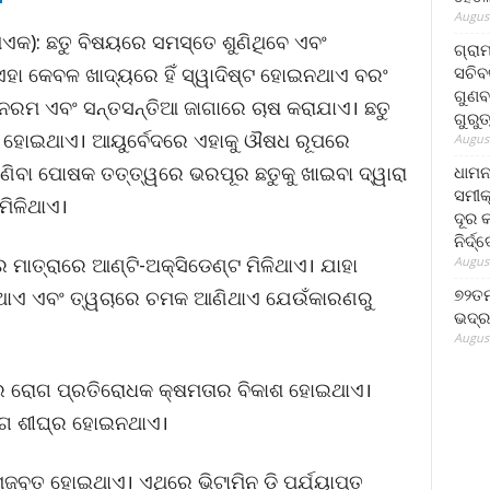
August
ାଏକ): ଛତୁ ବିଷୟରେ ସମସ୍ତେ ଶୁଣିଥିବେ ଏବଂ
ଗ୍ରା
ସଚିବ
ଏହା କେବଳ ଖାଦ୍ୟରେ ହିଁ ସ୍ୱାଦିଷ୍ଟ ହୋଇନଥାଏ ବରଂ
ଗୁଣବ
ନରମ ଏବଂ ସନ୍ତସନ୍ତିଆ ଜାଗାରେ ଚାଷ କରାଯାଏ। ଛତୁ
ଗୁରୁ
ରୀ ହୋଇଥାଏ। ଆୟୁର୍ବେଦରେ ଏହାକୁ ଔଷଧ ରୂପରେ
August
ଣିବା ପୋଷକ ତତ୍ତ୍ୱରେ ଭରପୂର ଛତୁକୁ ଖାଇବା ଦ୍ୱାରା
ଧାମନ
ସମୀକ
ମିଳିଥାଏ।
ଦୂର କ
ନିର୍ଦ୍
 ମାତ୍ରାରେ ଆଣ୍ଟି-ଅକ୍ସିଡେଣ୍ଟ ମିଳିଥାଏ। ଯାହା
August
୭୨ତମ
ିଥାଏ ଏବଂ ତ୍ୱଚାରେ ଚମକ ଆଣିଥାଏ ଯେଉଁକାରଣରୁ
ଭଦ୍ର
August
ରରେ ରୋଗ ପ୍ରତିରୋଧକ କ୍ଷମତାର ବିକାଶ ହୋଇଥାଏ।
ୋଗ ଶୀଘ୍ର ହୋଇନଥାଏ।
ମଜବୁତ ହୋଇଥାଏ। ଏଥିରେ ଭିଟାମିନ ଡି ପର୍ଯ୍ୟାପ୍ତ