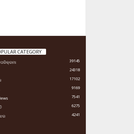
OPULAR CATEGORY
39145
ା ପରିକ୍ରମା
24318
17102
କ
9169
ୟ
7541
News
6275
ି
4241
ୁଝର