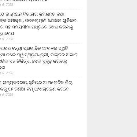
 6, 2026
ମ୍ୟ ଉନ୍ନୟନ ବିଭାଗର କମିଶନର ତଥା
ଙ୍କ ସମୀକ୍ଷା, ଜନକଲ୍ୟାଣ ଯୋଜନା ଗୁଡିକର
ତା ସହ ସମୟସୀମା ମଧ୍ୟରେ ଶେଷ କରିବାକୁ
ତ୍ୱାରୋପ
 6, 2026
ଗରର ବନ୍ୟା ପ୍ରଭାବିତ ଅଂଚଳର ସ୍ଥିତି
୍ଷା କଲେ ସ୍ୱାସ୍ଥ୍ୟମନ୍ତ୍ରୀ, ଡାକ୍ତର ଅଭାବ
ରିବା ସହ ଚିକିତ୍ସା ସେବା ସୁଦୃଢ଼ କରିବାକୁ
ଦେଶ
 6, 2026
 ରାଜ୍ୟସ୍ତରୀୟ ଜୁନିୟର ଆଥଲେଟିକ ମିଟ୍‌,
କରୁ ୧୬ ଜଣିଆ ଟିମ୍ ଅଂଶଗ୍ରହଣ କରିବେ
 6, 2026