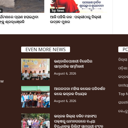
s
Top News
ୁର୍ଘଟଣାରେ ପ୍ରାଣ ହରାଇଥିବା
ଆଜି ପହିଲି ରଜ : ପଲ୍ଲୀଠାରୁ ଦିଲ୍ଲୀ
୍କୁ ଶ୍ରଦ୍ଧାଞ୍ଜଳି
ଉତ୍ସବ ମୁଖର
EVEN MORE NEWS
P
ଜିଲ୍ଲ
ଭଣ୍ଡାରିପୋଖରୀ ବିଜେପିର
ସାମ୍ବାଦିକ ସମ୍ମିଳନୀ
ଓଡ଼ିଶା
August 6, 2026
ଭଦ୍ର
ew
ଜାତୀ
ଆଗରପଡା ମହିଳା କଲେଜ ପରିଦର୍ଶନ
କଲେ ଭଦ୍ରକ ବିଧାୟକ
Top 
August 6, 2026
ରାଜନୀତ
କେନ୍ଦ
ଭଦ୍ରକ ଜିଲ୍ଲା ଦଳିତ ମହାସଂଘ
ପକ୍ଷରୁ ଧାମନଗରରେ ବନ୍ୟା
ବିପନ୍ନଙ୍କୁ ରିଲିଫ ସାମଗ୍ରୀ ବଂଟନ