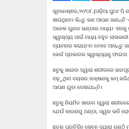
ଭୁବନେଶ୍ଵର,୨୧/୦୮,(ଓଡ଼ିଆ ପୁଅ/ ପି ନ
ଖାଇଥିବେ। କିନ୍ତୁ କଣ ଆପଣ ଜାଣନ୍ତି 
ଅନେକ ଗୁଣର ଭଣ୍ଡାର ମଧ୍ୟ। ଏହାକୁ 
ସ୍ୱାସ୍ଥ୍ୟ ପାଇଁ ମଧ୍ୟ ବହୁତ ଲାଭକା
ବ୍ୟବହାର କରାଯାଏ। ତେବେ ଆସନ୍ତୁ ଜା
କେଉଁ ପ୍ରକାରର ସ୍ୱାସ୍ଥ୍ୟକୁ ଫାଇଦା 
ଛତୁକୁ ଖାଇବା ଦ୍ୱାରା ଶରୀରରେ ଭରପୂର
ବଢ଼ୁଥିବା ବୟସର ଲକ୍ଷଣକୁ କମ୍‌ କର
ଆପଣ ଯୁବା ଦେଖାଯାନ୍ତି।
ଛତୁକୁ ନିୟମିତ ଖାଇବା ଦ୍ୱାରା ଶରୀ
ଯେଉଁ କାରଣରୁ ଥଣ୍ଡା, ଜ୍ୱର ଭଳି ର
ଛତୁର ପ୍ରତିଦିନ ସେବନ ଦ୍ୱାରା ଗଣ୍ଠି 