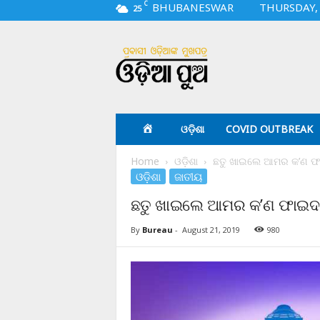
C
BHUBANESWAR
THURSDAY, 
25
O
d
i
a
p
u
a
ଓଡ଼ିଶା
COVID OUTBREAK
.
c
Home
ଓଡ଼ିଶା
ଛତୁ ଖାଇଲେ ଆମର କ’ଣ ଫା
o
ଓଡ଼ିଶା
ଜାତୀୟ
m
ଛତୁ ଖାଇଲେ ଆମର କ’ଣ ଫାଇଦା
By
Bureau
-
August 21, 2019
980