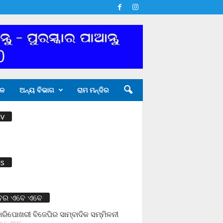
ଳ
ଅନ୍ୟ ବିଭାଗ
ରାମ ମନ୍ଦିର
v
s
ବର ଏବେ ଏବେ
ାରିପୋଖରୀ ବିଜେପିର ସାମ୍ବାଦିକ ସମ୍ମିଳନୀ