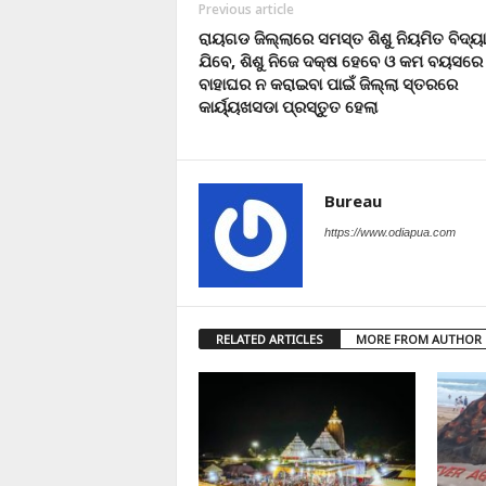
Previous article
ରାୟଗଡ ଜିଲ୍ଲାରେ ସମସ୍ତ ଶିଶୁ ନିୟମିତ ବିଦ୍
ଯିବେ, ଶିଶୁ ନିଜେ ଦକ୍ଷ ହେବେ ଓ କମ ବୟସରେ
ବାହାଘର ନ କରାଇବା ପାଇଁ ଜିଲ୍ଲା ସ୍ତରରେ
କାର୍ୟ୍ୟଖସଡା ପ୍ରସ୍ତୁତ ହେଲା
Bureau
https://www.odiapua.com
RELATED ARTICLES
MORE FROM AUTHOR