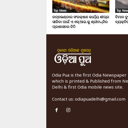
Top News
Top New
ରତ୍ନଭଣ୍ଡାର ସଂରକ୍ଷଣ କାର୍ଯ୍ୟ ଶୀଘ୍ର
ବିମାନ ଦ
ସାରିବା ପାଇଁ ଏ.ଏସ୍.ଆଇ.କୁ ଶ୍ରୀମନ୍ଦିର
ବ୍ୟକ୍ତିଙ
ପ୍ରଶାସନର ଚିଠି
Odia Pua is the first Odia Newspaper
which is printed & Published from N
Delhi & first Odia mobile news site.
Contact us:
odiapuadelhi@gmail.com