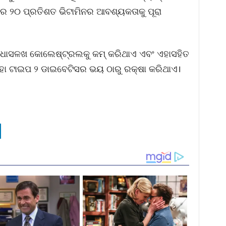
 ୨୦ ପ୍ରତିଶତ ଭିଟାମିନର ଆବଶ୍ୟକତାକୁ ପୂରା
ସିଧାସଳଖ କୋଲେଷ୍ଟ୍ରଲକୁ କମ୍‌ କରିଥାଏ ଏବଂ ଏହାସହିତ
ଏହା ଟାଇପ ୨ ଡାଇବେଟିସର ଭୟ ଠାରୁ ରକ୍ଷା କରିଥାଏ।