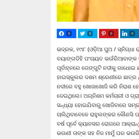
0
0
0
0
ଭଦ୍ରକ, ୧୯ା୮ (ଓଡ଼ିଆ ପୁଅ / ସ୍ନିଗ୍ଧା 
ବୟାଙ୍ଗଡିହି ପଂଚାୟତ ଭଉଁରିଆବାଙ୍କ ଗ
ପୂର୍ବାହ୍ନରେ ଗେଙ୍ଗୁଟି ନଦୀକୁ ଗାଧୋଇ
ହାଇସ୍କୁଲର ଦଶମ ଶ୍ରେଣୀରେ ଛାତ୍ର ଥ
ନଦୀରେ ବହୁ ଖୋଜାଖୋଜି କରି ନିରାଶ ହେ
ଦେଇଥିଲେ। ଅଗ୍ନିଶମ କର୍ମଚାରୀ ଓ ଗ୍
ସନ୍ଧ୍ୟା ହୋଇଯିବାରୁ ଖୋଜିବାରେ ସମ
ଚାଲିଥିବାବେଳେ ରାହୁଲଙ୍କର କୌଣସି ପତ୍ତ
ବର୍ଷ ପୂର୍ବେ କ୍ୟାନସର ରୋଗରେ ଆକ୍ରାନ
ଭଉଣୀ ତାଙ୍କ ସହ ନିଜ ମାମୁଁ ଘର ଭଉର