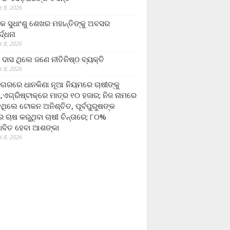
 8, 2026
ଷକ ସୁଧାଂଶୁ ଶେଖର ମହାନ୍ତିଙ୍କୁ ଅବସର
୍ଦ୍ଧନା
 8, 2026
ଦାସ ଥିଲେ ଜଣେ ନୀତିନିଷ୍ଠ ବ୍ୟକ୍ତି
 8, 2026
ଗରରେ ଧାନକିଣା ନୂଆ ନିୟମରେ ଚାଷୀଙ୍କୁ
ା,ଏଗ୍ରିଷ୍ଟାକ୍‌ରେ ମାତ୍ର ୧୦ ହଜାର; ନିଜ ନାମରେ
ନଥିଲେ ଟୋକନ ଅନିଶ୍ଚିତ, ପୂର୍ବପୁରୁଷଙ୍କ
 ଚାଷ କରୁଥିବା ଚାଷୀ ଚିନ୍ତାରେ; ୮୦%
ାବିତ ହେବା ଆଶଙ୍କା
 8, 2026