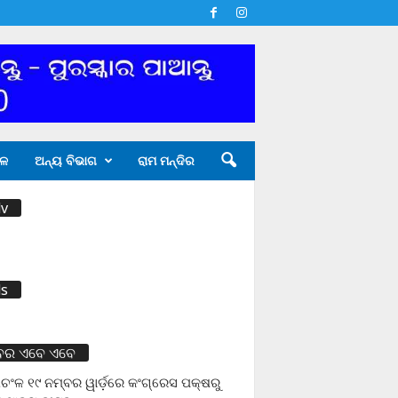
ଳ
ଅନ୍ୟ ବିଭାଗ
ରାମ ମନ୍ଦିର
v
s
ବର ଏବେ ଏବେ
ଚଂଳ ୧୯ ନମ୍ବର ୱାର୍ଡ଼ରେ କଂଗ୍ରେସ ପକ୍ଷରୁ