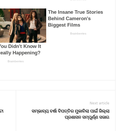
Next article
ଟା
ସମ୍ଭାବ୍ୟ ବର୍ଷା ବିପତ୍ତିର ମୁକାବିଲା ପାଇଁ ଜିଲ୍ଲା
ପ୍ରଶାସନ ସମ୍ପୂର୍ଣ୍ଣ ସଜାଗ