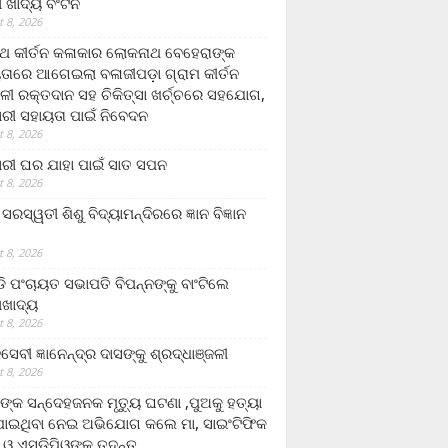
ଲା ଖାଦ୍ୟ ବଂଟନ
 8, 2026
୍ଥ କୀର୍ତନ କଳାକାର ଲୋକନାଥ ବେହେରାଙ୍କ
ତାରେ ଆଗେଇଲା ବଳାଜୀପଡ଼ା ଗ୍ରାମ କୀର୍ତନ
ଳୀ ରକ୍ତଦାନ ସହ ଚିକିତ୍ସା ଖର୍ଚ୍ଚରେ ସହଯୋଗ,
ରୀ ସହାୟତା ପାଇଁ ନିବେଦନ
 8, 2026
ରୀ ଘର ଯାହା ପାଇଁ ସାତ ସପନ
 8, 2026
ି଼ ସରସ୍ୱତୀ ଶିଶୁ ବିଦ୍ୟାମନ୍ଦିରରେ ଜ୍ଞାନ ବିଜ୍ଞାନ
 8, 2026
ଡି ପଂଚାୟତ ସଭାପତି ବିପନ୍ନଙ୍କୁ ବାଂଟିଲେ
ଲାଖାଦ୍ୟ
 8, 2026
େବୀ ଜ୍ଞାନେନ୍ଦ୍ର ଦାସଙ୍କୁ ଶ୍ରଦ୍ଧାଞ୍ଜଳୀ
 8, 2026
ଙ୍କ ସନ୍ଦେହଜନକ ମୃତ୍ୟୁ ଘଟଣା ,ପୁଅକୁ ହତ୍ୟା
ଯାଇଥିବା ନେଇ ଅଭିଯୋଗ କଲେ ମା, ସାଇଂଟିଫିକ
 ଓ ଏସଡ଼ିପିଓଙ୍କ ତଦନ୍ତ