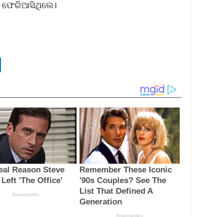
ଇ ଫେରିଆସିଥିଲେ।