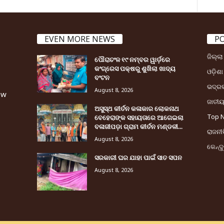
EVEN MORE NEWS
P
ଜିଲ୍ଲ
ପୌରାଚଂଳ ୧୯ ନମ୍ବର ୱାର୍ଡ଼ରେ
କଂଗ୍ରେସ ପକ୍ଷରୁ ଶୁଖିଲା ଖାଦ୍ୟ
ଓଡ଼ିଶା
ବଂଟନ
ଭଦ୍ର
August 8, 2026
ew
ଜାତୀ
ଅସୁସ୍ଥ କୀର୍ତନ କଳାକାର ଲୋକନାଥ
Top 
ବେହେରାଙ୍କ ସହାୟତାରେ ଆଗେଇଲା
ବଳାଜୀପଡ଼ା ଗ୍ରାମ କୀର୍ତନ ମଣ୍ଡଳୀ...
ରାଜନୀତ
August 8, 2026
କେନ୍ଦ
ସରକାରୀ ଘର ଯାହା ପାଇଁ ସାତ ସପନ
August 8, 2026