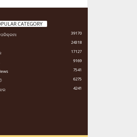
OPULAR CATEGORY
39170
ା ପରିକ୍ରମା
24318
17127
କ
9169
ୟ
7541
News
6275
ି
4241
ୁଝର