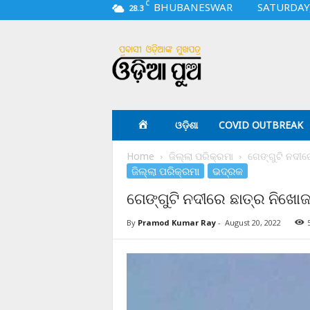
C
BHUBANESWAR
SATURDAY,
28.3
O
d
i
a
p
u
a
ଓଡ଼ିଶା
COVID OUTBREAK
.
c
Home
ଜିଲ୍ଲା ପରିକ୍ରମା
ଗେଙ୍ଗୁଟି ନଦୀର
o
ଜିଲ୍ଲା ପରିକ୍ରମା
ଭଦ୍ରକ
m
ଗେଙ୍ଗୁଟି ନଦୀରେ ଛାତ୍ର ନିଖୋ
By
Pramod Kumar Ray
-
August 20, 2022