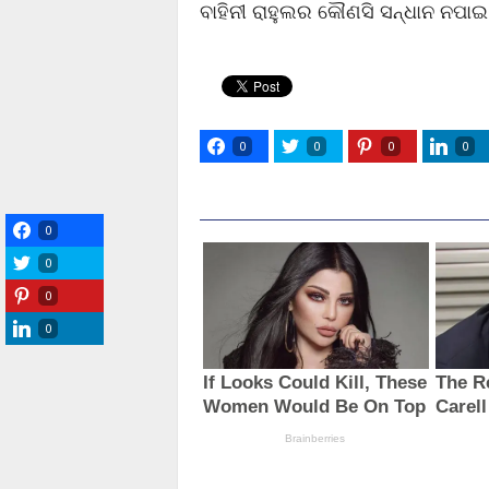
ବାହିନୀ ରାହୁଲର କୌଣସି ସନ୍ଧାନ ନପା
0
0
0
0
0
0
0
0