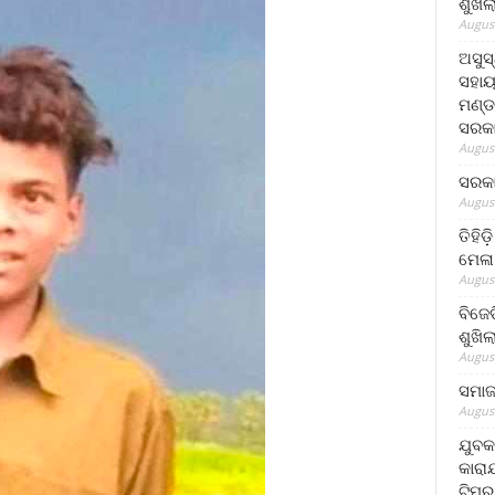
ଶୁଖି
August
ଅସୁସ
ସହାୟ
ମଣ୍ଡ
ସରକା
August
ସରକା
August
ତିହିଡ
ମେଳା
August
ବିଜେ
ଶୁଖି
August
ସମାଜସ
August
ଯୁବକ
କାରା
ଟିମର