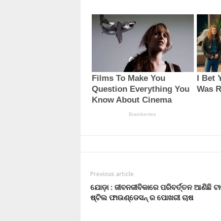
Previous article
ଯୋଡ଼ା : ଜୀବନଜୀବିକାରେ ପରିବର୍ତ୍ତନ ଆଣିଛି ଟା
ଷ୍ଟିଲ ଫାଉଣ୍ଡେସନ୍ ର ପୋଖରୀ ଚାଷ