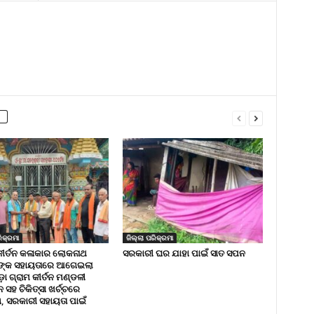
ିକ୍ରମା
ଜିଲ୍ଲା ପରିକ୍ରମା
କୀର୍ତନ କଳାକାର ଲୋକନାଥ
ସରକାରୀ ଘର ଯାହା ପାଇଁ ସାତ ସପନ
ଙ୍କ ସହାୟତାରେ ଆଗେଇଲା
ା ଗ୍ରାମ କୀର୍ତନ ମଣ୍ଡଳୀ
ସହ ଚିକିତ୍ସା ଖର୍ଚ୍ଚରେ
 ସରକାରୀ ସହାୟତା ପାଇଁ