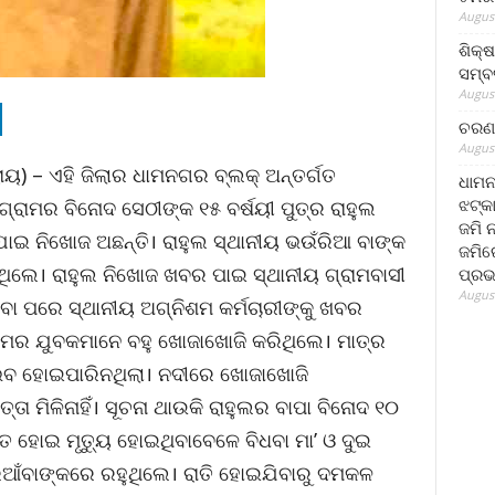
August
ଶିକ୍
ସମ୍ବର
August
ଚରଣ 
August
ରାୟ) – ଏହି ଜିଲାର ଧାମନଗର ବ୍ଲକ୍ ଅନ୍ତର୍ଗତ
ଧାମନ
ଝଟ୍‌କ
୍ରାମର ବିନୋଦ ସେଠୀଙ୍କ ୧୫ ବର୍ଷୟୀ ପୁତ୍ର ରାହୁଲ
ଜମି 
 ଯାଇ ନିଖୋଜ ଅଛନ୍ତି। ରାହୁଲ ସ୍ଥାନୀୟ ଭଉଁରିଆ ବାଙ୍କ
ଜମିରେ
ିଲେ। ରାହୁଲ ନିଖୋଜ ଖବର ପାଇ ସ୍ଥାନୀୟ ଗ୍ରାମବାସୀ
ପ୍ରଭ
August
ବା ପରେ ସ୍ଥାନୀୟ ଅଗ୍ନିଶମ କର୍ମଚାରୀଙ୍କୁ ଖବର
ରାମର ଯୁବକମାନେ ବହୁ ଖୋଜାଖୋଜି କରିଥିଲେ। ମାତ୍ର
୍ଭବ ହୋଇପାରିନଥିଲା। ନଦୀରେ ଖୋଜାଖୋଜି
ା ମିଳିନାହିଁ। ସୂଚନା ଥାଉକି ରାହୁଲର ବାପା ବିନୋଦ ୧୦
୍ତ ହୋଇ ମୃତ୍ୟୁ ହୋଇଥିବାବେଳେ ବିଧବା ମା’ ଓ ଦୁଇ
ିଆଁବାଙ୍କରେ ରହୁଥିଲେ। ରାତି ହୋଇଯିବାରୁ ଦମକଳ