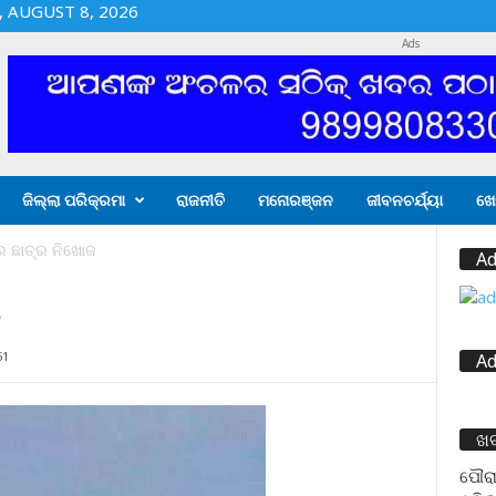
 AUGUST 8, 2026
Ads
ଜିଲ୍ଲା ପରିକ୍ରମା
ରାଜନୀତି
ମନୋରଞ୍ଜନ
ଜୀବନଚର୍ଯ୍ୟା
ଖେ
େ ଛାତ୍ର ନିଖୋଜ
Ad
ଜ
51
Ad
ଖ
ପୌରା