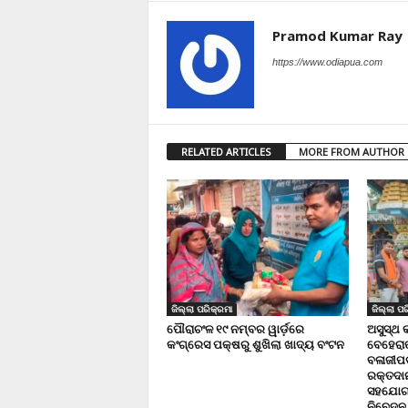
Pramod Kumar Ray
https://www.odiapua.com
RELATED ARTICLES
MORE FROM AUTHOR
ଜିଲ୍ଲା ପରିକ୍ରମା
ଜିଲ୍ଲା ପର
ପୌରାଚଂଳ ୧୯ ନମ୍ବର ୱାର୍ଡ଼ରେ
ଅସୁସ୍ଥ 
କଂଗ୍ରେସ ପକ୍ଷରୁ ଶୁଖିଲା ଖାଦ୍ୟ ବଂଟନ
ବେହେରା
ବଳାଜୀପଡ଼
ରକ୍ତଦାନ 
ସହଯୋଗ,
ନିବେଦନ