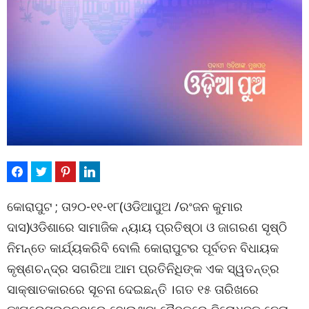
କୋରାପୁଟ ; ତା୨୦-୧୧-୧୮(ଓଡିଆପୁଅ /ରଂଜନ କୁମାର
ଦାସ)ଓଡିଶାରେ ସାମାଜିକ ନ୍ୟାୟ ପ୍ରତିଷ୍ଠା ଓ ଜାଗରଣ ସୃଷ୍ଠି
ନିମନ୍ତେ କାର୍ଯ୍ୟକରିବି ବୋଲି କୋରାପୁଟର ପୂର୍ବତନ ବିଧାୟକ
କୃଷ୍ଣଚନ୍ଦ୍ର ସଗରିଆ ଆମ ପ୍ରତିନିଧିଙ୍କ ଏକ ସ୍ୱତନ୍ତ୍ର
ସାକ୍ଷାତକାରରେ ସୂଚନା ଦେଇଛନ୍ତି ।ଗତ ୧୫ ତାରିଖରେ