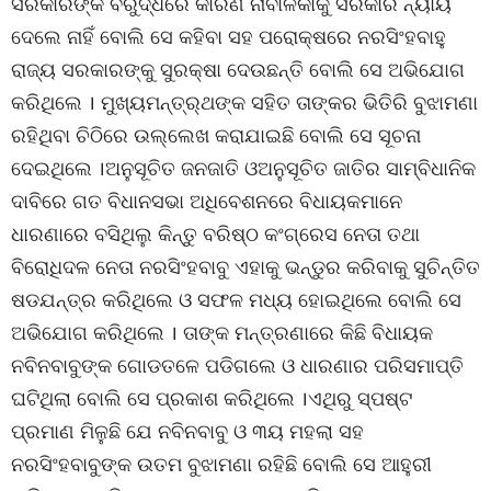
ସରକାରଙ୍କ ବିରୁଦ୍ଧରେ କାରଣ ନାବାଳିକାକୁ ସରକାର ନ୍ୟାୟ
ଦେଲେ ନାହିଁ ବୋଲି ସେ କହିବା ସହ ପରୋକ୍ଷରେ ନରସିଂହବାହୁ
ରାଜ୍ୟ ସରକାରଙ୍କୁ ସୁରକ୍ଷା ଦେଉଛନ୍ତି ବୋଲି ସେ ଅଭିଯୋଗ
କରିଥିଲେ । ମୁଖ୍ୟମନ୍ତ୍ର୍ଥଙ୍କ ସହିତ ତାଙ୍କର ଭିତିରି ବୁଝାମଣା
ରହିଥିବା ଚିଠିରେ ଉଲ୍ଲେଖ କରାଯାଇଛି ବୋଲି ସେ ସୂଚନା
ଦେଇଥିଲେ ।ଅନୁସୂଚିତ ଜନଜାତି ଓଅନୁସୂଚିତ ଜାତିର ସାମ୍ବିଧାନିକ
ଦାବିରେ ଗତ ବିଧାନସଭା ଅଧିବେଶନରେ ବିଧାୟକମାନେ
ଧାରଣାରେ ବସିଥିଲୁ କିନ୍ତୁ ବରିଷ୍ଠ କଂଗ୍ରେସ ନେତା ତଥା
ବିରୋଧିଦଳ ନେତା ନରସିଂହବାବୁ ଏହାକୁ ଭନ୍ଡୁର କରିବାକୁ ସୁଚିନ୍ତିତ
ଷଡଯନ୍ତ୍ର କରିଥିଲେ ଓ ସଫଳ ମଧ୍ୟ ହୋଇଥିଲେ ବୋଲି ସେ
ଅଭିଯୋଗ କରିଥିଲେ । ତାଙ୍କ ମନ୍ତ୍ରଣାରେ କିଛି ବିଧାୟକ
ନବିନବାବୁଙ୍କ ଗୋଡତଳେ ପଡିଗଲେ ଓ ଧାରଣାର ପରିସମାପ୍ତି
ଘଟିଥିଲା ବୋଲି ସେ ପ୍ରକାଶ କରିଥିଲେ ।ଏଥିରୁ ସ୍ପଷ୍ଟ
ପ୍ରମାଣ ମିଳୁଛି ଯେ ନବିନବାବୁ ଓ ୩ୟ ମହଲା ସହ
ନରସିଂହବାବୁଙ୍କ ଉତମ ବୁଝାମଣା ରହିଛି ବୋଲି ସେ ଆହୁରୀ