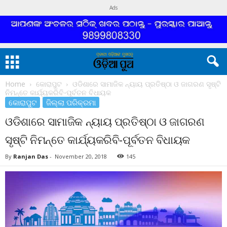
Ads
Home
କୋରାପୁଟ
ଓଡିଶାରେ ସାମାଜିକ ନ୍ୟାୟ ପ୍ରତିଷ୍ଠା ଓ ଜାଗରଣ ସୃଷ୍ଟି
ନିମନ୍ତେ କାର୍ଯ୍ୟକରିବି-ପୂର୍ବତନ ବିଧାୟକ
କୋରାପୁଟ
ଜିଲ୍ଲା ପରିକ୍ରମା
ଓଡିଶାରେ ସାମାଜିକ ନ୍ୟାୟ ପ୍ରତିଷ୍ଠା ଓ ଜାଗରଣ
ସୃଷ୍ଟି ନିମନ୍ତେ କାର୍ଯ୍ୟକରିବି-ପୂର୍ବତନ ବିଧାୟକ
By
Ranjan Das
-
November 20, 2018
145