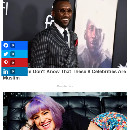
0
0
0
0