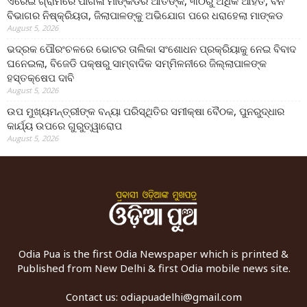
ଏରେଇଁ ଗ୍ରାମରେ ପାଗଳା ମାଙ୍କଡର ଆତଙ୍କ, ୩୦ରୁ ଅଧିକ ଆହତ, ବନ
ବିଭାଗର ନିଷ୍କ୍ରିୟତା, ଜିଲାପାଳଙ୍କୁ ଅଭିଯୋଗ ପରେ ଧରାହେଲା ମାଙ୍କଡ
August 5, 2026
ଭଦ୍ରକ ପୌରଂଚଳରେ ଭୋଟର ତାଲିକା ସଂଶୋଧନ ପ୍ରକ୍ରିୟାକୁ ନେଇ ବିବାଦ
ଘନେଇଲା, ବିଜେଡି ପକ୍ଷରୁ ସାମ୍ବାଦିକ ସମ୍ମିଳନୀରେ ଜିଲ୍ଲାପାଳଙ୍କ
ହସ୍ତକ୍ଷେପ ଦାବି
August 5, 2026
ଉପ ମୁଖ୍ୟମନ୍ତ୍ରୀଙ୍କ ବନ୍ୟା ପରିସ୍ଥିତିର ସମୀକ୍ଷା ବୈଠକ, ପୁନରୁଦ୍ଧାର
କାର୍ଯ୍ୟ ଉପରେ ଗୁରୁତ୍ୱାରୋପ
August 5, 2026
Odia Pua is the first Odia Newspaper which is printed &
Published from New Delhi & first Odia mobile news site.
Contact us:
odiapuadelhi@gmail.com