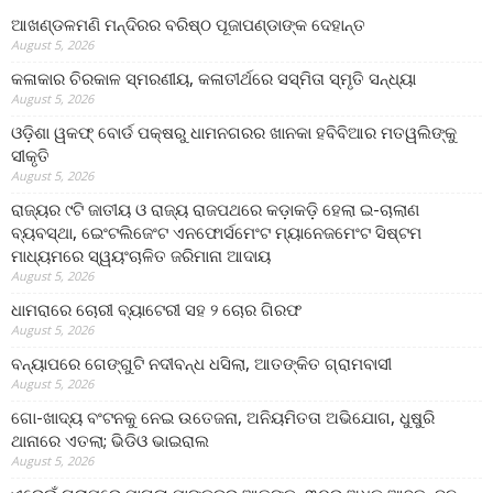
ଆଖଣ୍ଡଳମଣି ମନ୍ଦିରର ବରିଷ୍ଠ ପୂଜାପଣ୍ଡାଙ୍କ ଦେହାନ୍ତ
August 5, 2026
କଳାକାର ଚିରକାଳ ସ୍ମରଣୀୟ, କଳାତୀର୍ଥରେ ସସ୍ମିତା ସ୍ମୃତି ସନ୍ଧ୍ୟା
August 5, 2026
ଓଡ଼ିଶା ୱକଫ୍ ବୋର୍ଡ ପକ୍ଷରୁ ଧାମନଗରର ଖାନକା ହବିବିଆର ମତୱଲିଙ୍କୁ
ସୀକୃତି
August 5, 2026
ରାଜ୍ୟର ୯ଟି ଜାତୀୟ ଓ ରାଜ୍ୟ ରାଜପଥରେ କଡ଼ାକଡ଼ି ହେଲା ଇ-ଚାଲାଣ
ବ୍ୟବସ୍ଥା, ଇେଂଟଲିଜେଂଟ ଏନଫୋର୍ସମେଂଟ ମ୍ୟାନେଜମେଂଟ ସିଷ୍ଟମ
ମାଧ୍ୟମରେ ସ୍ୱୟଂଚାଳିତ ଜରିମାନା ଆଦାୟ
August 5, 2026
ଧାମରାରେ ଚୋରୀ ବ୍ୟାଟେରୀ ସହ ୨ ଚୋର ଗିରଫ
August 5, 2026
ବନ୍ୟାପରେ ଗେଙ୍ଗୁଟି ନଦୀବନ୍ଧ ଧସିଲା, ଆତଙ୍କିତ ଗ୍ରାମବାସୀ
August 5, 2026
ଗୋ-ଖାଦ୍ୟ ବଂଟନକୁ ନେଇ ଉତେଜନା, ଅନିୟମିତତା ଅଭିଯୋଗ, ଧୁଷୁରି
ଥାନାରେ ଏତଲା; ଭିଡିଓ ଭାଇରାଲ
August 5, 2026