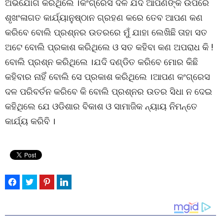
ଅଭିଯୋଗ କରିଥିଲେ ।କଂଗ୍ରେସ ଦଳ ଯଦି ଆପଣଙ୍କ ଉପରେ
ଶୃଖଂଳାଗତ କାର୍ଯ୍ୟାନୁଷ୍ଠାନ ଗ୍ରହଣ କରେ ତେବ ଆପଣ କଣ
କରିବେ ବୋଲି ପ୍ରଶ୍ନର ଉତରରେ ମୁଁ ଯାହା ଲେଖିଛି ତାହା ସତ
ଅଟେ ବୋଲି ପ୍ରକାଶ କରିଥିଲେ ଓ ସତ କହିବା କଣ ଅପରାଧ କି !
ବୋଲି ପ୍ରଶ୍ନ କରିଥିଲେ ।ଯଦି ଦଣ୍ଡିତ କରିବେ ମୋର କିଛି
କହିବାର ନାହିଁ ବୋଲି ସେ ପ୍ରକାଶ କରିଥିଲେ ।ଆପଣ କଂଗ୍ରେସ
ଦଳ ପରିବର୍ତନ କରିବେ କି ବୋଲି ପ୍ରଶ୍ନର ଉତର ସିଧା ନ ଦେଇ
କହିଥିଲେ ଯେ ଓଡିଶାର ବିକାଶ ଓ ସାମାଜିକ ନ୍ୟାୟ ନିମନ୍ତେ
କାର୍ଯ୍ୟ କରିବି ।