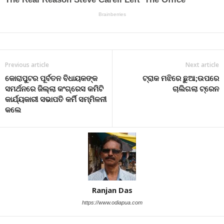
Previous article
Next article
କୋରାପୁଟର ପୂର୍ବତନ ବିଧାୟକଙ୍କ
ଟ୍ରାକ ମଝିରେ ଛୁଆ;ଉପରେ
ସମର୍ଥନରେ ଜିଲ୍ଲା କଂଗ୍ରେସ କମିଟି
ଚାଲିଗଲା ଟ୍ରେନ
କାର୍ଯ୍ୟକାରୀ ସଭାପତି କର୍ମି ସମ୍ମିଳନୀ
କଲେ
Ranjan Das
https://www.odiapua.com