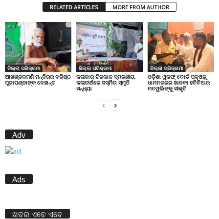
RELATED ARTICLES
MORE FROM AUTHOR
ଜିଲ୍ଲା ପରିକ୍ରମା
ଜିଲ୍ଲା ପରିକ୍ରମା
ଜିଲ୍ଲା ପରିକ୍ରମା
ଆଖଣ୍ଡଳମଣି ମନ୍ଦିରର ବରିଷ୍ଠ
କଳାକାର ଚିରକାଳ ସ୍ମରଣୀୟ,
ଓଡ଼ିଶା ୱକଫ୍ ବୋର୍ଡ ପକ୍ଷରୁ
ପୂଜାପଣ୍ଡାଙ୍କ ଦେହାନ୍ତ
କଳାତୀର୍ଥରେ ସସ୍ମିତା ସ୍ମୃତି
ଧାମନଗରର ଖାନକା ହବିବିଆର
ସନ୍ଧ୍ୟା
ମତୱଲିଙ୍କୁ ସୀକୃତି
Adv
Ads
ଖବର ଏବେ ଏବେ