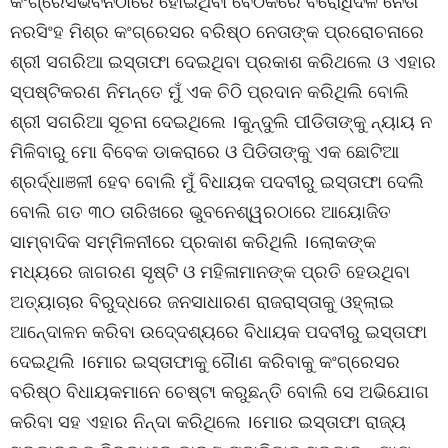
କଂଗ୍ରେସଭବନଠାରେ ହୋଇଥିବା ବୈଠକରେ ବିରୋଧିଦଳ ନେତା
ନରସିଂହ ମିଶ୍ର କଂଗ୍ରେସର ବରିଷ୍ଠ ନେତାଙ୍କ ପ୍ରରୋଚନାରେ
ଶ୍ରୀ ସଗରିଆ ଇସ୍ତାଫା ଦେଇଥିବା ପ୍ରକାଶ କରିଥଲେ ଓ ଏହାର
ସ୍ପଷ୍ଟିକରଣ ନିମନ୍ତେ ମୁଁ ଏକ ଚିଠି ପ୍ରଦାନ କରିଥିଲି ବୋଲି
ଶ୍ରୀ ସଗରିଆ ସୂଚନା ଦେଇଥିଲେ ।କୁନ୍ଦୁଲି ପୀଡିତାଙ୍କୁ ନ୍ୟାୟ ନ
ମିଳିବାରୁ ମୋ ବିବେକ ଡାକରାରେ ଓ ପିଡିତାଙ୍କୁ ଏକ ଛୋଟିଆ
ଶ୍ରର୍ଦ୍ଧାଞଳୀ ହେବ ବୋଲି ମୁଁ ବିଧାୟକ ପଦବୀରୁ ଇସ୍ତାଫା ଦେଲି
ବୋଲି ଗତ ୩୦ ତାରିଖରେ ଭୁବନେଶ୍ୱରଠାରେ ଆୟୋଜିତ
ସାମ୍ବାଦିକ ସମ୍ମିଳନୀରେ ପ୍ରକାଶ କରିଥିଲି ।ଲୋକଙ୍କ
ମଧ୍ୟରେ ଜାଗରଣ ସୃଷ୍ଟି ଓ ମହିଳାମାନଙ୍କ ପ୍ରତି ହେଉଥିବା
ଅତ୍ୟାଚାର ବିରୁଦ୍ଧରେ ଜନସାଧାରଣ ରାଜରାସ୍ତାକୁ ଓହ୍ଲାଇ
ଆନେ୍ଦାଳନ କରିବା ଉଦେ୍ଦଶ୍ୟରେ ବିଧାୟକ ପଦବୀରୁ ଇସ୍ତାଫା
ଦେଇଥିଲି ।ମୋର ଇସ୍ତାଫାକୁ ଗୈାଣ କରିବାକୁ କଂଗ୍ରେସର
ବରିଷ୍ଠ ବିଧାୟକମାନେ ଚେଷ୍ଟା କରୁଛନ୍ତି ବୋଲି ସେ ଅଭିଯୋଗ
କରିବା ସହ ଏହାର ନିନ୍ଦା କରିଥିଲେ ।ମୋର ଇସ୍ତାଫା ରାଜ୍ୟ