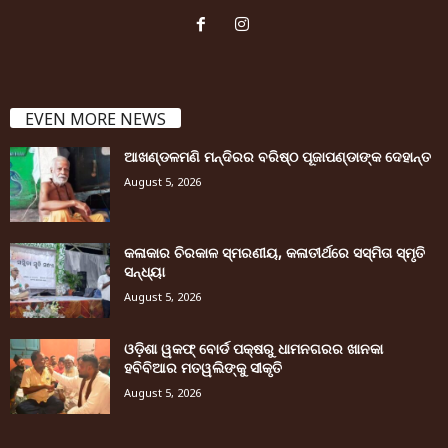
EVEN MORE NEWS
ଆଖଣ୍ଡଳମଣି ମନ୍ଦିରର ବରିଷ୍ଠ ପୂଜାପଣ୍ଡାଙ୍କ ଦେହାନ୍ତ
August 5, 2026
କଳାକାର ଚିରକାଳ ସ୍ମରଣୀୟ, କଳାତୀର୍ଥରେ ସସ୍ମିତା ସ୍ମୃତି
ସନ୍ଧ୍ୟା
August 5, 2026
ଓଡ଼ିଶା ୱକଫ୍ ବୋର୍ଡ ପକ୍ଷରୁ ଧାମନଗରର ଖାନକା
ହବିବିଆର ମତୱଲିଙ୍କୁ ସୀକୃତି
August 5, 2026