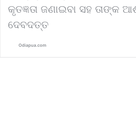
କୃତଜ୍ଞତା ଜଣାଇବା ସହ ତାଙ୍କ ଆଶୀ
ଦେବଦତ୍ତ
Odiapua.com