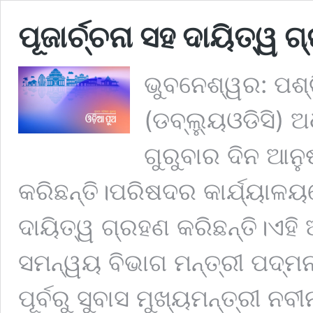
ପୂଜାର୍ଚ୍ଚନା ସହ ଦାୟିତ୍ୱ
ଭୁବନେଶ୍ୱର: ପଶ୍ଚ
(ଡବ୍ଲ୍ୟୁଓଡିସି) 
ଗୁରୁବାର ଦିନ ଆନୁ
କରିଛନ୍ତି।ପରିଷଦର କାର୍ଯ୍ୟାଳୟରେ
ଦାୟିତ୍ୱ ଗ୍ରହଣ କରିଛନ୍ତି।ଏହ
ସମନ୍ୱୟ ବିଭାଗ ମନ୍ତ୍ରୀ ପଦ୍ମ
ପୂର୍ବରୁ ସୁବାସ ମୁଖ୍ୟମନ୍ତ୍ରୀ ନ