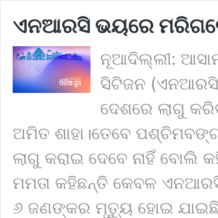
ଏନଆରସି ଭୟରେ ମରିଗଲ
ନୂଆଦିଲ୍ଲୀ: ଆସ
ସିଟିଜନ (ଏନଆରସି
ଦେଶରେ ଲାଗୁ କରିବା
ଅମିତ ଶାହା।ତେବେ ପଶ୍ଚିମବଙ୍
ଲାଗୁ କରାଇ ଦେବେ ନାହିଁ ବୋଲି କହି
ମମତା କହିଛନ୍ତି କେବଳ ଏନଆରସ
୬ ଜଣଙ୍କର ମୃତ୍ୟୁ ହୋଇ ଯାଇ