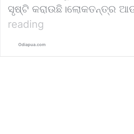
ସୃଷ୍ଟି କରାଉଛି।ଲୋକତନ୍ତ୍ର ଆଉ 
ଏନଆରସି
reading
ଭୟରେ
ମରିଗଲେ
୬
Odiapua.com
ଜଣ!