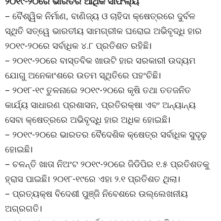
୨୦୧୯-୨୦ରେ ଭାରତର ଆର୍ଥିକ ସାଫଲ୍ୟ
– ବୈଶ୍ୱିକ ନିର୍ମାଣ, ବାଣିଜ୍ୟ ଓ ଚାହିଦା କ୍ଷେତ୍ରରେ ଦୁର୍ବଳ
ସ୍ଥିତି ସତ୍ୱେ ଭାରତୀୟ ସାମଗ୍ରୀକ ଘରୋଇ ଅଭିବୃଦ୍ଧି ହାର
୨୦୧୯-୨୦ରେ ସର୍ବାଧିକ ୪.୮ ପ୍ରତିଶତ ରହିଛି।
– ୨୦୧୯-୨୦ରେ ବାସ୍ତବିକ ଖାଉଟି ହାର ସରକାରୀ ଉଦ୍ୟମ
ଯୋଗୁ ଅନେକାଂଶରେ ଉତମ ସ୍ଥିତିରେ ପହଂଚିଛି।
– ୨୦୧୮-୧୯ ତୁଳନାରେ ୨୦୧୯-୨୦ରେ କୃଷି ତଥା ତତଜନିତ
କାର୍ଯ୍ୟ ସାଧାରଣ ପ୍ରଶାସନ, ପ୍ରତିରକ୍ଷା ଏବଂ ଅନ୍ୟାନ୍ୟ
ସେବା କ୍ଷେତ୍ରରେ ଅଭିବୃଦ୍ଧି ହାର ଅଧିକ ହୋଇଛି।
– ୨୦୧୯-୨୦ରେ ଭାରତର ବୈଦେଶିକ କ୍ଷେତ୍ର ସର୍ବାଧିକ ସୁଦୃଢ଼
ହୋଇଛି।
– ଚଳନ୍ତି ଖାତା ନିଅଂଟ ୨୦୧୯-୨୦ରେ ଜିଡିପିର ୧.୫ ପ୍ରତିଶତକୁ
ହ୍ରାସ ପାଇଛି। ୨୦୧୮-୧୯ରେ ଏହା ୨.୧ ପ୍ରତିଶତ ଥିଲା।
– ପ୍ରତ୍ୟକ୍ଷ ବିଦେଶୀ ପୁଞ୍ଜି ନିବେଶରେ ଉଲ୍ଲେଖନୀୟ
ଅଗ୍ରଗତି।