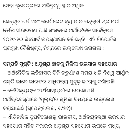
ସେବା କ୍ଷେତ୍ରରେ ଅଭିବୃଦ୍ଧି ହାର ଅଧିକ
କେନ୍ଦ୍ର ଅର୍ଥ ଏବଂ କର୍ପୋରେଟ ବ୍ୟାପାର ମନ୍ତ୍ରୀ ଶ୍ରୀମତୀ
ନିର୍ମଳା ସୀତାରମଣ ଆଜି ସଂସଦରେ ଅର୍ଥନୈତିକ ସର୍ବେକ୍ଷଣ
୨୦୧୯-୨୦ ରିପୋର୍ଟ ଉପସ୍ଥାପନ କରିଛନ୍ତି। ଏହି ରିପୋର୍ଟର
ପ୍ରମୁଖ ବୈଶିଷ୍ଟ୍ୟ ନିମ୍ନରେ ଉଲ୍ଲେଖ କରାଗଲା :
ସମ୍ପତି ସୃଷ୍ଟି : ଅଦୃଶ୍ୟ ହାତକୁ ମିଳିଲା ଭରସାର ସହଯୋଗ
– ଅର୍ଥନୈତିକ ଇତିହାସର ତିନି ଚତୁର୍ଥାଂଶ ସମୟ ଧରି ବିଶ୍ୱ ଆର୍ଥିକ
ଶକ୍ତି ଭାବେ ଭାରତର ଆଧିପତ୍ୟ ସୁଦୃଢ଼ ଢାଂଚାକୁ ଦର୍ଶାଉଛି।
– କୌଟିଲ୍ୟଙ୍କ ‘ଅର୍ଥଶାସ୍ତ୍ର’ରେ ଯେକୌଣସି
ଅର୍ଥବ୍ୟବସ୍ଥାରେ ‘ମୂଲ୍ୟ’ର ଭୂମିକା ବିଷୟରେ ଉଲ୍ଲେଖ
କରାଯାଇଛି (ସ୍ପେଙ୍ଗଲର, ୧୯୭୧)।
– ଐତିହାସିକ ଦୃଷ୍ଟିକୋଣରୁ ଭାରତୀୟ ଅର୍ଥବ୍ୟବସ୍ଥା ଭରସାର
ସହଯୋଗ ସହିତ ବଜାରର ଅଦୃଶ୍ୟ ସହଯୋଗ ଉପରେ ମଧ୍ୟ