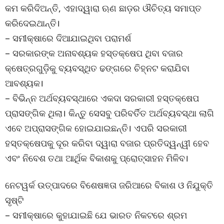
କମ କରିଦିଅନ୍ତି, ଏହାଦ୍ୱାରା ଋଣ ଛାଡ଼ର ଔଚିତ୍ୟ ସମାପ୍ତ
କରିଦେଇଥାନ୍ତି।
– ସମୀକ୍ଷାରେ ଦିଆଯାଇଥିବା ପରାମର୍ଶ
– ସରକାରଙ୍କ ଅନାବଶ୍ୟକ ହସ୍ତକ୍ଷେପ ଥିବା ବଜାର
କ୍ଷେତ୍ରଗୁଡ଼ିକୁ ବ୍ୟବସ୍ଥିତ ଢଙ୍ଗରେ ଚିହ୍ନଟ କରାଯିବା
ଆବଶ୍ୟକ।
– ବିଭିନ୍ନ ଅର୍ଥବ୍ୟବସ୍ଥାରେ ଏକଦା ସରକାରୀ ହସ୍ତକ୍ଷେପ
ପ୍ରାସଙ୍ଗିକ ଥିଲା। କିନ୍ତୁ ସେସବୁ ପରିବର୍ତିତ ଅର୍ଥବ୍ୟବସ୍ଥା ଲାଗି
ଏବେ ଅପ୍ରାସଙ୍ଗିକ ହୋଇଯାଇଛନ୍ତି। ଏପରି ସରକାରୀ
ହସ୍ତକ୍ଷେପକୁ ଦୂର କରିବା ଦ୍ୱାରା ବଜାର ପ୍ରତିଦ୍ୱନ୍ୱୀ ହେବ
ଏବଂ ନିବେଶ ତଥା ଆର୍ଥିକ ବିକାଶକୁ ପ୍ରୋତ୍ସାହନ ମିଳିବ।
ନେଟୱର୍କ ଉତ୍ପାଦରେ ବିଶେଷଜ୍ଞତା ଜରିଆରେ ବିକାଶ ଓ ନିଯୁକ୍ତି
ସୃଷ୍ଟି
– ସମୀକ୍ଷାରେ କୁହାଯାଇଛି ଯେ ଭାରତ ନିକଟରେ ଶ୍ରମ