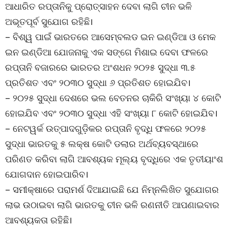
ଆଧାରିତ ରପ୍ତାନିକୁ ପ୍ରୋତ୍ସାହନ ଦେବା ଲାଗି ଚୀନ ଭଳି
ଅଭୂତପୂର୍ବ ସୁଯୋଗ ରହିଛି।
– ବିଶ୍ୱ ପାଇଁ ଭାରତରେ ଆସେମ୍ବଲଡ ଇନ ଇଣ୍ଡିଆ ଓ ମେକ
ଇନ ଇଣ୍ଡିଆ ଯୋଜନାକୁ ଏକ ସଙ୍ଗେ ମିଶାଇ ଦେବା ଫଳରେ
ରପ୍ତାନି ବଜାରରେ ଭାରତର ଅଂଶଧନ ୨୦୨୫ ସୁଦ୍ଧା ୩.୫
ପ୍ରତିଶତ ଏବଂ ୨୦୩୦ ସୁଦ୍ଧା ୬ ପ୍ରତିଶତ ହୋଇଯିବ।
– ୨୦୨୫ ସୁଦ୍ଧା ଦେଶରେ ଭଲ ବେତନର ଚାକିରି ସଂଖ୍ୟା ୪ କୋଟି
ହୋଇଯିବ ଏବଂ ୨୦୩୦ ସୁଦ୍ଧା ଏହି ସଂଖ୍ୟା ୮ କୋଟି ହୋଇଯିବ।
– ନେଟୱର୍କ ଉତ୍ପାଦଗୁଡ଼ିକର ରପ୍ତାନି ବୃଦ୍ଧି ଫଳରେ ୨୦୨୫
ସୁଦ୍ଧା ଭାରତକୁ ୫ ଲକ୍ଷ କୋଟି ଡଲାର ଅର୍ଥବ୍ୟବସ୍ଥାରେ
ପରିଣତ କରିବା ଲାଗି ଆବଶ୍ୟକ ମୂଲ୍ୟ ବୃଦ୍ଧିରେ ଏକ ତୃତୀୟାଂଶ
ଯୋଗଦାନ ହୋଇପାରିବ।
– ସମୀକ୍ଷାରେ ପରାମର୍ଶ ଦିଆଯାଇଛି ଯେ ନିମ୍ନଲିଖିତ ସୁଯୋଗର
ଲାଭ ଉଠାଇବା ଲାଗି ଭାରତକୁ ଚୀନ ଭଳି ରଣନୀତି ଆପଣାଇବାର
ଆବଶ୍ୟକତା ରହିଛି।