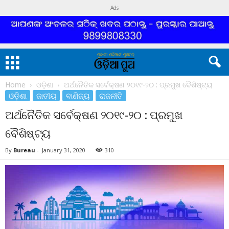
Ads
Home
ଓଡ଼ିଶା
ଅର୍ଥନୈତିକ ସର୍ବେକ୍ଷଣ ୨୦୧୯-୨୦ : ପ୍ରମୁଖ ବୈଶିଷ୍ଟ୍ୟ
ଓଡ଼ିଶା
ଜାତୀୟ
ବାଣିଜ୍ୟ
ରାଜନୀତି
ଅର୍ଥନୈତିକ ସର୍ବେକ୍ଷଣ ୨୦୧୯-୨୦ : ପ୍ରମୁଖ
ବୈଶିଷ୍ଟ୍ୟ
By
Bureau
-
January 31, 2020
310