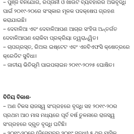
– ପୁଞ୍ଜି ବିନିଯୋଗ, ରପ୍ତାନୀ ଓ ଖାଉଟି ବ୍ୟବହାରର ଅଭିବୃଦ୍ଧି
ପାଇଁ ୨୦୧୯-୨୦ରେ ସଂସ୍କାର ମୂଳକ ପଦକ୍ଷେପ ଗ୍ରହଣ
କରାଯାଇଛି।
– ଦେବାଳିଆ ଏବଂ ଦେବାଳିଆପଣ ଆଚାର ସଂହିତା ଅନ୍ତର୍ଗତ
ଦେବାଳିଆପଣ ରୋକିବା ପ୍ରକ୍ରିୟା ତ୍ୱରାନ୍ୱିତ।
– ଚାପଗ୍ରସ୍ତ, ରିଅଲ ଇଷ୍ଟେଟ ଏବଂ ଏନବିଏଫସି କ୍ଷେତ୍ରରେ
କ୍ରେଡିଟ ସୁବିଧା।
– ଜାତୀୟ ଭିତିଭୂମି ପାଇପଲାଇନ ୨୦୧୯-୨୦୨୫ ଘୋଷିତ।
ବିତିୟ ବିକାଶ-
– ଅଣ ଟିକସ ରାଜସ୍ୱ ସଂଗ୍ରହରେ ବୃଦ୍ଧି ସହ ୨୦୧୯-୨୦ର
ପ୍ରଥମ ଆଠ ମାସ ମଧ୍ୟରେ ପୂର୍ବ ବର୍ଷ ତୁଳନାରେ ରାଜସ୍ୱ
ସଂଗ୍ରହରେ ଦ୍ରୁତ ବୃଦ୍ଧି ଘଟିଛି।
– ୨୦୧୯-୨୦ରେ (ଡିସେମ୍ବର ୨୦୧୯ ସୁଦ୍ଧା) ୫ ଥର ମାସିକ