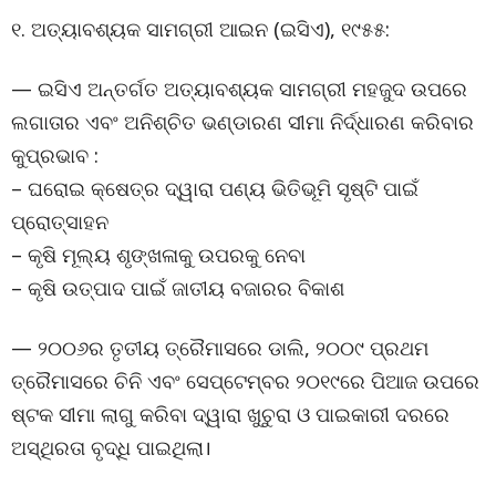
୧. ଅତ୍ୟାବଶ୍ୟକ ସାମଗ୍ରୀ ଆଇନ (ଇସିଏ), ୧୯୫୫:
— ଇସିଏ ଅନ୍ତର୍ଗତ ଅତ୍ୟାବଶ୍ୟକ ସାମଗ୍ରୀ ମହଜୁଦ ଉପରେ
ଲଗାତାର ଏବଂ ଅନିଶ୍ଚିତ ଭଣ୍ଡାରଣ ସୀମା ନିର୍ଦ୍ଧାରଣ କରିବାର
କୁପ୍ରଭାବ :
– ଘରୋଇ କ୍ଷେତ୍ର ଦ୍ୱାରା ପଣ୍ୟ ଭିତିଭୂମି ସୃଷ୍ଟି ପାଇଁ
ପ୍ରୋତ୍ସାହନ
– କୃଷି ମୂଲ୍ୟ ଶୃଙ୍ଖଳାକୁ ଉପରକୁ ନେବା
– କୃଷି ଉତ୍ପାଦ ପାଇଁ ଜାତୀୟ ବଜାରର ବିକାଶ
— ୨୦୦୬ର ତୃତୀୟ ତ୍ରୈମାସରେ ଡାଲି, ୨୦୦୯ ପ୍ରଥମ
ତ୍ରୈମାସରେ ଚିନି ଏବଂ ସେପ୍ଟେମ୍ବର ୨୦୧୯ରେ ପିଆଜ ଉପରେ
ଷ୍ଟକ ସୀମା ଲାଗୁ କରିବା ଦ୍ୱାରା ଖୁଚୁରା ଓ ପାଇକାରୀ ଦରରେ
ଅସ୍ଥିରତା ବୃଦ୍ଧି ପାଇଥିଲା।