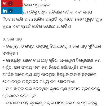
0
ଦୀର୍ଘସ୍ଥାୟୀ ବିକାଶ ପ୍ରଭାବିତ
0
– ଖାଦ୍ୟଶସ୍ୟ ନୀତିକୁ ଅଧିକ ଗତିଶୀଳ କରିବା ଏବଂ ଶସ୍ୟ
ବିତରଣ ଲାଗି ପାରମ୍ପରିକ ପଦ୍ଧତି ସ୍ଥାନରେ ନଗଦ ମୁକ୍ତ ଫୁଡ଼
କୁପନ ଏବଂ ସ୍ମାର୍ଟ କାର୍ଡର ଉପଯୋଗ କରିବା
୪. ଋଣ ଛାଡ଼
– କେନ୍ଦ୍ର ଓ ରାଜ୍ୟ ପକ୍ଷରୁ ଦିଆଯାଉଥିବା ଋଣ ଛାଡ଼ ସୁବିଧାର
ସମୀକ୍ଷା।
– ସମ୍ପୂର୍ଣ୍ଣ ଭାବେ ଋଣ ଛାଡ଼ ସୁବିଧା ନେଉଥିବା ହିତାଧିକାରୀ କମ
ଖର୍ଚ୍ଚ, କମ ସଂଚୟ ଏବଂ କମ ନିବେଶ କରିଥାନ୍ତି। ଫଳରେ
ଆଂଶିକ ଭାବେ ଋଣ ଛାଡ଼ ପାଇଥିବା ହିତାଧିକାରୀଙ୍କ ତୁଳନାରେ
ସେମାନଙ୍କ ଉତ୍ପାଦନ ମଧ୍ୟ କମ ହୋଇଥାଏ।
– ଋଣ ଛାଡ଼ର ଲାଭ ନେଉଥିବା କୃଷକ ଋଣ ନେବାର ପ୍ରଚଳନକୁ
ପ୍ରଭାବିତ କରିଥାନ୍ତି।
– ସେମାନେ ସେହି କୃଷକଙ୍କ ଲାଗି ଔପଚାରିକ ଋଣ ପ୍ରବାହକୁ