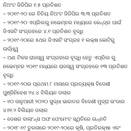
ନିଅଂଟ ଜିଡିପିର ୧.୫ ପ୍ରତିଶତ
– ୨୦୧୯-୨୦ ରେ ବିତିୟ ନିଅଂଟ ଜିଡିପିର ୩.୩ ପ୍ରତିଶତ
– ୨୦୧୯-୨୦ ଏପ୍ରିଲରୁ ନଭେମ୍ବର ମଧ୍ୟରେ କେନ୍ଦ୍ର ପାଇଁ
ଜିଏସଟି ସଂଗ୍ରହରେ ୪.୧ ପ୍ରତିଶତ ବୃଦ୍ଧି
– ୨୦୧୯-୨୦ରେ ୫ଥର ଜିଏସଟି ସଂଗ୍ରହ ୧ ଲକ୍ଷ କୋଟିରୁ
ଊର୍ଦ୍ଧ୍ୱ
– ଅଣ ଟିକସ ରାଜସ୍ୱ ସଂଗ୍ରହରେ ବୃଦ୍ଧି ହେତୁ ଏପ୍ରିଲ ରୁ
ନଭେମ୍ବର ୨୦୧୯ ମଧ୍ୟରେ ରାଜସ୍ୱ ସଂଗ୍ରହରେ ୧୩ ପ୍ରତିଶତ
ବୃଦ୍ଧି
– ୨୦୧୯-୨୦ର ପ୍ରଥମ ୮ ମାସରେ ପ୍ରତ୍ୟକ୍ଷ ବିଦେଶୀ
ପୁଞ୍ଜିନିବେଶ ୨୪.୪ ବିଲିୟନ ଡଲାର
– ୧୦ ଜାନୁଆରୀ ୨୦୨୦ ସୁଦ୍ଧା ଭାରତର ବିଦେଶୀ ମୁଦ୍ରା ଭଂଡାର
୪୬୧.୨ ବିଲିୟନ ଡଲାର
– ଦେଶର ବାଲାଂନ୍ସ ଅଫ ପେଂମେଂଟ ସ୍ଥିତିରେ ଉନ୍ନତି
– ୨୦୧୮-୧୯ ତୁଳନାରେ ୨୦୧୯-୨୦ରେ କୃଷି, ପ୍ରତିରକ୍ଷା ଏବଂ