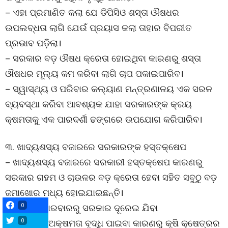
– ଏହା ପ୍ରମାଣିତ କଲା ଯେ ଡିପିସିଓ ଶସ୍ତା ଔଷଧର
ଉପଲବ୍ଧତା ଲାଗି ଯେଉଁ ପ୍ରୟାସ କଲା ତାହାର ବିପରୀତ
ପ୍ରଭାବ ପଡ଼ିଲା।
– ସରକାର ବଡ଼ ଔଷଧ କ୍ରେତା ହୋଇଥିବା କାରଣରୁ ଶସ୍ତା
ଔଷଧର ମୂଲ୍ୟ କମ କରିବା ଲାଗି ଚାପ ପକାଇପାରିବ।
– ସ୍ୱାସ୍ଥ୍ୟ ଓ ପରିବାର କଲ୍ୟାଣ ମନ୍ତ୍ରଣାଳୟ ଏକ ସରଳ
ବ୍ୟବସ୍ଥା କରିବା ଆବଶ୍ୟକ ଯାହା ସରକାରଙ୍କ କ୍ରୟ
କ୍ଷମତାକୁ ଏକ ପାରଦର୍ଶୀ ଢଙ୍ଗରେ ଉପଯୋଗ କରିପାରିବ।
୩. ଖାଦ୍ୟଶସ୍ୟ ବଜାରରେ ସରକାରଙ୍କ ହସ୍ତକ୍ଷେପ
– ଖାଦ୍ୟଶସ୍ୟ ବଜାରରେ ସରକାରୀ ହସ୍ତକ୍ଷେପ କାରଣରୁ
ସରକାର ଗହମ ଓ ଚାଉଳର ବଡ଼ କ୍ରେତା ହେବା ସହିତ ସବୁଠୁ ବଡ଼
ଜମାଖୋର ମଧ୍ୟ ହୋଇଯାଇଛନ୍ତି।
0
– ଘରୋଇ କାରବାରରୁ ସରକାର ଦୂରେଇ ଯିବା
0
– ମାର୍କେଟର ଅକ୍ଷମତା ବୃଦ୍ଧି ପାଇବା କାରଣରୁ କୃଷି କ୍ଷେତ୍ରର