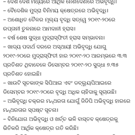
– ଦେଶ ଦେଶ ମଧ୍ୟରେ ଆର୍ଥିକ ନେଣଦେଣରେ ଅଭିବୃଦ୍ଧି।
– ବୈଦେଶିକ ମୁଦ୍ରା ବିନିମୟ କ୍ଷେତ୍ରରେ ଅଭିବୃଦ୍ଧି।
– ଅଶୋଧିତ ତୈଳର ମୂଲ୍ୟ ବୃଦ୍ଧି ସତ୍ୱେ ୨୦୧୯-୨୦ରେ
ରପ୍ତାନୀ ତୁଳନାରେ ଆମଦାନୀ ହ୍ରାସ।
– ବର୍ଷ ଶେଷ ସୁଦ୍ଧା ମୁଦ୍ରାସ୍ଫିତୀ ହ୍ରାସ ସମ୍ଭାବନା।
– ଖାଦ୍ୟ ପଦାର୍ଥ ଦରରେ ଅସ୍ଥାୟୀ ଅଭିବୃଦ୍ଧି ଯୋଗୁ
୨୦୧୯-୨୦ରେ ମୁଦ୍ରାସ୍ଫିତୀ ହାର ୨୦୧୯-୨୦ ଆରମ୍ଭରେ ୩.୩
ପ୍ରତିଶତ ଥିବାବେଳେ ଡିସେମ୍ବର ୨୦୧୯-୨୦ ସୁଦ୍ଧା ୭.୩୫
ପ୍ରତିଶତ ହୋଇଛି।
– ଖାଉଟି ସୂଚକାଙ୍କ ସିପିଆଇ ଏବଂ ଡବ୍ଲ୍ୟୁପିଆଇରେ
ଡିସେମ୍ବର ୨୦୧୯-୨୦ରେ ବୃଦ୍ଧି ଅଧିକ ଚାହିଦାକୁ ସୂଚାଉଛି।
– ଅଭିବୃଦ୍ଧି ଚକ୍ରର ମନ୍ଥରତା ଯୋଗୁଁ ଜିଡିପି ଅଭିବୃଦ୍ଧି ହାରରେ
ମନ୍ଥରତାର ସ୍ପଷ୍ଟ ସୂଚନା।
– ବିନିଯୋଗ ଅଭିବୃଦ୍ଧି ଓ ଖର୍ଚ୍ଚ ଭଳି ବାସ୍ତବ କ୍ଷେତ୍ରକୁ
ଭିତିକରି ଆର୍ଥିକ କ୍ଷେତ୍ର ଗତି କରିଛି।