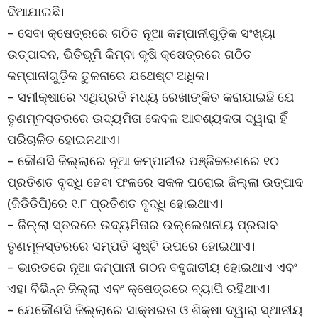
ଦିଆଯାଇଛି।
– ସେବା କ୍ଷେତ୍ରରେ ଗଠିତ ନୂଆ କମ୍ପାନୀଗୁଡ଼ିକ ସଂଖ୍ୟା
ଉତ୍ପାଦନ, ଭିତିଭୂମି କିମ୍ବା କୃଷି କ୍ଷେତ୍ରରେ ଗଠିତ
କମ୍ପାନୀଗୁଡ଼ିକ ତୁଳନାରେ ଯଥେଷ୍ଟ ଅଧିକ।
– ସମୀକ୍ଷାରେ ଏଥିପ୍ରତି ମଧ୍ୟ ରେଖାଙ୍କିତ କରାଯାଇଛି ଯେ
ତୃଣମୂଳସ୍ତରରେ ଉଦ୍ୟମିତା କେବଳ ଆବଶ୍ୟକତା ଦ୍ୱାରା ହିଁ
ପରିଚାଳିତ ହୋଇନଥାଏ।
– କୌଣସି ଜିଲ୍ଲାରେ ନୂଆ କମ୍ପାନୀର ପଞ୍ଜିକରଣରେ ୧୦
ପ୍ରତିଶତ ବୃଦ୍ଧି ହେବା ଫଳରେ ସକଳ ଘରୋଇ ଜିଲ୍ଲା ଉତ୍ପାଦ
(ଜିଡିଡିପି)ରେ ୧.୮ ପ୍ରତିଶତ ବୃଦ୍ଧି ହୋଇଥାଏ।
– ଜିଲ୍ଲା ସ୍ତରରେ ଉଦ୍ୟମିତାର ଉଲ୍ଲେଖନୀୟ ପ୍ରଭାବ
ତୃଣମୂଳସ୍ତରରେ ସମ୍ପତି ସୃଷ୍ଟି ଉପରେ ହୋଇଥାଏ।
– ଭାରତରେ ନୂଆ କମ୍ପାନୀ ଗଠନ ବହୁଜାତୀୟ ହୋଇଥାଏ ଏବଂ
ଏହା ବିଭିନ୍ନ ଜିଲ୍ଲା ଏବଂ କ୍ଷେତ୍ରରେ ବ୍ୟାପି ରହିଥାଏ।
– ଯେକୌଣସି ଜିଲ୍ଲାରେ ସାକ୍ଷରତା ଓ ଶିକ୍ଷା ଦ୍ୱାରା ସ୍ଥାନୀୟ