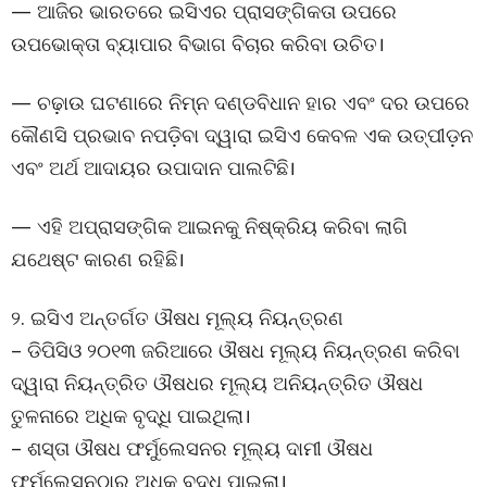
— ଆଜିର ଭାରତରେ ଇସିଏର ପ୍ରାସଙ୍ଗିକତା ଉପରେ
ଉପଭୋକ୍ତା ବ୍ୟାପାର ବିଭାଗ ବିଚାର କରିବା ଉଚିତ।
— ଚଢ଼ାଉ ଘଟଣାରେ ନିମ୍ନ ଦଣ୍ଡବିଧାନ ହାର ଏବଂ ଦର ଉପରେ
କୌଣସି ପ୍ରଭାବ ନପଡ଼ିବା ଦ୍ୱାରା ଇସିଏ କେବଳ ଏକ ଉତ୍ପୀଡ଼ନ
ଏବଂ ଅର୍ଥ ଆଦାୟର ଉପାଦାନ ପାଲଟିଛି।
— ଏହି ଅପ୍ରାସଙ୍ଗିକ ଆଇନକୁ ନିଷ୍କ୍ରିୟ କରିବା ଲାଗି
ଯଥେଷ୍ଟ କାରଣ ରହିଛି।
୨. ଇସିଏ ଅନ୍ତର୍ଗତ ଔଷଧ ମୂଲ୍ୟ ନିୟନ୍ତ୍ରଣ
– ଡିପିସିଓ ୨୦୧୩ ଜରିଆରେ ଔଷଧ ମୂଲ୍ୟ ନିୟନ୍ତ୍ରଣ କରିବା
ଦ୍ୱାରା ନିୟନ୍ତ୍ରିତ ଔଷଧର ମୂଲ୍ୟ ଅନିୟନ୍ତ୍ରିତ ଔଷଧ
ତୁଳନାରେ ଅଧିକ ବୃଦ୍ଧି ପାଇଥିଲା।
– ଶସ୍ତା ଔଷଧ ଫର୍ମୁଲେସନର ମୂଲ୍ୟ ଦାମୀ ଔଷଧ
ଫର୍ମୁଲେସନଠାରୁ ଅଧିକ ବୃଦ୍ଧି ପାଇଲା।