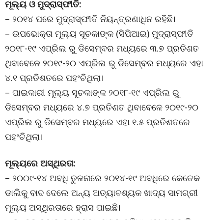
ମୂଲ୍ୟ ଓ ମୁଦ୍ରାସ୍ଫୀତି:
– ୨୦୧୪ ପରେ ମୁଦ୍ରାସ୍ଫୀତି ନିୟନ୍ତ୍ରଣାଧିନ ରହିଛି।
– ଉପଭୋକ୍ତା ମୂଲ୍ୟ ସୂଚକାଙ୍କ (ସିପିଆଇ) ମୁଦ୍ରାସ୍ଫୀତି
୨୦୧୮-୧୯ ଏପ୍ରିଲ ରୁ ଡିସେମ୍ବର ମଧ୍ୟରେ ୩.୭ ପ୍ରତିଶତ
ଥିବାବେଳେ ୨୦୧୯-୨୦ ଏପ୍ରିଲ ରୁ ଡିସେମ୍ବର ମଧ୍ୟରେ ଏହା
୪.୧ ପ୍ରତିଶତରେ ପହଂଚିଥିଲା।
– ପାଇକାରୀ ମୂଲ୍ୟ ସୂଚକାଙ୍କ ୨୦୧୮-୧୯ ଏପ୍ରିଲ ରୁ
ଡିସେମ୍ବର ମଧ୍ୟରେ ୪.୭ ପ୍ରତିଶତ ଥିବାବେଳେ ୨୦୧୯-୨୦
ଏପ୍ରିଲ ରୁ ଡିସେମ୍ବର ମଧ୍ୟରେ ଏହା ୧.୫ ପ୍ରତିଶତରେ
ପହଂଚିଥିଲା।
ମୂଲ୍ୟରେ ଅସ୍ଥିରତା:
– ୨୦୦୯-୧୪ ଅବଧି ତୁଳନାରେ ୨୦୧୪-୧୯ ଅବଧିରେ କେତେକ
ଡାଲିକୁ ବାଦ ଦେଲେ ଅନ୍ୟ ଅତ୍ୟାବଶ୍ୟକ ଖାଦ୍ୟ ସାମଗ୍ରୀ
ମୂଲ୍ୟ ଅସ୍ଥିରତାରେ ହ୍ରାସ ପାଇଛି।