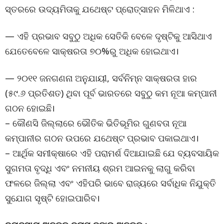
ସ୍ତରରେ ଉଦ୍ୟମିତାକୁ ଯଥେଷ୍ଟ ପ୍ରୋତ୍ସାହନ ମିଳିଥାଏ :
— ଏହି ପ୍ରଭାବ ସବୁଠୁ ଅଧିକ ସେତିକି ବେଳେ ଦୃଷ୍ଟିକୁ ଆସିଥାଏ
ଯେତେବେଳେ ସାକ୍ଷରତା ୭୦%ରୁ ଅଧିକ ହୋଇଥାଏ।
— ୨୦୧୧ ଜନଗଣନା ଅନୁଯାୟୀ, ସର୍ବନିମ୍ନ ସାକ୍ଷରତା ହାର
(୫୯.୬ ପ୍ରତିଶତ) ଥିବା ପୂର୍ବ ଭାରତରେ ସବୁଠୁ କମ ନୂଆ କମ୍ପାନୀ
ଗଠନ ହୋଇଛି।
– କୌଣସି ଜିଲ୍ଲାରେ ଭୌତିକ ଭିତିଭୂମିର ଗୁଣବତା ନୂଆ
କମ୍ପାନୀର ଗଠନ ଉପରେ ଯଥେଷ୍ଟ ପ୍ରଭାବ ପକାଇଥାଏ।
– ଆର୍ଥିକ ସମୀକ୍ଷାରେ ଏହି ପରାମର୍ଶ ଦିଆଯାଇଛି ଯେ ବ୍ୟବସାୟିକ
ସୁଗମତା ବୃଦ୍ଧି ଏବଂ ନମନୀୟ ଶ୍ରମ ଆଇନକୁ ଲାଗୁ କରିବା
ଫଳରେ ଜିଲ୍ଲା ଏବଂ ଏହିପରି ଭାବେ ରାଜ୍ୟରେ ସର୍ବାଧିକ ନିଯୁକ୍ତି
ସୁଯୋଗ ସୃଷ୍ଟି ହୋଇପାରିବ।