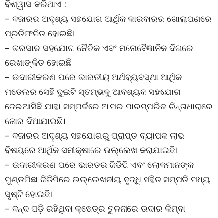
ବିଶ୍ୱାସ କରିଥାଏ :
– ବଜାରର ଅଦୃଶ୍ୟ ସହଯୋଗ ଆର୍ଥିକ କାରବାରର ଖୋଲାପଣରେ
ପ୍ରତିଫଳିତ ହୋଇଛି।
– ଭରସାର ସହଯୋଗ ନୈତିକ ଏବଂ ମନୋବୈଜ୍ଞାନିକ ଦିଗରେ
ରେଖାଙ୍କିତ ହୋଇଛି।
– ଉଦାରୀକରଣ ପରେ ଭାରତୀୟ ଅର୍ଥବ୍ୟବସ୍ଥା ଆର୍ଥିକ
ମଡେଲର ସେହି ଦୁଇଟି ସ୍ତମ୍ଭକୁ ଆବଶ୍ୟକ ସହଯୋଗ
ଦେଇଆସିଛି ଯାହା ସମ୍ପର୍କରେ ଆମର ପାରମ୍ପରିକ ଚିନ୍ତାଧାରାରେ
ଜୋର ଦିଆଯାଇଛି।
– ବଜାରର ଅଦୃଶ୍ୟ ସହଯୋଗରୁ ପ୍ରାପ୍ତ ବ୍ୟାପକ ଲାଭ
ବିଷୟରେ ଆର୍ଥିକ ସମୀକ୍ଷାରେ ଉଲ୍ଲେଖ କରାଯାଇଛି।
– ଉଦାରୀକରଣ ପରେ ଭାରତର ଜିଡିପି ଏବଂ ଲୋକମାନଙ୍କ
ମୁଣ୍ଡପିଛା ଜିଡିପିରେ ଉଲ୍ଲେଖନୀୟ ବୃଦ୍ଧି ସହିତ ସମ୍ପତି ମଧ୍ୟ
ସୃଷ୍ଟି ହୋଇଛି।
– ବନ୍ଦ ପଡ଼ି ରହିଥିବା କ୍ଷେତ୍ର ତୁଳନାରେ ଉଦାର କିମ୍ବା