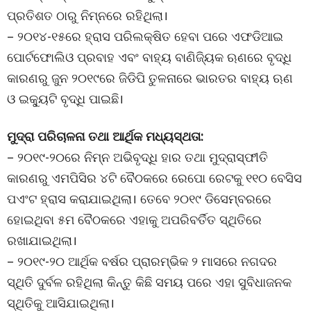
ପ୍ରତିଶତ ଠାରୁ ନିମ୍ନରେ ରହିଥିଲା।
– ୨୦୧୪-୧୫ରେ ହ୍ରାସ ପରିଲକ୍ଷିତ ହେବା ପରେ ଏଫଡିଆଇ
ପୋର୍ଟଫୋଲିଓ ପ୍ରବାହ ଏବଂ ବାହ୍ୟ ବାଣିଜ୍ୟିକ ଋଣରେ ବୃଦ୍ଧି
କାରଣରୁ ଜୁନ ୨୦୧୯ରେ ଜିଡିପି ତୁଳନାରେ ଭାରତର ବାହ୍ୟ ଋଣ
ଓ ଇକ୍ୟୁଟି ବୃଦ୍ଧି ପାଇଛି।
ମୁଦ୍ରା ପରିଚାଳନା ତଥା ଆର୍ଥିକ ମଧ୍ୟସ୍ଥତା:
– ୨୦୧୯-୨୦ରେ ନିମ୍ନ ଅଭିବୃଦ୍ଧି ହାର ତଥା ମୁଦ୍ରାସ୍ଫୀତି
କାରଣରୁ ଏମପିସିର ୪ଟି ବୈଠକରେ ରେପୋ ରେଟକୁ ୧୧୦ ବେସିସ
ପଏଂଟ ହ୍ରାସ କରାଯାଇଥିଲା। ତେବେ ୨୦୧୯ ଡିସେମ୍ବରରେ
ହୋଇଥିବା ୫ମ ବୈଠକରେ ଏହାକୁ ଅପରିବର୍ତିତ ସ୍ଥିତିରେ
ରଖାଯାଇଥିଲା।
– ୨୦୧୯-୨୦ ଆର୍ଥିକ ବର୍ଷର ପ୍ରାରମ୍ଭିକ ୨ ମାସରେ ନଗଦର
ସ୍ଥିତି ଦୁର୍ବଳ ରହିଥିଲା କିନ୍ତୁ କିଛି ସମୟ ପରେ ଏହା ସୁବିଧାଜନକ
ସ୍ଥିତିକୁ ଆସିଯାଇଥିଲା।