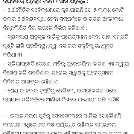
ବ୍ୟବସାୟ ଅନୁକୂଳ ବନାମ ବଜାର ଅନୁକୂଳ :
– ଅର୍ଥନୈତିକ ସର୍ବେକ୍ଷଣରେ କୁହାଯାଇଛି ଯେ ୫ ଲକ୍ଷ କୋଟି
ଡଲାର ଅର୍ଥବ୍ୟବସ୍ଥା ହେବା ସମ୍ପର୍କରେ ଭାରତର ଆକାଂକ୍ଷା
ନିମ୍ନଲିଖିତ ଦିଗ ଉପରେ ନିର୍ଭର କରିଥାଏ :
– ବ୍ୟବସାୟ ଅନୁକୂଳ ନୀତିକୁ ପ୍ରୋତ୍ସାହନ ଦେବା ଯାହା ସମ୍ପତି
ସୃଷ୍ଟି ଲାଗି ପ୍ରତିଦ୍ୱନ୍ଦ୍ୱୀ ବଜାରର ଶକ୍ତିକୁ ଉନ୍ମୁକ୍ତ
କରିଥାଏ।
– ପ୍ରିୟାପ୍ରୀତି ତୋଷଣ ନୀତିରୁ ଦୂରେଇଯିବା କାରଣ ଏହାଦ୍ୱାରା
ବିଶେଷ କରି ଶକ୍ତିଶାଳୀ ଘରୋଇ ସ୍ୱାର୍ଥକୁ ପ୍ରୋତ୍ସାହନ
ମିଳିବାର ଆଶଙ୍କା ରହିଥାଏ।
– ଶେୟାର ବଜାର ଦୃଷ୍ଟିରୁ ଦେଖିଲେ, ଉଦାରୀକରଣ ପରେ
ବ୍ୟାପକ ପରିବର୍ତ୍ତନ ଆଣିବା ଦିଗରେ ଯଥେଷ୍ଟ ଗତି ଆସିଛି:
— ଉଦାରୀକରଣ ପୂର୍ବରୁ ସେନସେକ୍ସରେ ସାମିଲ ଯେକୌଣସି
କମ୍ପାନୀ ଏଥିରେ ୬୦ ବର୍ଷ ପର୍ଯ୍ୟନ୍ତ ରହିବାର ସମ୍ଭାବନା
ରହିଥିଲା। ଉଦାରୀକରଣ ପରେ ଏହି ଅବଧି ହ୍ରାସ ପାଇ ମାତ୍ର ୧୨