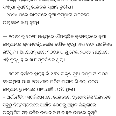
ସଂଖ୍ୟା ଦୃଷ୍ଟିରୁ ଭାରତର ସ୍ଥାନ ତୃତୀୟ।
– ୨୦୧୪ ପରେ ଭାରତରେ ନୂଆ କମ୍ପାନୀ ଗଠନରେ
ଉଲ୍ଲେଖନୀୟ ବୃଦ୍ଧି :
— ୨୦୧୪ ରୁ ୨୦୧୮ ମଧ୍ୟରେ ଔପଚାରିକ କ୍ଷେତ୍ରରେ ନୂଆ
କମ୍ପାନୀର କ୍ରମବର୍ଦ୍ଧନଶୀଳ ବାର୍ଷିକ ବୃଦ୍ଧି ହାର ୧୨.୨ ପ୍ରତିଶତ
ରହିଥିଲା। ଅନ୍ୟପକ୍ଷରେ ୨୦୦୬ ଠାରୁ ନେଇ ୨୦୧୪ ମଧ୍ୟରେ
ଏହି ବୃଦ୍ଧି ହାର ୩.୮ ପ୍ରତିଶତ ଥିଲା।
— ୨୦୧୮ ବର୍ଷରେ ହାରାହାରି ୧.୨୪ ଲକ୍ଷ ନୂଆ କମ୍ପାନୀ ଗଠନ
ହୋଇଥିଲା ଯାହା ୨୦୧୪ରେ ଗଠିତ ପାଖାପାଖି ୭୦, ୦୦୦
କମ୍ପାନୀ ତୁଳନାରେ ପାଖାପାଖି ୮୦% ଥିଲା।
– ଅର୍ଥନୈତିକ ସର୍ବେକ୍ଷଣରେ ଭାରତରେ ପ୍ରଶାସନିକ ପିରାମିଡର
ସବୁଠୁ ନିମ୍ନସ୍ତରରେ ଅର୍ଥାତ ୫୦୦ରୁ ଅଧିକ ଜିଲ୍ଲାରେ
ଉଦ୍ୟମିତା ସହ ଜଡ଼ିତ ଉପାଦାନ ଓ ବାହକ ଉପରେ ଦୃଷ୍ଟି