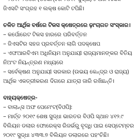
ଜିଏସଟି ସଂଗ୍ରହ ୧ ଲକ୍ଷ କୋଟି ଟପିଛି।
ଚଳିତ ଆର୍ଥିକ ବର୍ଷରେ ଟିକସ କ୍ଷେତ୍ରରେ ଢ଼ାଂଚାଗତ ସଂସ୍କାର।
– କର୍ପୋରେଟ ଟିକସ ହାରରେ ପରିବର୍ତ୍ତନ
– ଜିଏସଟିର ସହଜ ପ୍ରବର୍ତ୍ତନ ଲାଗି ପଦକ୍ଷେପ
– ଏଫଆରବିଏମ ଅଧିନିୟମ ଅନୁଯାୟୀ ରାଜ୍ୟମାନଙ୍କର ବିତିୟ
ନିଅଂଟ ନିୟନ୍ତ୍ରଣ ମଧ୍ୟରେ
– ସର୍ବେକ୍ଷଣ ଅନୁଯାୟୀ ସରକାର (ଉଭୟ କେନ୍ଦ୍ର ଓ ରାଜ୍ୟ)
ଆର୍ଥିକ ଏକତ୍ରୀକରଣ ଦିଗରେ ଯାତ୍ରା ଜାରି ରଖିଛନ୍ତି।
ବାହ୍ୟକ୍ଷେତ୍ର-
– ବାଲାନ୍ସ ଅଫ ପେମେଂଟ(ବିଓପି):
– ମାର୍ଚ୍ଚ ୨୦୧୯ ଶେଷ ସୁଦ୍ଧା ଭାରତର ବିଓପି ସ୍ଥାନ ୪୧୨.୯
ବିଲିୟନ ଡଲାର ଫୋରେକ୍ସ ରିଜର୍ଭରୁ ବୃଦ୍ଧି ପାଇ ସେପ୍ଟେମ୍ବର
୨୦୧୯ ସୁଦ୍ଧା ୪୩୩.୭ ବିଲିୟନ ଡଲାରରେ ପହଂଚିଛି।