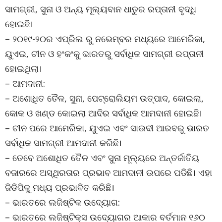
ସାମଗ୍ରୀ, ସୁନା ଓ ଅନ୍ୟ ମୂଲ୍ୟବାନ ଧାତୁର ରପ୍ତାନୀ ବୃଦ୍ଧି
ହୋଇଛି।
– ୨୦୧୯-୨୦ର ଏପ୍ରିଲ ରୁ ନଭେମ୍ବର ମଧ୍ୟରେ ଆମେରିକା,
ୟୁଏଇ, ଚୀନ ଓ ହଂକଂକୁ ଭାରତରୁ ସର୍ବାଧିକ ସାମଗ୍ରୀ ରପ୍ତାନୀ
ହୋଇଥିଲା।
– ଆମଦାନୀ:
– ଅଶୋଧିତ ତୈଳ, ସୁନା, ପେଟ୍ରୋଲିୟମ ଉତ୍ପାଦ, କୋଇଲା,
କୋକ ଓ ଖଣ୍ଡ କୋଇଲା ଆଦିର ସର୍ବାଧିକ ଆମଦାନୀ ହୋଇଛି।
– ଚୀନ ପରେ ଆମେରିକା, ୟୁଏଇ ଏବଂ ସାଉଦୀ ଆରବରୁ ଭାରତ
ସର୍ବାଧିକ ସାମଗ୍ରୀ ଆମଦାନୀ କରିଛି।
– ତେବେ ଅଶୋଧିତ ତୈଳ ଏବଂ ସୁନା ମୂଲ୍ୟରେ ଅନ୍ତର୍ଜାତିୟ
ବଜାରରେ ଅସ୍ଥିରତାର ପ୍ରଭାବ ଆମଦାନୀ ଉପରେ ପଡିଛି। ଏହା
ଜିଡିପିକୁ ମଧ୍ୟ ପ୍ରଭାବିତ କରିଛି।
– ଭାରତରେ ଲଜିଷ୍ଟିକ ଉଦ୍ୟୋଗ:
– ଭାରତରେ ଲଜିଷ୍ଟିକ୍ସ ଉଦ୍ୟୋଗର ଆକାର ବର୍ତମାନ ୧୬୦