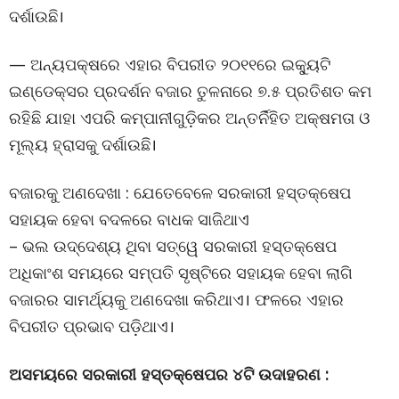
ଦର୍ଶାଉଛି।
— ଅନ୍ୟପକ୍ଷରେ ଏହାର ବିପରୀତ ୨୦୧୧ରେ ଇକ୍ୟୁଟି
ଇଣ୍ଡେକ୍ସର ପ୍ରଦର୍ଶନ ବଜାର ତୁଳନାରେ ୭.୫ ପ୍ରତିଶତ କମ
ରହିଛି ଯାହା ଏପରି କମ୍ପାନୀଗୁଡ଼ିକର ଅନ୍ତର୍ନିହିତ ଅକ୍ଷମତା ଓ
ମୂଲ୍ୟ ହ୍ରାସକୁ ଦର୍ଶାଉଛି।
ବଜାରକୁ ଅଣଦେଖା : ଯେତେବେଳେ ସରକାରୀ ହସ୍ତକ୍ଷେପ
ସହାୟକ ହେବା ବଦଳରେ ବାଧକ ସାଜିଥାଏ
– ଭଲ ଉଦ୍ଦେଶ୍ୟ ଥିବା ସତ୍ୱେ ସରକାରୀ ହସ୍ତକ୍ଷେପ
ଅଧିକାଂଶ ସମୟରେ ସମ୍ପତି ସୃଷ୍ଟିରେ ସହାୟକ ହେବା ଲାଗି
ବଜାରର ସାମର୍ଥ୍ୟକୁ ଅଣଦେଖା କରିଥାଏ। ଫଳରେ ଏହାର
ବିପରୀତ ପ୍ରଭାବ ପଡ଼ିଥାଏ।
ଅସମୟରେ ସରକାରୀ ହସ୍ତକ୍ଷେପର ୪ଟି ଉଦାହରଣ :