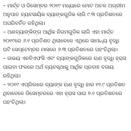
– ମାର୍ଚ୍ଚ ଓ ଡିସେମ୍ବର ୨୦୧୯ ମଧ୍ୟରେ ମୋଟ ଅଚଳ ଅଗ୍ରୀମ
ଅନୁପାତ ବ୍ୟବସାୟିକ ବ୍ୟାଙ୍କଗୁଡିକ ଲାଗି ୯.୩ ପ୍ରତିଶତରେ
ଅପରିବର୍ତିତ ରହିଥିଲା।
– ଅଣବ୍ୟାଙ୍କିଙ୍ଗ ଆର୍ଥିକ ନିଗମଗୁଡିକ ଲାଗି ଏହା ମାର୍ଚ୍ଚ
୨୦୧୯ରେ ୬.୧ ପ୍ରତିଶତ ଥିଲାବେଳେ ଏଥିରେ ସାମାନ୍ୟ ବୃଦ୍ଧି
ଘଟି ସେପ୍ଟେମ୍ବର ମାସରେ ୬.୩ ପ୍ରତିଶତରେ ପହଂଚିଥିଲା।
– ଉଭୟ ଏନବିଏଫସି ଏବଂ ବ୍ୟାଙ୍କଗୁଡିକରେ ଋଣ ବୃଦ୍ଧି ହ୍ରାସ
ପାଇବା ଫଳରେ ଅର୍ଥ ବ୍ୟବସ୍ଥାକୁ ଆର୍ଥିକ ପ୍ରବାହ ବଜାୟ
ରହିଥିଲା।
– ୨୦୧୯ ଏପ୍ରିଲରେ ବ୍ୟାଙ୍କ ଋଣ ବୃଦ୍ଧି ହାର ୧୨.୯ ପ୍ରତିଶତ
ଥିବାବେଳେ ଡିସେମ୍ବରରେ ଏହା ହ୍ରାସ ପାଇ ୭.୧ ପ୍ରତିଶତରେ
ପହଂଚିଥିଲା।