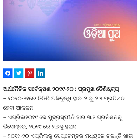
ଅର୍ଥନୈତିକ ସର୍ବେକ୍ଷଣ ୨୦୧୯-୨୦ : ପ୍ରମୁଖ ବୈଶିଷ୍ଟ୍ୟ
– ୨୦୨୦-୨୧ରେ ଜିଡିପି ଅଭିବୃଦ୍ଧି ହାର ୬ ରୁ ୬.୫ ପ୍ରତିଶତ
ହେବା ଆକଳନ
– ଏପ୍ରିଲ୨୦୧୯ ରେ ମୁଦ୍ରାସ୍ଫୀତି ହାର ୩.୨ ପ୍ରତିଶତରୁ
ଡିସେମ୍ବର, ୨୦୧୯ ରେ ୨.୬କୁ ହ୍ରାସ
– ୨୦୧୯-୨୦ ଏପ୍ରିଲରୁ ସେପ୍ଟେମ୍ବର ମଧ୍ୟରେ ଚଳନ୍ତି ଖାତା