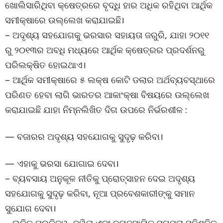
ଖୋଲିସାରିଥିବା କ୍ଷେତ୍ରରେ ବୃଦ୍ଧି ହାର ଅଧିକ ରହିଥିବା ଆର୍ଥିକ
ସମୀକ୍ଷାରେ ଉଲ୍ଲେଖ କରାଯାଇଛି।
– ଅଦୃଶ୍ୟ ସହଯୋଗକୁ ଭରସାର ସହାୟତା ଜରୁରି, ଯାହା ୨୦୧୧
ରୁ ୨୦୧୩ର ଅବଧି ମଧ୍ୟରେ ଆର୍ଥିକ କ୍ଷେତ୍ରର ପ୍ରଦର୍ଶନରୁ
ପରିଲକ୍ଷିତ ହୋଇଥାଏ।
– ଆର୍ଥିକ ସମୀକ୍ଷାରେ ୫ ଲକ୍ଷ କୋଟି ଡଲାର ଅର୍ଥବ୍ୟବସ୍ଥାରେ
ପରିଣତ ହେବା ଲାଗି ଭାରତର ଆକାଂକ୍ଷା ବିଷୟରେ ଉଲ୍ଲେଖ
କରାଯାଇଛି ଯାହା ନିମ୍ନଲିଖିତ ଦିଗ ଉପରେ ନିର୍ଭରଶୀଳ :
— ବଜାରର ଅଦୃଶ୍ୟ ସହଯୋଗକୁ ସୁଦୃଢ଼ କରିବା।
— ଏହାକୁ ଭରସା ଯୋଗାଇ ଦେବା।
– ବ୍ୟବସାୟ ଅନୁକୂଳ ନୀତିକୁ ପ୍ରୋତ୍ସାହନ ଦେଇ ଅଦୃଶ୍ୟ
ସହଯୋଗକୁ ସୁଦୃଢ଼ କରିବା, ନୂଆ ପ୍ରବେଶକାରୀଙ୍କୁ ସମାନ
ସୁଯୋଗ ଦେବା।