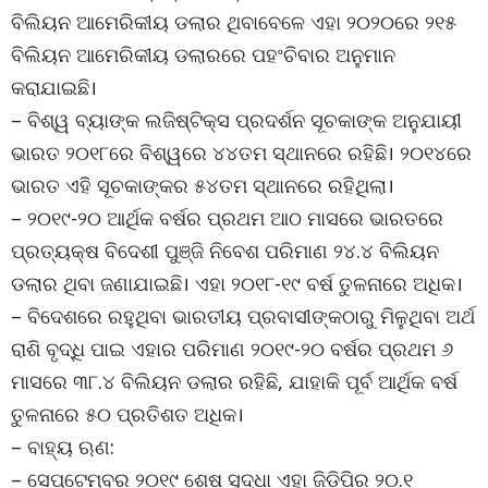
ବିଲିୟନ ଆମେରିକୀୟ ଡଲାର ଥିବାବେଳେ ଏହା ୨୦୨୦ରେ ୨୧୫
ବିଲିୟନ ଆମେରିକୀୟ ଡଲାରରେ ପହଂଚିବାର ଅନୁମାନ
କରାଯାଇଛି।
– ବିଶ୍ୱ ବ୍ୟାଙ୍କ ଲଜିଷ୍ଟିକ୍ସ ପ୍ରଦର୍ଶନ ସୂଚକାଙ୍କ ଅନୁଯାୟୀ
ଭାରତ ୨୦୧୮ରେ ବିଶ୍ୱରେ ୪୪ତମ ସ୍ଥାନରେ ରହିଛି। ୨୦୧୪ରେ
ଭାରତ ଏହି ସୂଚକାଙ୍କର ୫୪ତମ ସ୍ଥାନରେ ରହିଥିଲା।
– ୨୦୧୯-୨୦ ଆର୍ଥିକ ବର୍ଷର ପ୍ରଥମ ଆଠ ମାସରେ ଭାରତରେ
ପ୍ରତ୍ୟକ୍ଷ ବିଦେଶୀ ପୁଞ୍ଜି ନିବେଶ ପରିମାଣ ୨୪.୪ ବିଲିୟନ
ଡଲାର ଥିବା ଜଣାଯାଇଛି। ଏହା ୨୦୧୮-୧୯ ବର୍ଷ ତୁଳନାରେ ଅଧିକ।
– ବିଦେଶରେ ରହୁଥିବା ଭାରତୀୟ ପ୍ରବାସୀଙ୍କଠାରୁ ମିଳୁଥିବା ଅର୍ଥ
ରାଶି ବୃଦ୍ଧି ପାଇ ଏହାର ପରିମାଣ ୨୦୧୯-୨୦ ବର୍ଷର ପ୍ରଥମ ୬
ମାସରେ ୩୮.୪ ବିଲିୟନ ଡଲାର ରହିଛି, ଯାହାକି ପୂର୍ବ ଆର୍ଥିକ ବର୍ଷ
ତୁଳନାରେ ୫୦ ପ୍ରତିଶତ ଅଧିକ।
– ବାହ୍ୟ ଋଣ:
– ସେପ୍ଟେମ୍ବର ୨୦୧୯ ଶେଷ ସୁଦ୍ଧା ଏହା ଜିଡିପିର ୨୦.୧