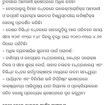
ତୁଳନାରେ ଆମଦାନୀ କ୍ଷେତ୍ରରେ ଅଧିକ ରହିଛି।
– ବେଙ୍ଗାଲୁରୁ ବିମାନ ବନ୍ଦରରେ ଇଲେକ୍ଟ୍ରୋନିକ୍ସ ଆମଦାନୀ
ଓ ରପ୍ତାନି ବ୍ୟବସ୍ଥା ଭାରତର ବିଶ୍ୱସ୍ତରୀୟ ଲଜିଷ୍ଟିକ୍ସ
ସେବାକୁ ପ୍ରଦର୍ଶିତ କରିଛି।
– ଦେଶର ବିଭିନ୍ନ ବନ୍ଦରରେ ଜାହଜଗୁଡ଼ିରୁ ମାଲ ପରିବହନ ସମୟ
ସୀମା ୨୦୧୮-୧୯ରେ ୨.୪୮ ଦିନରୁ ବୃଦ୍ଧି ପାଇ ୨୦୧୦-୧୧ରେ ୪.୬୭
ଦିନରେ ପହଁଚିଛି।
– ଅଧିକ ବ୍ୟବସାୟିକ ସୁଗମତା ପାଇଁ ପରାମର୍ଶ :
– ବାଣିଜ୍ୟ ଓ ଉଦ୍ୟୋଗ ମନ୍ତ୍ରଣାଳୟ, କେନ୍ଦ୍ର ପରୋକ୍ଷ
ଟିକସ ଓ ସୀମା ଶୁଳ୍କ ବୋର୍ଡ, ଜାହାଜ ଚଳାଚଳ ମନ୍ତ୍ରଣାଳୟ ଏବଂ
ବିଭିନ୍ନ ବନ୍ଦର କର୍ତ୍ତୃପକ୍ଷଙ୍କ ମଧ୍ୟରେ ଉତମ ସମନ୍ୱୟ।
– ପର୍ଯ୍ୟଟନ ଏବଂ ବିନିର୍ମାଣ ଭଳି ନିର୍ଦ୍ଦିଷ୍ଟ କ୍ଷେତ୍ରରେ
ଲକ୍ଷ୍ୟବଦ୍ଧ ଆଭିମୁଖ୍ୟ ଯାହା ନିୟାମକ ଓ ପ୍ରକ୍ରିୟାକରଣ
ଜନିତ ବାଧାକୁ ପ୍ରତ୍ୟେକ କ୍ଷେତ୍ରରେ ଦୂର କରୁଥିବ।