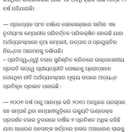
ବର୍ଷ ରହିଯାଇଛି।
— ପ୍ରତ୍ୟେକ ପାଂଚ ବର୍ଷରେ ସେନସେକ୍ସରେ ସାମିଲ ଏକ
ତୃତୀୟାଂଶ କମ୍ପାନୀର ପରିବର୍ତ୍ତନ ପରିଲକ୍ଷିତ ହୋଇଛି ଯାହା
ଅର୍ଥବ୍ୟବସ୍ଥାରେ ନୂଆ କମ୍ପାନୀ, ଉତ୍ପାଦ ଓ ପ୍ରଯୁକ୍ତିର
ନିରନ୍ତର ଆଗମନକୁ ଦର୍ଶାଉଛି।
– ପ୍ରତିଦ୍ୱନ୍ଦ୍ୱୀ ବଜାର ସୁନିଶ୍ଚିତ କରିବାରେ ଉଲ୍ଲେଖନୀୟ
ପ୍ରଗତି ସତ୍ୱେ ପ୍ରୀୟାପ୍ରୀତି ତୋଷଣକୁ ପ୍ରୋତ୍ସାହନ
ଦେଉଥିବା ନୀତି ଅର୍ଥବ୍ୟବସ୍ଥାର ମୂଲ୍ୟ ଉପରେ ଅତ୍ୟନ୍ତ
ପ୍ରତିକୂଳ ପ୍ରଭାବ ପକାଇଛି :
— ୨୦୦୭ ବର୍ଷ ଠାରୁ ଆରମ୍ଭ କରି ୨୦୧୦ ଅବଧିରେ ପରସ୍ପର
ସହ ସମ୍ପର୍କ ଥିବା କମ୍ପାନୀଗୁଡ଼ିକର ଇକ୍ୟୁଟି ଇଣ୍ଡେକ୍ସ
ପ୍ରଦର୍ଶନ ବଜାର ତୁଳନାରେ ବାର୍ଷିକ ୭ ପ୍ରତିଶତ ଅଧିକ ରହିଛି
ଯାହା ସାଧାରଣ ଜନତାଙ୍କ ଖର୍ଚ୍ଚରେ ହାସଲ ଅସାଧାରଣ ଲାଭକୁ