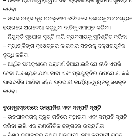
– ଉଚିତ ପ୍ରତିଦ୍ୱନ୍ଦ୍ୱିତା ଏବଂ ବ୍ୟବସାୟିକ ସୁଗମତା ସୁନିଶ୍ଚିତ
କରିବା
– ସରକାରଙ୍କ ଦୃଢ଼ ପଦକ୍ଷେପ ଜରିଆରେ ବଜାରକୁ ଅନାବଶ୍ୟକ
ଢଙ୍ଗରେ ଅଣଦେଖା କରୁଥିବା ନୀତିକୁ ସମାପ୍ତ କରିବା।
– ନିଯୁକ୍ତି ସୁଯୋଗ ସୃଷ୍ଟି ଲାଗି ବ୍ୟବସାୟକୁ ସୁନିଶ୍ଚିତ କରିବା
– ବ୍ୟାଙ୍କିଙ୍ଗ କ୍ଷେତ୍ରର କାରବାର ସ୍ତରକୁ ଦକ୍ଷତାପୂର୍ବକ
ବୃଦ୍ଧି କରିବା
– ଆର୍ଥିକ ସମୀକ୍ଷାରେ ପରାମର୍ଶ ଦିଆଯାଇଛି ଯେ ନୀତି ଏପରି
ହେବା ଆବଶ୍ୟକ ଯାହା ଡାଟା ଏବଂ ପ୍ରଯୁକ୍ତିର ଉପଯୋଗ କରି
ପାରଦର୍ଶିତା ଆଣିବା ସହିତ ପ୍ରଭାବୀ କାର୍ଯ୍ୟାନ୍ୱୟନକୁ ସଶକ୍ତ
କରିବ।
ତୃଣମୂଳସ୍ତରରେ ଉଦ୍ୟମିତା ଏବଂ ସମ୍ପତି ସୃଷ୍ଟି
– ଉତ୍ପାଦକତାକୁ ଦ୍ରୁତ ଗତିରେ ବଢ଼ାଇବା ଏବଂ ସମ୍ପତି ସୃଷ୍ଟି
କରିବା ଲାଗି ଏକ ରଣନୈତିକ ଢଙ୍ଗରେ ଉଦ୍ୟମିତା
– ବିଶ୍ୱ ବ୍ୟାଙ୍କର ତଥ୍ୟ ଅନୁଯାୟୀ, ନୂଆ କମ୍ପାନୀ ଗଠନ