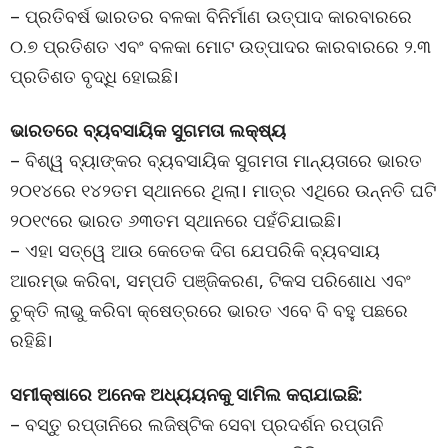
– ପ୍ରତିବର୍ଷ ଭାରତର ବଳକା ବିନିର୍ମାଣ ଉତ୍ପାଦ କାରବାରରେ
୦.୭ ପ୍ରତିଶତ ଏବଂ ବଳକା ମୋଟ ଉତ୍ପାଦର କାରବାରରେ ୨.୩
ପ୍ରତିଶତ ବୃଦ୍ଧି ହୋଇଛି।
ଭାରତରେ ବ୍ୟବସାୟିକ ସୁଗମତା ଲକ୍ଷ୍ୟ
– ବିଶ୍ୱ ବ୍ୟାଙ୍କର ବ୍ୟବସାୟିକ ସୁଗମତା ମାନ୍ୟତାରେ ଭାରତ
୨୦୧୪ରେ ୧୪୨ତମ ସ୍ଥାନରେ ଥିଲା। ମାତ୍ର ଏଥିରେ ଉନ୍ନତି ଘଟି
୨୦୧୯ରେ ଭାରତ ୬୩ତମ ସ୍ଥାନରେ ପହଁଚିଯାଇଛି।
– ଏହା ସତ୍ୱେ ଆଉ କେତେକ ଦିଗ ଯେପରିକି ବ୍ୟବସାୟ
ଆରମ୍ଭ କରିବା, ସମ୍ପତି ପଞ୍ଜିକରଣ, ଟିକସ ପରିଶୋଧ ଏବଂ
ଚୁକ୍ତି ଲାଭୁ କରିବା କ୍ଷେତ୍ରରେ ଭାରତ ଏବେ ବି ବହୁ ପଛରେ
ରହିଛି।
ସମୀକ୍ଷାରେ ଅନେକ ଅଧ୍ୟୟନକୁ ସାମିଲ କରାଯାଇଛି:
– ବସ୍ତୁ ରପ୍ତାନିରେ ଲଜିଷ୍ଟିକ ସେବା ପ୍ରଦର୍ଶନ ରପ୍ତାନି