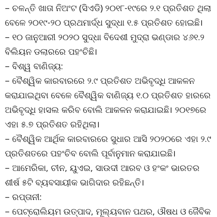
– ଚଳନ୍ତି ଖାତା ନିଅଂଟ (ସିଏଡି) ୨୦୧୮-୧୯ରେ ୨.୧ ପ୍ରତିଶତ ଥିଲା
ବେଳେ ୨୦୧୯-୨୦ ପ୍ରଥମାର୍ଦ୍ଧ ସୁଦ୍ଧା ୧.୫ ପ୍ରତିଶତ ହୋଇଛି।
– ୧୦ ଜାନୁଆରୀ ୨୦୨୦ ସୁଦ୍ଧା ବିଦେଶୀ ମୁଦ୍ରା ଭଣ୍ଡାର ୪୬୧.୨
ବିଲିୟନ ଡଲାରରେ ପହଂଚିଛି।
– ବିଶ୍ୱ ବାଣିଜ୍ୟ:
– ବୈଶ୍ୱିକ କାରବାରରେ ୨.୯ ପ୍ରତିଶତ ଅଭିବୃଦ୍ଧି ଆକଳନ
କରାଯାଇଥିବା ବେଳେ ବୈଶ୍ୱିକ ବାଣିଜ୍ୟ ୧.୦ ପ୍ରତିଶତ ହାରରେ
ଅଭିବୃଦ୍ଧି ହାସଲ କରିବ ବୋଲି ଆକଳନ କରାଯାଇଛି। ୨୦୧୭ରେ
ଏହା ୫.୭ ପ୍ରତିଶତ ରହିଥିଲା।
– ବୈଶ୍ୱିକ ଆର୍ଥିକ କାରବାରରେ ସୁଧାର ଆସି ୨୦୨୦ରେ ଏହା ୨.୯
ପ୍ରତିଶତରେ ପହଂଚିବ ବୋଲି ପୂର୍ବାନୁମାନ କରାଯାଇଛି।
– ଆମେରିକା, ଚୀନ, ୟୁଏଇ, ସାଉଦୀ ଆରବ ଓ ହଂକଂ ଭାରତର
ଶୀର୍ଷ ୫ଟି ବ୍ୟବସାୟୀକ ଭାଗିଦାର ରହିଛନ୍ତି।
– ରପ୍ତାନୀ:
– ପେଟ୍ରୋଲିୟମ ଉତ୍ପାଦ, ମୂଲ୍ୟବାନ ପଥର, ଔଷଧ ଓ ଜୈବିକ