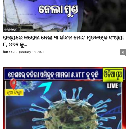
ସମ୍ବଲପୁର
ରାଜ୍ୟରେ କରୋନା ନେଲା ୩ ଜୀବନ ମୋଟ ମୃତକଙ୍କ ସଂଖ୍ୟା
୮, ୪୭୨ କୁ...
Bureau
-
January 13, 2022
0