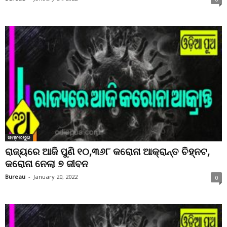
ସମ୍ବଲପୁର
ରାଜ୍ୟରେ ଆଜି ପୁଣି ୧୦,୩୬୮ କରୋନା ଆକ୍ରାନ୍ତ ଚିହ୍ନଟ,
କରୋନା ନେଲା ୭ ଜୀବନ
Bureau
-
January 20, 2022
0