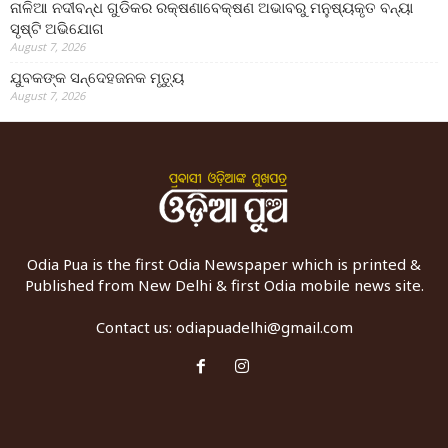
ନାଳିଆ ନଦୀବନ୍ଧ ଗୁଡିକର ରକ୍ଷଣାବେକ୍ଷଣ ଅଭାବରୁ ମନୁଷ୍ୟକୃତ ବନ୍ୟା
ସୃଷ୍ଟି ଅଭିଯୋଗ
August 7, 2026
ଯୁବକଙ୍କ ସନ୍ଦେହଜନକ ମୃତ୍ୟୁ
August 7, 2026
Odia Pua is the first Odia Newspaper which is printed &
Published from New Delhi & first Odia mobile news site.
Contact us:
odiapuadelhi@gmail.com