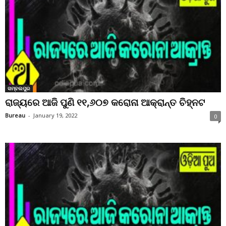
ସମ୍ବଲପୁର
ରାଜ୍ୟରେ ଆଜି ପୁଣି ୧୧,୬୦୭ କରୋନା ଆକ୍ରାନ୍ତ ଚିହ୍ନଟ
Bureau
-
January 19, 2022
0