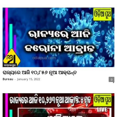
ସମ୍ବଲପୁର
ରାଜ୍ୟରେ ଆଜି ୧୦,୮୫୬ ନୂଆ ଆକ୍ରାନ୍ତ
Bureau
-
January 15, 2022
0