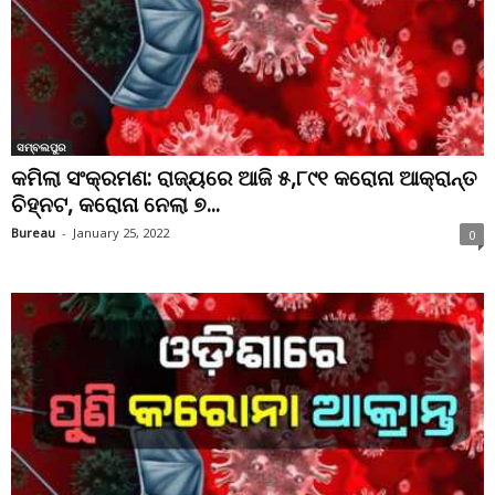
ସମ୍ବଲପୁର
କମିଲା ସଂକ୍ରମଣ: ରାଜ୍ୟରେ ଆଜି ୫,୮୯୧ କରୋନା ଆକ୍ରାନ୍ତ
ଚିହ୍ନଟ, କରୋନା ନେଲା ୭...
Bureau
-
January 25, 2022
0