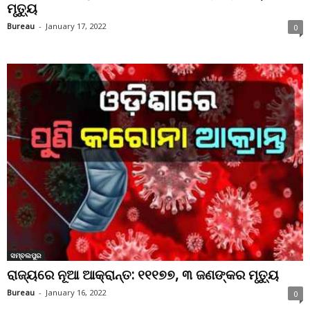
ମୃତ୍ୟୁ
Bureau
-
January 17, 2022
0
ସମ୍ବଲପୁର
ରାଜ୍ୟରେ ନୂଆ ଆକ୍ରାନ୍ତ: ୧୧୧୭୭, ୩ ଜଣଙ୍କର ମୃତ୍ୟୁ
Bureau
-
January 16, 2022
0