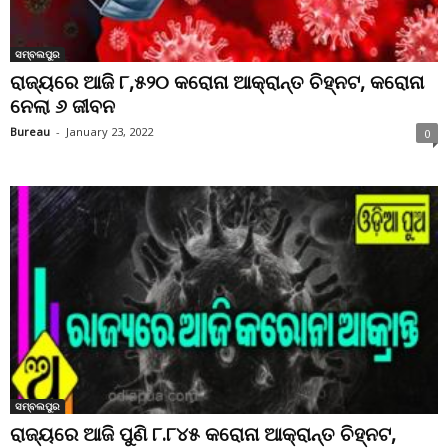
ସମ୍ବଲପୁର
ରାଜ୍ୟରେ ଆଜି ୮,୫୨୦ କରୋନା ଆକ୍ରାନ୍ତ ଚିହ୍ନଟ, କରୋନା
ନେଲା ୬ ଜୀବନ
Bureau
-
January 23, 2022
0
ସମ୍ବଲପୁର
ରାଜ୍ୟରେ ଆଜି ପୁଣି ୮.୮୪୫ କରୋନା ଆକ୍ରାନ୍ତ ଚିହ୍ନଟ,