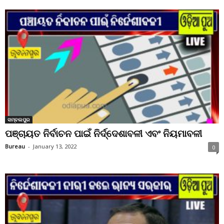
ସମ୍ବଲପୁର
ପଞ୍ଚାୟତ ନିର୍ବାଚନ ପାଇଁ ନିର୍ଦ୍ଦେଶାବଳୀ ଏବଂ ନିୟମାବଳୀ
Bureau
-
January 13, 2022
0