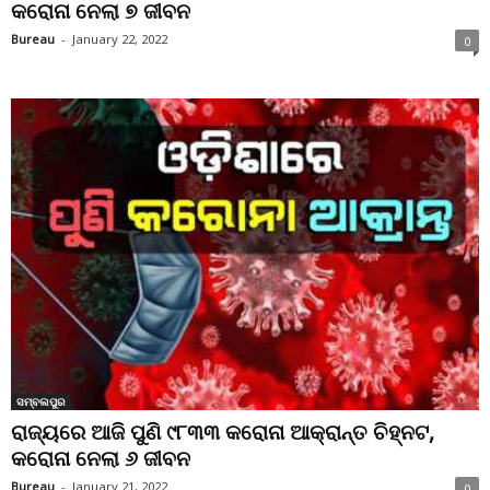
କରୋନା ନେଲା ୭ ଜୀବନ
Bureau
-
January 22, 2022
0
ସମ୍ବଲପୁର
ରାଜ୍ୟରେ ଆଜି ପୁଣି ୯୮୩୩ କରୋନା ଆକ୍ରାନ୍ତ ଚିହ୍ନଟ,
କରୋନା ନେଲା ୬ ଜୀବନ
Bureau
-
January 21, 2022
0