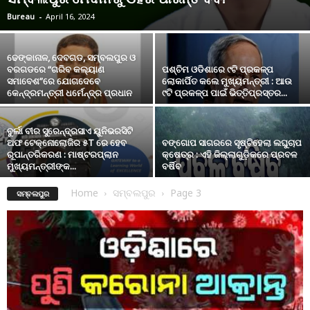
Bureau
-
April 16, 2024
ଢେଙ୍କାନାଳ, ଦେବଗଡ, ସମ୍ବଲପୁର ଓ
ବରଗଡରେ “ଗରିବ କଲ୍ୟାଣ
ପଶ୍ଚିମ ଓଡିଶାରେ ୯ଟି ପ୍ରକଳ୍ପ
ସମାବେଶ”ରେ ଯୋଗଦେବେ
ଲୋକାର୍ପିତ କଲେ ମୁଖ୍ୟମନ୍ତ୍ରୀ : ଆଉ
କେନ୍ଦ୍ରମନ୍ତ୍ରୀ ଧର୍ମେନ୍ଦ୍ର ପ୍ରଧାନ
୯ଟି ପ୍ରକଳ୍ପ ପାଇଁ ଭିତ୍ତିପ୍ରସ୍ତର...
ବୁର୍ଲା ବୀର ସୁରେନ୍ଦ୍ରସାଏ ୟୁନିଭରସିଟି
ଅଫ ଟେକ୍‌ନୋଲୋଜିର ୫T ରେ ହେବ
ବଙ୍ଗୋପ ସାଗରରେ ସୃଷ୍ଟିହେଲା ଲଘୁଚାପ
ରୂପାନ୍ତରିକରଣ : ମାଷ୍ଟରପ୍ଲାନ
କ୍ଷେତ୍ର : ଏହି ଜିଲ୍ଲାଗୁଡ଼ିକରେ ପ୍ରବଳ
ମୁଖ୍ୟମନ୍ତ୍ରୀଙ୍କ...
ବର୍ଷିବ
Home
ସମ୍ବଲପୁର
Page 3
ସମ୍ବଲପୁର