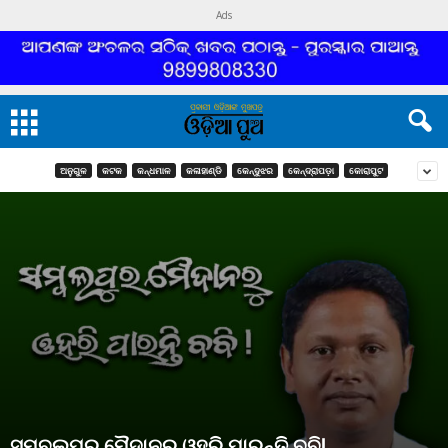
Ads
ଅନୁଗୁଳ
କଟକ
କନ୍ଧମାଳ
କଳାହାଣ୍ଡି
କେନ୍ଦୁଝର
କେନ୍ଦ୍ରାପଡ଼ା
କୋରାପୁଟ
ସମ୍ବଲପୁର ମୈଦାନରୁ ଓହରି ପାରନ୍ତି ବବି!