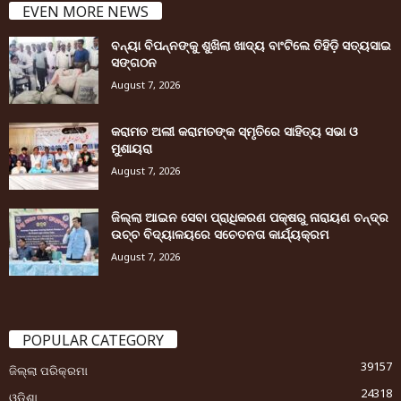
EVEN MORE NEWS
ବନ୍ୟା ବିପନ୍ନଙ୍କୁ ଶୁଖିଲା ଖାଦ୍ୟ ବାଂଟିଲେ ତିହିଡି଼ ସତ୍ୟସାଇ
ସଙ୍ଗଠନ
August 7, 2026
କରାମତ ଅଲୀ କରାମତଙ୍କ ସ୍ମୃତିରେ ସାହିତ୍ୟ ସଭା ଓ
ମୁଶାୟରା
August 7, 2026
ଜିଲ୍ଲା ଆଇନ ସେବା ପ୍ରାଧିକରଣ ପକ୍ଷରୁ ନାରାୟଣ ଚନ୍ଦ୍ର
ଉଚ୍ଚ ବିଦ୍ୟାଳୟରେ ସଚେତନତା କାର୍ଯ୍ୟକ୍ରମ
August 7, 2026
POPULAR CATEGORY
39157
ଜିଲ୍ଲା ପରିକ୍ରମା
24318
ଓଡ଼ିଶା