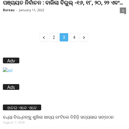
ପଞ୍ଚାୟତ ନିର୍ବାଚନ : ବାଜିଲା ବିଗୁଲ୍‌ -୧୬, ୧୮, ୨୦, ୨୨ ଏବଂ...
Bureau
-
January 11, 2022
0
2
3
4
Adv
Ads
ଖବର ଏବେ ଏବେ
ବନ୍ୟା ବିପନ୍ନଙ୍କୁ ଶୁଖିଲା ଖାଦ୍ୟ ବାଂଟିଲେ ତିହିଡି଼ ସତ୍ୟସାଇ ସଙ୍ଗଠନ
August 7, 2026