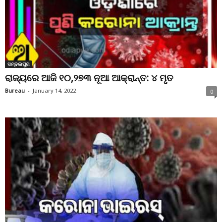
ସମ୍ବଲପୁର
ରାଜ୍ୟରେ ଆଜି ୧୦,୨୭୩ ନୂଆ ଆକ୍ରାନ୍ତ: ୪ ମୃତ
Bureau
-
January 14, 2022
0