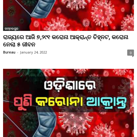
ସମ୍ବଲପୁର
ରାଜ୍ୟରେ ଆଜି ୭,୨୯୧ କରୋନା ଆକ୍ରାନ୍ତ ଚିହ୍ନଟ, କରୋନା
ନେଲା ୫ ଜୀବନ
Bureau
-
January 24, 2022
0