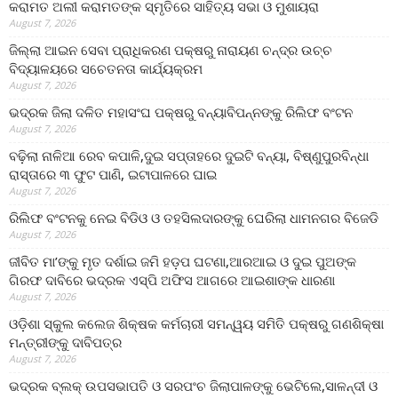
କରାମତ ଅଲୀ କରାମତଙ୍କ ସ୍ମୃତିରେ ସାହିତ୍ୟ ସଭା ଓ ମୁଶାୟରା
August 7, 2026
ଜିଲ୍ଲା ଆଇନ ସେବା ପ୍ରାଧିକରଣ ପକ୍ଷରୁ ନାରାୟଣ ଚନ୍ଦ୍ର ଉଚ୍ଚ
ବିଦ୍ୟାଳୟରେ ସଚେତନତା କାର୍ଯ୍ୟକ୍ରମ
August 7, 2026
ଭଦ୍ରକ ଜିଲା ଦଳିତ ମହାସଂଘ ପକ୍ଷରୁ ବନ୍ୟାବିପନ୍ନଙ୍କୁ ରିଲିଫ ବଂଟନ
August 7, 2026
ବଢ଼ିଲା ନାଳିଆ ରେବ କପାଳି,ଦୁଇ ସପ୍ତାହରେ ଦୁଇଟି ବନ୍ୟା, ବିଷ୍ଣୁପୁରବିନ୍ଧା
ରାସ୍ତାରେ ୩ ଫୁଟ ପାଣି, ଇଟାପାଳରେ ଘାଇ
August 7, 2026
ରିଲିଫ ବଂଟନକୁ ନେଇ ବିଡିଓ ଓ ତହସିଲଦାରଙ୍କୁ ଘେରିଲା ଧାମନଗର ବିଜେଡି
August 7, 2026
ଜୀବିତ ମା’ଙ୍କୁ ମୃତ ଦର୍ଶାଇ ଜମି ହଡ଼ପ ଘଟଣା,ଆରଆଇ ଓ ଦୁଇ ପୁଅଙ୍କ
ଗିରଫ ଦାବିରେ ଭଦ୍ରକ ଏସ୍‌ପି ଅଫିସ ଆଗରେ ଆଇଶାଙ୍କ ଧାରଣା
August 7, 2026
ଓଡ଼ିଶା ସ୍କୁଲ କଲେଜ ଶିକ୍ଷକ କର୍ମଚାରୀ ସମନ୍ୱୟ ସମିତି ପକ୍ଷରୁ ଗଣଶିକ୍ଷା
ମନ୍ତ୍ରୀଙ୍କୁ ଦାବିପତ୍ର
August 7, 2026
ଭଦ୍ରକ ବ୍ଲକ୍ ଉପସଭାପତି ଓ ସରପଂଚ ଜିଲାପାଳଙ୍କୁ ଭେଟିଲେ,ସାଳନ୍ଦୀ ଓ