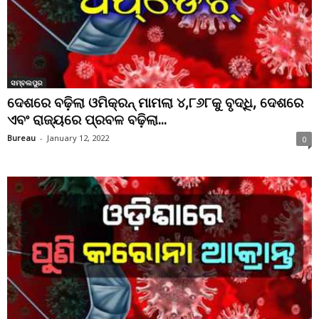
ସମ୍ବଲପୁର
ଦେଶରେ ବଢ଼ିଲା ଓମିକ୍ରନ୍ ମାମଲା ୪,୮୬୮କୁ ବୃଦ୍ଧି, ଦେଶରେ
ଏବଂ ରାଜ୍ୟରେ ପ୍ରବଳ ବଢ଼ିଲା...
Bureau
-
January 12, 2022
0