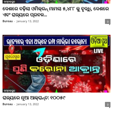
ସମ୍ବଲପୁର
ଦେଶରେ ବଢ଼ିଲା ଓମିକ୍ରନ୍ ମାମଲା ୫,୪୮୮ କୁ ବୃଦ୍ଧି, ଦେଶରେ
ଏବଂ ରାଜ୍ୟରେ ପ୍ରବଳ...
Bureau
-
January 13, 2022
0
ସମ୍ବଲପୁର
ରାଜ୍ୟରେ ନୂଆ ଆକ୍ରାନ୍ତ: ୧୦୦୫୯
Bureau
-
January 13, 2022
0