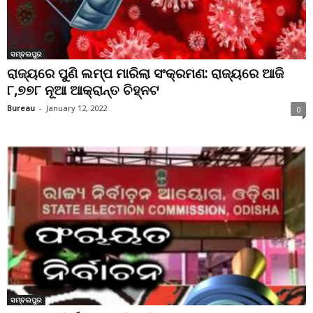
ସମ୍ବଲପୁର
ରାଜ୍ୟରେ ପୁଣି ଲମ୍ପ ମାରିଲା ସଂକ୍ରମଣ: ରାଜ୍ୟରେ ଆଜି
୮,୭୭୮ ନୂଆ ଆକ୍ରାନ୍ତ ଚିହ୍ନଟ
Bureau
-
January 12, 2022
0
ସମ୍ବଲପୁର