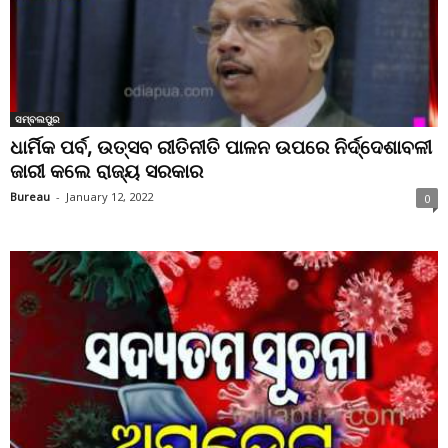
ସମ୍ବଲପୁର
ଧାର୍ମିକ ପର୍ବ, ଉତ୍ସବ ରୀତିନୀତି ପାଳନ ଉପରେ ନିର୍ଦ୍ଦେଶାବଳୀ
ଜାରୀ କଲେ ରାଜ୍ୟ ସରକାର
Bureau
-
January 12, 2022
0