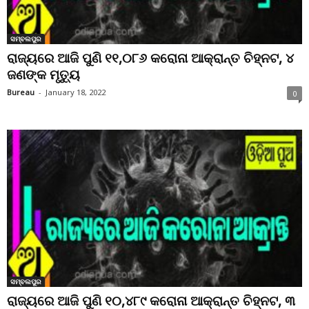
ସମ୍ବଲପୁର
ରାଜ୍ୟରେ ଆଜି ପୁଣି ୧୧,୦୮୬ କରୋନା ଆକ୍ରାନ୍ତ ଚିହ୍ନଟ, ୪
ଜଣଙ୍କ ମୃତ୍ୟୁ
Bureau
-
January 18, 2022
0
ସମ୍ବଲପୁର
ରାଜ୍ୟରେ ଆଜି ପୁଣି ୧୦,୪୮୯ କରୋନା ଆକ୍ରାନ୍ତ ଚିହ୍ନଟ, ୩