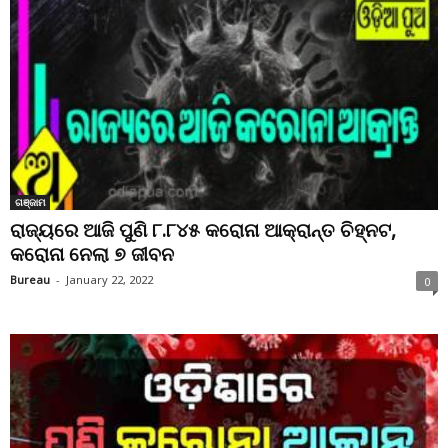
ଗଞ୍ଜାମ
ରାଜ୍ୟରେ ଆଜି ପୁଣି ୮.୮୪୫ କରୋନା ଆକ୍ରାନ୍ତ ଚିହ୍ନଟ,
କରୋନା ନେଲା ୭ ଜୀବନ
Bureau
-
January 22, 2022
0