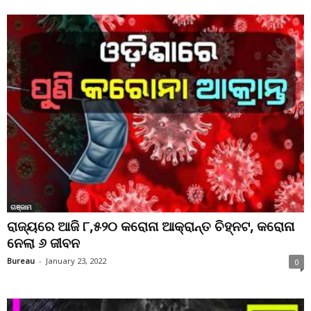
ଗଞ୍ଜାମ
ରାଜ୍ୟରେ ଆଜି ୮,୫୨୦ କରୋନା ଆକ୍ରାନ୍ତ ଚିହ୍ନଟ, କରୋନା
ନେଲା ୬ ଜୀବନ
Bureau
-
January 23, 2022
0