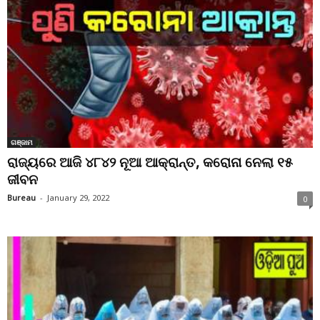
ଗଞ୍ଜାମ
ରାଜ୍ୟରେ ଆଜି ୪୮୪୨ ନୂଆ ଆକ୍ରାନ୍ତ, କରୋନା ନେଲା ୧୫
ଜୀବନ
Bureau
-
January 29, 2022
0