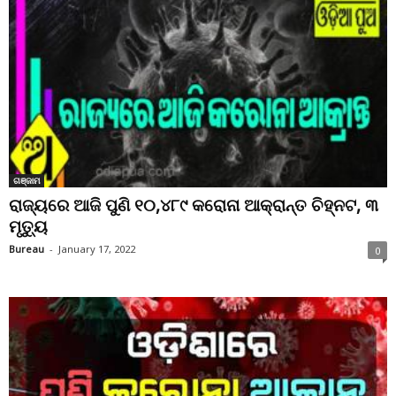
ଗଞ୍ଜାମ
ରାଜ୍ୟରେ ଆଜି ପୁଣି ୧୦,୪୮୯ କରୋନା ଆକ୍ରାନ୍ତ ଚିହ୍ନଟ, ୩
ମୃତ୍ୟୁ
Bureau
-
January 17, 2022
0