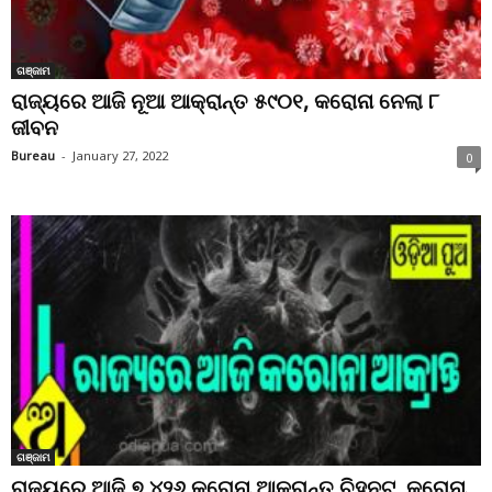
ଗଞ୍ଜାମ
ରାଜ୍ୟରେ ଆଜି ନୂଆ ଆକ୍ରାନ୍ତ ୫୯୦୧, କରୋନା ନେଲା ୮
ଜୀବନ
Bureau
-
January 27, 2022
0
ଗଞ୍ଜାମ
ରାଜ୍ୟରେ ଆଜି ୭,୪୨୬ କରୋନା ଆକ୍ରାନ୍ତ ଚିହ୍ନଟ, କରୋନା