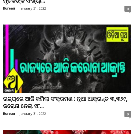
ମୃତକଙ୍କ ସଂଖ୍ୟା...
Bureau
-
January 31, 2022
0
ଗଞ୍ଜାମ
ରାଜ୍ୟରେ ଆଜି କମିଲା ସଂକ୍ରମଣ : ନୂଆ ଆକ୍ରାନ୍ତ ୩,୩୨୯,
କରୋନା ନେଲା ୧୮...
Bureau
-
January 31, 2022
0