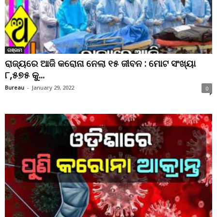
ଗଞ୍ଜାମ
ରାଜ୍ୟରେ ଆଜି କରୋନା ନେଲା ୧୫ ଜୀବନ : ମୋଟ ସଂଖ୍ୟା
୮,୫୭୫ କୁ...
Bureau
-
January 29, 2022
0