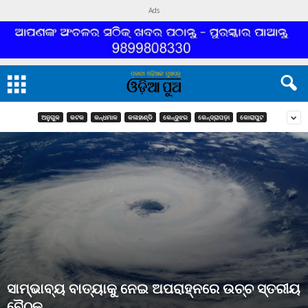
Ads
ଅନୁଗୁଳ
କଟକ
କନ୍ଧମାଳ
କଳାହାଣ୍ଡି
କେନ୍ଦୁଝର
କେନ୍ଦ୍ରାପଡ଼ା
କୋରାପୁଟ
ସାମ୍ଭାବ୍ୟ ବାତ୍ୟାକୁ ନେଇ ଅପରାହ୍ନରେ ଉଚ୍ଚ ସ୍ତରୀୟ
ବୈଠକ