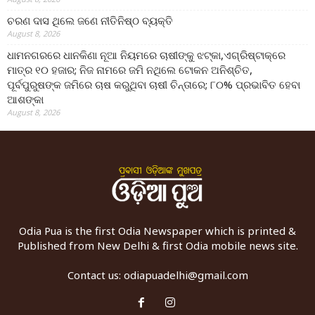
ଚରଣ ଦାସ ଥିଲେ ଜଣେ ନୀତିନିଷ୍ଠ ବ୍ୟକ୍ତି
August 8, 2026
ଧାମନଗରରେ ଧାନକିଣା ନୂଆ ନିୟମରେ ଚାଷୀଙ୍କୁ ଝଟ୍‌କା,ଏଗ୍ରିଷ୍ଟାକ୍‌ରେ
ମାତ୍ର ୧୦ ହଜାର; ନିଜ ନାମରେ ଜମି ନଥିଲେ ଟୋକନ ଅନିଶ୍ଚିତ,
ପୂର୍ବପୁରୁଷଙ୍କ ଜମିରେ ଚାଷ କରୁଥିବା ଚାଷୀ ଚିନ୍ତାରେ; ୮୦% ପ୍ରଭାବିତ ହେବା
ଆଶଙ୍କା
August 8, 2026
Odia Pua is the first Odia Newspaper which is printed &
Published from New Delhi & first Odia mobile news site.
Contact us:
odiapuadelhi@gmail.com