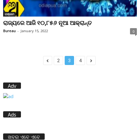
ଗଞ୍ଜାମ
ରାଜ୍ୟରେ ଆଜି ୧୦,୮୫୬ ନୂଆ ଆକ୍ରାନ୍ତ
Bureau
-
January 15, 2022
0
2
3
4
Adv
Ads
ଖବର ଏବେ ଏବେ