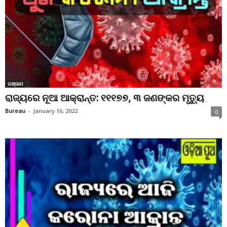
ଗଞ୍ଜାମ
ରାଜ୍ୟରେ ନୂଆ ଆକ୍ରାନ୍ତ: ୧୧୧୭୭, ୩ ଜଣଙ୍କର ମୃତ୍ୟୁ
Bureau
-
January 16, 2022
0