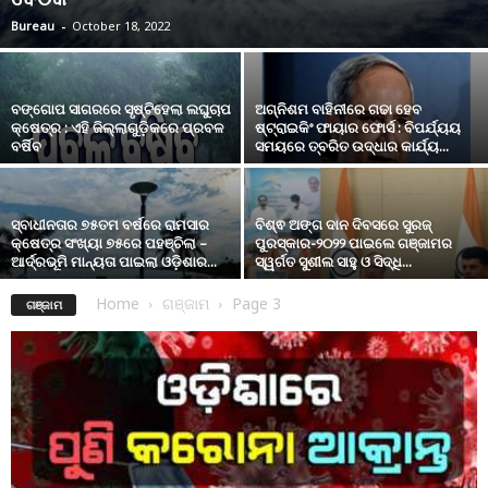
Bureau
-
October 18, 2022
ବଙ୍ଗୋପ ସାଗରରେ ସୃଷ୍ଟିହେଲା ଲଘୁଚାପ
ଅଗ୍ନିଶମ ବାହିନୀରେ ଗଢା ହେବ
କ୍ଷେତ୍ର : ଏହି ଜିଲ୍ଲାଗୁଡ଼ିକରେ ପ୍ରବଳ
ଷ୍ଟ୍ରାଇକିଂ ଫାୟାର ଫୋର୍ସ : ବିପର୍ଯ୍ୟୟ
ବର୍ଷିବ
ସମୟରେ ତ୍ବରିତ ଉଦ୍ଧାର କାର୍ଯ୍ୟ...
ସ୍ବାଧୀନତାର ୭୫ତମ ବର୍ଷରେ ରାମସାର
ବିଶ୍ଵ ଅଙ୍ଗ ଦାନ ଦିବସରେ ସୁରଜ୍
କ୍ଷେତ୍ର ସଂଖ୍ୟା ୭୫ରେ ପହଞ୍ଚିଲା –
ପୁରସ୍କାର-୨୦୨୨ ପାଇଲେ ଗଞ୍ଜାମର
ଆର୍ଦ୍ରଭୂମି ମାନ୍ୟତା ପାଇଲା ଓଡ଼ିଶାର...
ସ୍ୱର୍ଗତ ସୁଶୀଲ ସାହୁ ଓ ସିଦ୍ଧି...
Home
ଗଞ୍ଜାମ
Page 3
ଗଞ୍ଜାମ