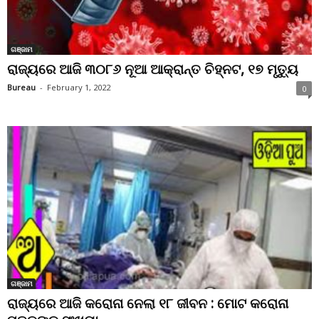
ଗଞ୍ଜାମ
ରାଜ୍ୟରେ ଆଜି ୩୦୮୬ ନୂଆ ଆକ୍ରାନ୍ତ ଚିହ୍ନଟ, ୧୭ ମୃତ୍ୟୁ
Bureau
-
February 1, 2022
0
ଗଞ୍ଜାମ
ରାଜ୍ୟରେ ଆଜି କରୋନା ନେଲା ୧୮ ଜୀବନ : ମୋଟ କରୋନା