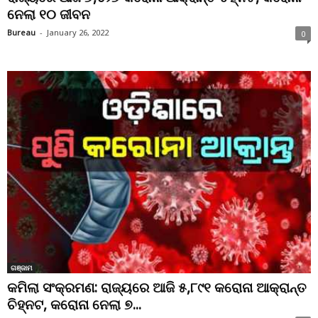
ନେଲା ୧୦ ଜୀବନ
Bureau
-
January 26, 2022
0
ଗଞ୍ଜାମ
କମିଲା ସଂକ୍ରମଣ: ରାଜ୍ୟରେ ଆଜି ୫,୮୯୧ କରୋନା ଆକ୍ରାନ୍ତ
ଚିହ୍ନଟ, କରୋନା ନେଲା ୭...