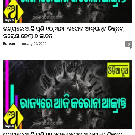
ଗଞ୍ଜାମ
ରାଜ୍ୟରେ ଆଜି ପୁଣି ୧୦,୩୬୮ କରୋନା ଆକ୍ରାନ୍ତ ଚିହ୍ନଟ,
କରୋନା ନେଲା ୭ ଜୀବନ
Bureau
-
January 20, 2022
0
ଗଞ୍ଜାମ
ରାଜ୍ୟରେ ଆଜି ପୁଣି ୧୧,୬୦୭ କରୋନା ଆକ୍ରାନ୍ତ ଚିହ୍ନଟ