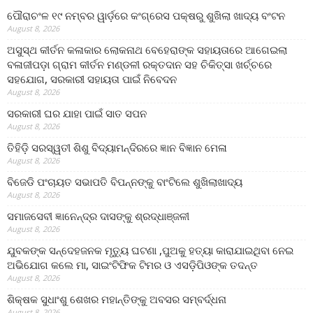
ପୌରାଚଂଳ ୧୯ ନମ୍ବର ୱାର୍ଡ଼ରେ କଂଗ୍ରେସ ପକ୍ଷରୁ ଶୁଖିଲା ଖାଦ୍ୟ ବଂଟନ
August 8, 2026
ଅସୁସ୍ଥ କୀର୍ତନ କଳାକାର ଲୋକନାଥ ବେହେରାଙ୍କ ସହାୟତାରେ ଆଗେଇଲା
ବଳାଜୀପଡ଼ା ଗ୍ରାମ କୀର୍ତନ ମଣ୍ଡଳୀ ରକ୍ତଦାନ ସହ ଚିକିତ୍ସା ଖର୍ଚ୍ଚରେ
ସହଯୋଗ, ସରକାରୀ ସହାୟତା ପାଇଁ ନିବେଦନ
August 8, 2026
ସରକାରୀ ଘର ଯାହା ପାଇଁ ସାତ ସପନ
August 8, 2026
ତିହିଡି଼ ସରସ୍ୱତୀ ଶିଶୁ ବିଦ୍ୟାମନ୍ଦିରରେ ଜ୍ଞାନ ବିଜ୍ଞାନ ମେଳା
August 8, 2026
ବିଜେଡି ପଂଚାୟତ ସଭାପତି ବିପନ୍ନଙ୍କୁ ବାଂଟିଲେ ଶୁଖିଲାଖାଦ୍ୟ
August 8, 2026
ସମାଜସେବୀ ଜ୍ଞାନେନ୍ଦ୍ର ଦାସଙ୍କୁ ଶ୍ରଦ୍ଧାଞ୍ଜଳୀ
August 8, 2026
ଯୁବକଙ୍କ ସନ୍ଦେହଜନକ ମୃତ୍ୟୁ ଘଟଣା ,ପୁଅକୁ ହତ୍ୟା କାରାଯାଇଥିବା ନେଇ
ଅଭିଯୋଗ କଲେ ମା, ସାଇଂଟିଫିକ ଟିମର ଓ ଏସଡ଼ିପିଓଙ୍କ ତଦନ୍ତ
August 8, 2026
ଶିକ୍ଷକ ସୁଧାଂଶୁ ଶେଖର ମହାନ୍ତିଙ୍କୁ ଅବସର ସମ୍ବର୍ଦ୍ଧନା
August 8, 2026