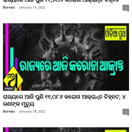
Bureau
-
January 19, 2022
0
ଗଞ୍ଜାମ
ରାଜ୍ୟରେ ଆଜି ପୁଣି ୧୧,୦୮୬ କରୋନା ଆକ୍ରାନ୍ତ ଚିହ୍ନଟ, ୪
ଜଣଙ୍କ ମୃତ୍ୟୁ
Bureau
-
January 18, 2022
0