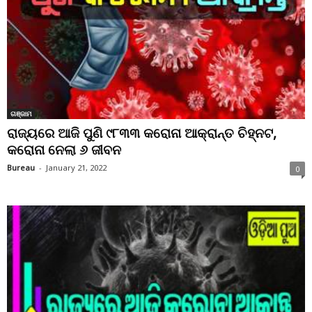
ଗଞ୍ଜାମ
ରାଜ୍ୟରେ ଆଜି ପୁଣି ୯୮୩୩ କରୋନା ଆକ୍ରାନ୍ତ ଚିହ୍ନଟ,
କରୋନା ନେଲା ୬ ଜୀବନ
Bureau
-
January 21, 2022
0