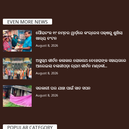
EVEN MORE NEWS
ପୌରାଚଂଳ ୧୯ ନମ୍ବର ୱାର୍ଡ଼ରେ କଂଗ୍ରେସ ପକ୍ଷରୁ ଶୁଖିଲା
ଖାଦ୍ୟ ବଂଟନ
August 8, 2026
ଅସୁସ୍ଥ କୀର୍ତନ କଳାକାର ଲୋକନାଥ ବେହେରାଙ୍କ ସହାୟତାରେ
ଆଗେଇଲା ବଳାଜୀପଡ଼ା ଗ୍ରାମ କୀର୍ତନ ମଣ୍ଡଳୀ...
August 8, 2026
ସରକାରୀ ଘର ଯାହା ପାଇଁ ସାତ ସପନ
August 8, 2026
POPULAR CATEGORY