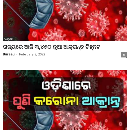
ଗଞ୍ଜାମ
ରାଜ୍ୟରେ ଆଜି ୩,୪୫୦ ନୂଆ ଆକ୍ରାନ୍ତ ଚିହ୍ନଟ
Bureau
-
February 2, 2022
0