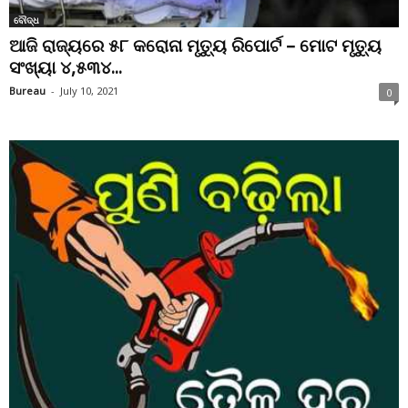
ବୌଦ୍ଧ
ଆଜି ରାଜ୍ୟରେ ୫୮ କରୋନା ମୃତ୍ୟୁ ରିପୋର୍ଟ – ମୋଟ ମୃତ୍ୟୁ
ସଂଖ୍ୟା ୪,୫୩୪...
Bureau
-
July 10, 2021
0