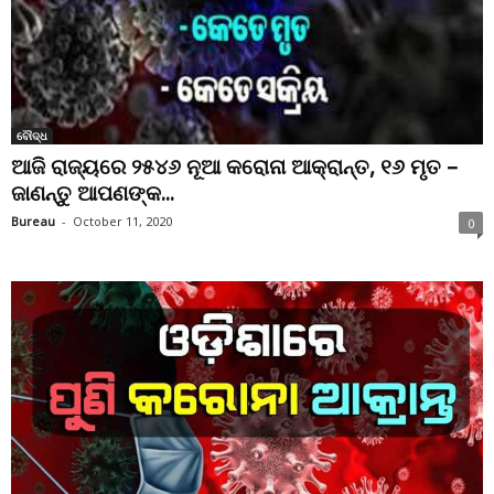
ବୌଦ୍ଧ
ଆଜି ରାଜ୍ୟରେ ୨୫୪୬ ନୂଆ କରୋନା ଆକ୍ରାନ୍ତ, ୧୬ ମୃତ –
ଜାଣନ୍ତୁ ଆପଣଙ୍କ...
Bureau
-
October 11, 2020
0