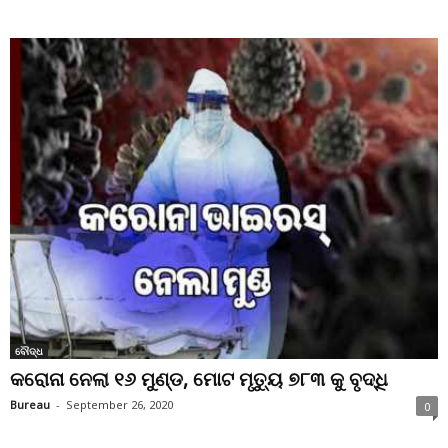
ବୌଦ୍ଧ
କରୋନା ନେଲା ୧୬ ମୁଣ୍ଡ, ମୋଟ ମୃତ୍ୟୁ ୭୮୩ କୁ ବୃଦ୍ଧି
Bureau
-
September 26, 2020
0