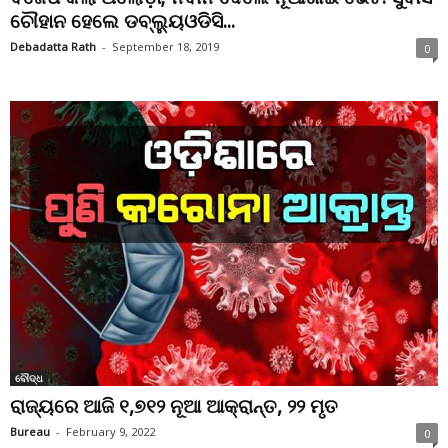
ଚୌହାନ ହେଲେ ଡବ୍ଲ୍ୟୁଓଡିସି...
Debadatta Rath
-
September 18, 2019
0
ବୌଦ୍ଧ
ରାଜ୍ୟରେ ଆଜି ୧,୭୧୨ ନୂଆ ଆକ୍ରାନ୍ତ, ୨୨ ମୃତ
Bureau
-
February 9, 2022
0