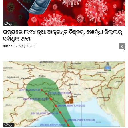
ବୌଦ୍ଧ
ରାଜ୍ୟରେ ୮୯୧୪ ନୂଆ ଆକ୍ରାନ୍ତ ଚିହ୍ନଟ, ଖୋର୍ଦ୍ଧା ଜିଲ୍ଲାରୁ
ସର୍ବାଧିକ ୧୨୫୮
Bureau
-
May 3, 2021
0
ବୌଦ୍ଧ