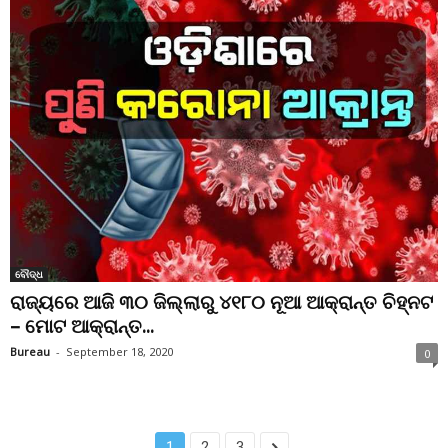
ବୌଦ୍ଧ
ରାଜ୍ୟରେ ଆଜି ୩୦ ଜିଲ୍ଲାରୁ ୪୧୮୦ ନୂଆ ଆକ୍ରାନ୍ତ ଚିହ୍ନଟ
– ମୋଟ ଆକ୍ରାନ୍ତ...
Bureau
-
September 18, 2020
0
1
2
3