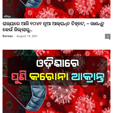
ବୌଦ୍ଧ
ରାଜ୍ୟରେ ଆଜି ୧୦୪୧ ନୂଆ ଆକ୍ରାନ୍ତ ଚିହ୍ନଟ, – ଜାଣନ୍ତୁ
କେଉଁ ଜିଲ୍ଲାରୁ...
Bureau
-
August 19, 2021
0