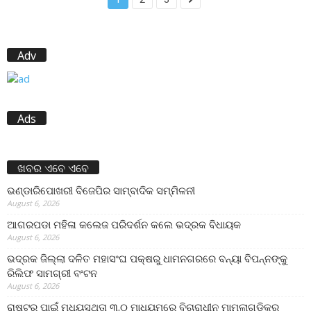
Adv
Ads
ଖବର ଏବେ ଏବେ
ଭଣ୍ଡାରିପୋଖରୀ ବିଜେପିର ସାମ୍ବାଦିକ ସମ୍ମିଳନୀ
August 6, 2026
ଆଗରପଡା ମହିଳା କଲେଜ ପରିଦର୍ଶନ କଲେ ଭଦ୍ରକ ବିଧାୟକ
August 6, 2026
ଭଦ୍ରକ ଜିଲ୍ଲା ଦଳିତ ମହାସଂଘ ପକ୍ଷରୁ ଧାମନଗରରେ ବନ୍ୟା ବିପନ୍ନଙ୍କୁ
ରିଲିଫ ସାମଗ୍ରୀ ବଂଟନ
August 6, 2026
ରାଷ୍ଟ୍ର ପାଇଁ ମଧ୍ୟସ୍ଥତା ୩.୦ ମାଧ୍ୟମରେ ବିଚାରାଧୀନ ମାମଲାଗୁଡ଼ିକର