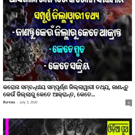
ବୌଦ୍ଧ
କରୋନା ସମ୍ବନ୍ଧୀୟ ସମ୍ପୂର୍ଣ୍ଣ ଜିଲ୍ଲାୱାରୀ ତଥ୍ୟ, ଜାଣନ୍ତୁ
କେଉଁ ଜିଲ୍ଲାରୁ କେତେ ଆକ୍ରାନ୍ତ, କେତେ...
Bureau
-
July 3, 2020
0