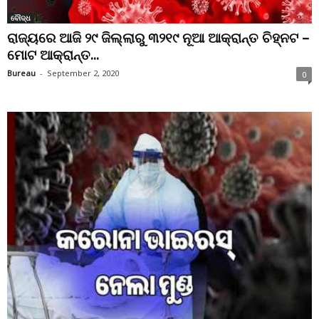
ବୌଦ୍ଧ
ରାଜ୍ୟରେ ଆଜି ୨୯ ଜିଲ୍ଲାରୁ ୩୨୧୯ ନୂଆ ଆକ୍ରାନ୍ତ ଚିହ୍ନଟ –
ମୋଟ ଆକ୍ରାନ୍ତ...
Bureau
-
September 2, 2020
0