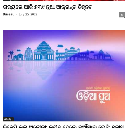
ରାଜ୍ୟରେ ଆଜି ୭୩୯ ନୂଆ ଆକ୍ରାନ୍ତ ଚିହ୍ନଟ
Bureau
-
July 25, 2022
0
ବୌଦ୍ଧ
ବିଜେପି କଲା ଅଲୋଡ଼ା; ନବୀନ ଦେଲେ ନୂଆଁଖାଇ ଭେଟି: ସୁବାସ