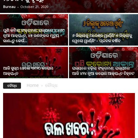
Bureau
-
October 21, 2020
ପୁଣି କମିଲା ସଂକ୍ରମଣ: ରାଜ୍ୟରେ ୪,୪୬୯
ନୂଆ ଆକ୍ରାନ୍ତ, ୪୫ ଜଣଙ୍କର ମୃତ୍ୟୁ –
୬ ଜିଲ୍ଲାକୁ ଅରେଞ୍ଜ ୱାର୍ଣ୍ଣିଂ ୭ ଜିଲ୍ଲାକୁ
ଜାଣନ୍ତୁ କେଉଁ...
ୱେଲୋ ୱାର୍ଣ୍ଣିଂ – ପ୍ରବଳ ବର୍ଷିବ
ଆଜି ସୁସ୍ଥ ହେଲେ ୩୧୨୦ କରୋନା
ରାଜ୍ୟରେ ବଢ଼ିଲା ସଂକ୍ରମଣ: ରାଜ୍ୟରେ
ଆକ୍ରାନ୍ତ
ଆଜି ୪୨୪ ନୂଆ କରୋନା ଆକ୍ରାନ୍ତ ଚିହ୍ନଟ
Home
ବୌଦ୍ଧ
ବୌଦ୍ଧ