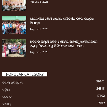
August 6, 2026
ଆଗରପଡା ମହିଳା କଲେଜ ପରିଦର୍ଶନ କଲେ ଭଦ୍ରକ
ବିଧାୟକ
August 6, 2026
ଭଦ୍ରକ ଜିଲ୍ଲା ଦଳିତ ମହାସଂଘ ପକ୍ଷରୁ ଧାମନଗରରେ
ବନ୍ୟା ବିପନ୍ନଙ୍କୁ ରିଲିଫ ସାମଗ୍ରୀ ବଂଟନ
August 6, 2026
POPULAR CATEGORY
39145
ଜିଲ୍ଲା ପରିକ୍ରମା
24318
ଓଡ଼ିଶା
17102
ଭଦ୍ରକ
9169
ଜାତୀୟ