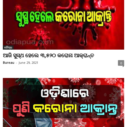
ବୌଦ୍ଧ
ଆଜି ସୁସ୍ଥ ହେଲେ ୩,୫୨୦ କରୋନା ଆକ୍ରାନ୍ତ
Bureau
-
June 29, 2021
0