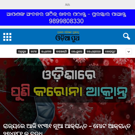
Ads
ଅନୁଗୁଳ
କଟକ
କନ୍ଧମାଳ
କଳାହାଣ୍ଡି
କେନ୍ଦୁଝର
କେନ୍ଦ୍ରାପଡ଼ା
କୋରାପୁଟ
ରାଜ୍ୟରେ ଆଜି ୧୯୩୧ ନୂଆ ଆକ୍ରାନ୍ତ – ମୋଟ ଆକ୍ରାନ୍ତ
୨୭୪୧୮୧ କୁ ବୃଦ୍ଧି