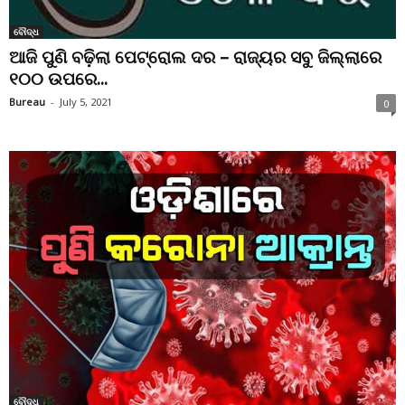
ବୌଦ୍ଧ
ଆଜି ପୁଣି ବଢ଼ିଲା ପେଟ୍ରୋଲ ଦର – ରାଜ୍ୟର ସବୁ ଜିଲ୍ଲାରେ
୧୦୦ ଉପରେ...
Bureau
-
July 5, 2021
0
ବୌଦ୍ଧ