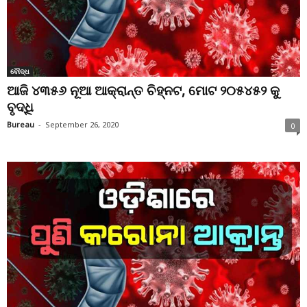
ବୌଦ୍ଧ
ଆଜି ୪୩୫୬ ନୂଆ ଆକ୍ରାନ୍ତ ଚିହ୍ନଟ, ମୋଟ ୨୦୫୪୫୨ କୁ
ବୃଦ୍ଧି
Bureau
-
September 26, 2020
0