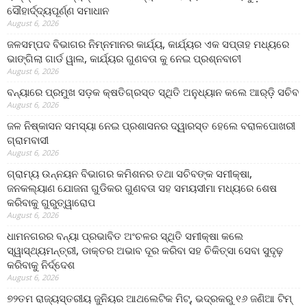
ସୌହାର୍ଦ୍ଦ୍ୟପୂର୍ଣ୍ଣ ସମାଧାନ
August 6, 2026
ଜଳସମ୍ପଦ ବିଭାଗର ନିମ୍ନମାନର କାର୍ଯ୍ୟ, କାର୍ଯ୍ୟର ଏକ ସପ୍ତାହ ମଧ୍ୟରେ
ଭାଙ୍ଗିଲା ଗାର୍ଡ ୱାଲ, କାର୍ଯ୍ୟର ଗୁଣବତା କୁ ନେଇ ପ୍ରଶ୍ନବାଚୀ
August 6, 2026
ବନ୍ୟାରେ ପ୍ରମୁଖ ସଡ଼କ କ୍ଷତିଗ୍ରସ୍ତ ସ୍ଥିତି ଅନୁଧ୍ୟାନ କଲେ ଆର୍‌ଡ଼ି ସଚିବ
August 6, 2026
ଜଳ ନିଷ୍କାସନ ସମସ୍ୟା ନେଇ ପ୍ରଶାସନର ଦ୍ୱାରସ୍ତ ହେଲେ ବରାଳପୋଖରୀ
ଗ୍ରାମବାସୀ
August 6, 2026
ଗ୍ରାମ୍ୟ ଉନ୍ନୟନ ବିଭାଗର କମିଶନର ତଥା ସଚିବଙ୍କ ସମୀକ୍ଷା,
ଜନକଲ୍ୟାଣ ଯୋଜନା ଗୁଡିକର ଗୁଣବତା ସହ ସମୟସୀମା ମଧ୍ୟରେ ଶେଷ
କରିବାକୁ ଗୁରୁତ୍ୱାରୋପ
August 6, 2026
ଧାମନଗରର ବନ୍ୟା ପ୍ରଭାବିତ ଅଂଚଳର ସ୍ଥିତି ସମୀକ୍ଷା କଲେ
ସ୍ୱାସ୍ଥ୍ୟମନ୍ତ୍ରୀ, ଡାକ୍ତର ଅଭାବ ଦୂର କରିବା ସହ ଚିକିତ୍ସା ସେବା ସୁଦୃଢ଼
କରିବାକୁ ନିର୍ଦ୍ଦେଶ
August 6, 2026
୭୨ତମ ରାଜ୍ୟସ୍ତରୀୟ ଜୁନିୟର ଆଥଲେଟିକ ମିଟ୍‌, ଭଦ୍ରକରୁ ୧୬ ଜଣିଆ ଟିମ୍