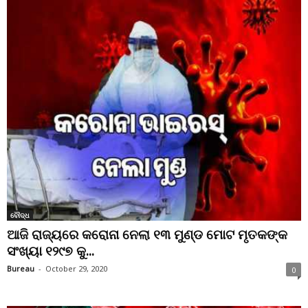
ବୌଦ୍ଧ
ଆଜି ରାଜ୍ୟରେ କରୋନା ନେଲା ୧୩ ମୁଣ୍ଡ ମୋଟ ମୃତକଙ୍କ
ସଂଖ୍ୟା ୧୨୯୭ କୁ...
Bureau
-
October 29, 2020
0