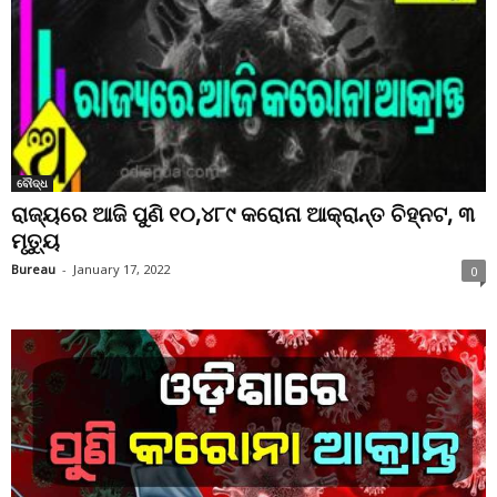
ବୌଦ୍ଧ
ରାଜ୍ୟରେ ଆଜି ପୁଣି ୧୦,୪୮୯ କରୋନା ଆକ୍ରାନ୍ତ ଚିହ୍ନଟ, ୩
ମୃତ୍ୟୁ
Bureau
-
January 17, 2022
0