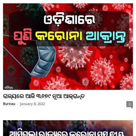
ବୌଦ୍ଧ
ରାଜ୍ୟରେ ଆଜି ୩୬୭୯ ନୂଆ ଆକ୍ରାନ୍ତ
Bureau
-
January 8, 2022
0