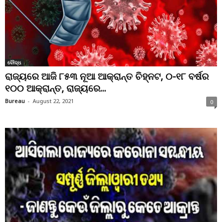
ବୌଦ୍ଧ
ରାଜ୍ୟରେ ଆଜି ୮୫୩ ନୂଆ ଆକ୍ରାନ୍ତ ଚିହ୍ନଟ, ୦-୧୮ ବର୍ଷର
୧୦୦ ଆକ୍ରାନ୍ତ, ରାଜ୍ୟରେ...
Bureau
-
August 22, 2021
0